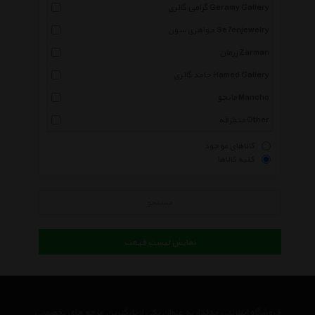
گرامی گالری Geramy Gallery
جواهری سون Se7enjewelry
زرمان Zarman
حامد گالری Hamed Gallery
مانچو Mancho
متفرقه Other
کالاهای موجود
کلیه کالاها
جستجو
نمایش لیست قیمت
فروشگاه اینترنتی مدلدار به عنوان یکی از بزرگترین مرجع های تخصصی