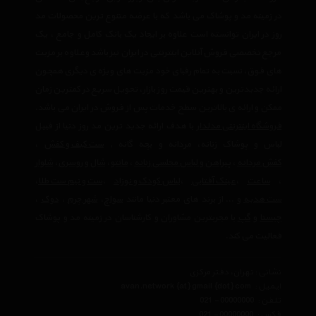
در زمینه مد و پوشاک می باشد که با عرضه متنوع ترین محصولات مد
روز در ایران توانسته است علاوه بر ایجاد یک بانک کامل و جامع ، یک
مرجع تخصصی فروش آنلاین اینترنتی در ایران نیز باشد وعلاوه بر مزیت
های فوق، نسبت به تمام رقبای خود مزیت های ویژه ی دیگری همچون
ارائه جدیدترین و بهترین قیمت روز بازار، تحویل سریع در کمترین زمان
ممکن و ارائه ی بالاترین سطح خدمات پس از فروش در ایران می باشد.
فروشگاه اینترنتی مدلدار
با هدف ارائه جدید ترین مد روز دنیا از قبیل
لباس و پوشاک زنانه، مردانه و بچه گانه ,
ست کیف و کفش
،
کفش مردانه
،
پیراهن و لباس مجلسی زنانه
،‌
مانتو
،
شال و روسری
،
شلوار
،
ساعت
،
عینک آفتابی
،
لباس کودک و نوزاد
،
ست و نیم ست طلا
،
ست هدیه
و ... از برند های معتبر دنیا مانند
سواچ
،
شهر چرم
،
دوک
،
چیستا
و
گپ
با مجربترین مشاوران و کارشناسان در زمینه مد و پوشاک
فعالیت می کند.
نشانی : تهران، دفتر مرکزی
ایمیل :
avan.network {at} gmail {dot} com
تلفن :
021 - 00000000
فکس :
021 - 00000000