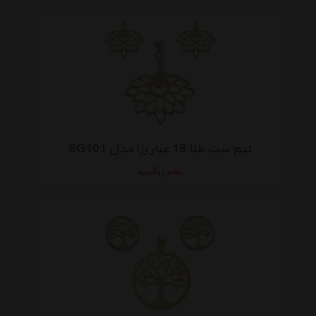
نیم ست طلا 18 عیار رزا مدل SG101
تماس بگیرید