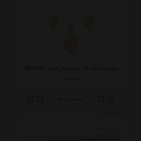
نیم ست طلا 18 عیار زرمان مدل MS0330
تماس بگیرید
صفحه 1 از 26
انتخاب گروه
ست و نیم ست طلا Gold Half Set And Full Set