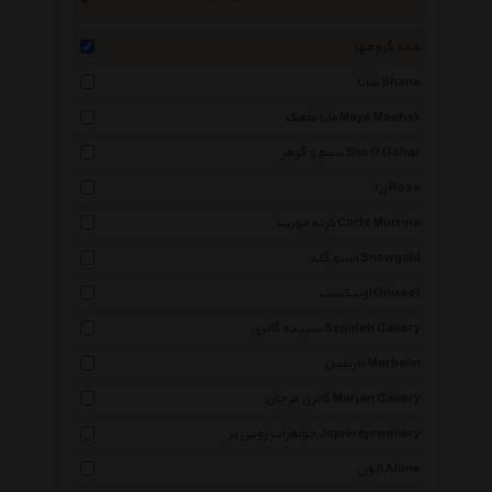
همه گروهها
شانا Shana
مایا ماهک Maya Maahak
سیم و گوهر Sim O Gohar
رزا Rosa
کرته مورینا Corte Murrina
اسنو گلد Snowgold
اونیکست Onixset
سپیده گالری Sepideh Gallery
ماربلین Marbelin
گالری مرجان Marjan Gallery
جواهرات ژوپی یر Jopierejewellery
الون Alone