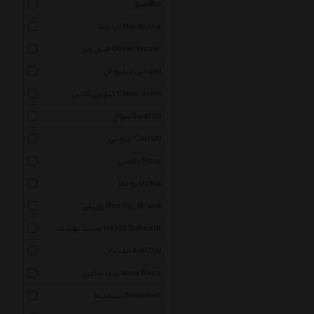
میو Mio
ناردونه Nardoone
الیور وبر Oliver Weber
جی دبلیو ال Jwl
کلوین کلاین Calvin Klein
سواچ Swatch
چروتی Cerruti
راکسی Roxy
یوسلا Ucela
روزینی Rosiny_Brand
هشت بهشت Hasht Behesht
الف دال Alef Dal
نیما ساعی Nima Saee
سیمینه Simmineh