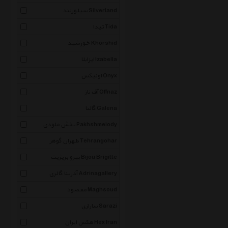
سیلورلند Silverland
تیدا Tida
خورشید Khorshid
ایزابلا Izabella
اونیکس Onyx
آف ناز Offnaz
گالنا Galena
پخش ملودی Pakhshmelody
طهران گوهر Tehrangohar
بیژو بریژیت Bijou Brigitte
آدرینا گالری Adrinagallery
مقصود Maghsoud
سارازی Sarazi
هکس ایران Hex Iran