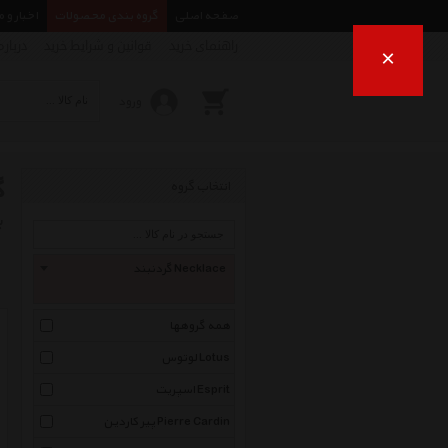
صفحه اصلی
گروه بندی محصولات
اخبار و 
راهنمای خرید
قوانین و شرایط خرید
درباره
×
ورود
گ
انتخاب گروه
ب
گردنبند Necklace
همه گروهها
لوتوس Lotus
اسپریت Esprit
پیر کاردین Pierre Cardin