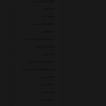
سعیده Saeedeh
کیان Kian
پراگ Perag
دستخط Dastkhat
مینو Minoo
بامبی داک Bombay Duck
برازوی Brosway
سین Siin
صبا ملیله Saba Malile
آندره موشه Andre Mouche
فی بی Fibi
الیکسا Elixa
برازا Beraza
صاحب Saheb