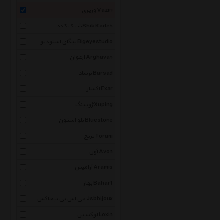
وزیری Vaziri
شیک کده Shik Kadeh
بیگای استودیو Bigeyestudio
ارغوان Arghavan
برساد Barsad
اکسار Exar
ژوپینگ Xuping
بلو استون Bluestone
ترنج Toranj
آون Avon
آرامیس Aramis
بهار Bahar1
جی اس بی بیجاکس Jsbbijoux
لوکسین Loxin