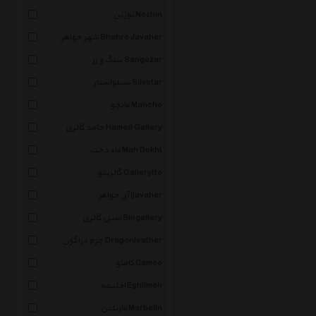
نوژین Nozhin
شهر جواهر Shahre Javaher
سنگ و زر Sangozar
سیلواستار Silvstar
مانچو Mancho
حامد گالری Hamed Gallery
ماه دخت Mah Dokht
گالریتو Gallerytto
آی جواهر Ijavaher
سین گالری Singallery
چرم دراگون Dragonleather
کامئو Cameo
اقلیمه Eghlimeh
ماربلین Marbelin