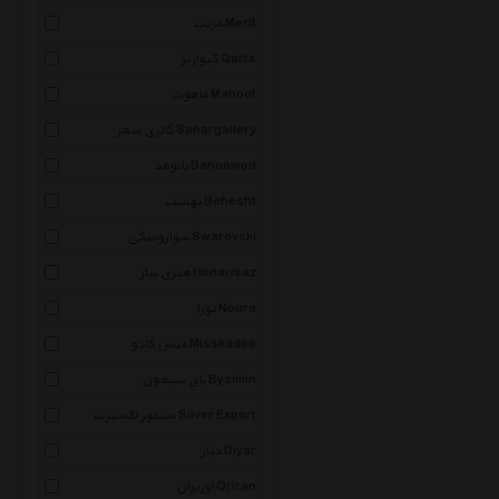
مریت Merit
کیوارتز Qarts
ماهوت Mahoot
گالری سحر Sahargallery
بانومد Banoomod
بهشت Behesht
سواروسکی Swarovski
هنری ساز Honarisaz
نورا Noura
میس کادو Misskadoo
بای سیمون Bysimin
سیلور اکسپرت Silver Expert
دیار Diyar
اوریران Oriran