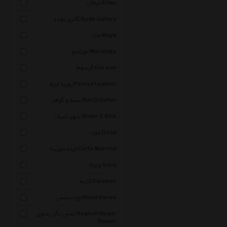
عرفان Erfan
گالری بوده Bude Gallery
مایا Maya
مورلاتو Morellato
گرسوم Gorsum
پوریا چرم Poorya Leather
سیم و گوهر Sim O Gohar
شهر شیک Shahr E Shik
عود Oood
کرته مورینا Corte Murrina
ویولا Viola
کاربه Karebeh
وودسنس Wood Sense
نقش نگار رضوی Naghsh Negar
Razavi