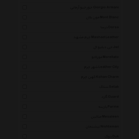
جورجیو آرمانی Giorgio Armani
مون بلان Mont Blanc
درسا Dorsa
چرم مشهد Mashad Leather
جی دبلیو ال Jwl
مورلاتو Morellato
شهر چرم Leather City
کهن چرم Kohan Charm
ستاک Setak
گارد Guard
پارینه Parine
مثالین Mesaleen
نیشتمان Nishteman
دوک Duk