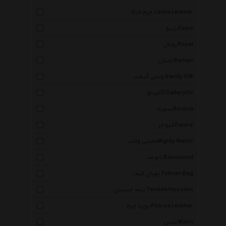
چرم لانکا Lanka Leather
زیپو Zippo
رویال Royal
بانیان Banian
وندی گیفت Vandy Gift
گالریتو Gallerytto
سورنا Sorena
فیوچر Future
مایتی والت Mighty Wallet
بانومد Banoomod
تهران کیف Tehran Bag
ترمه حسینی Termeh Hosseini
پوریا چرم Poorya Leather
متین Matin