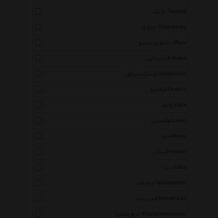
توتک Twotak
چرم ما Charmema
دبلیو یو دبلیو Wuw
آدیداس Adidas
کوئیک سیلور Quiksilver
کرفترو Craftro
واته Vate
لوکسین Loxin
مانو Mano
پندار Pendar
دیبا Diba
چرم ناب Nableather
هنری ساز Honarisaz
چرم خاطره Khaterehleather