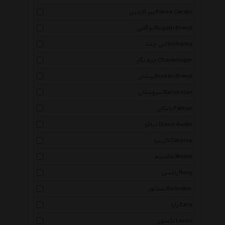
پیر کاردین Pierre Cardin
بوگاتی Bugatti Brand
این چنتا Inchanta
چرم نگار Charmnegar
بیشان Bisean Brand
سروستان Sarvestan
پاتکان Patkan
دیاکو Diaco Audio
کارپیزا Carpisa
ماکسیم Maxim
راکسی Roxy
سناتور Sennator
زارا Zara
لکسون Lexon