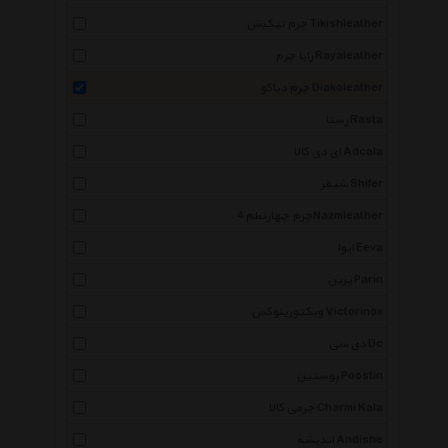
چرم تیکیش Tikishleather
رایا چرم Rayaleather
چرم دیاکو Diakoleather
رستا Rasta
ای دی کالا Adcala
شیفر Shifer
چرم چهارنظم 4Nazmleather
ایوا Eeva
پرین Parin
ویکتورینوکس Victorinox
دی سی Dc
پوستین Poostin
چرمی کالا Charmi Kala
اندیشه Andishe