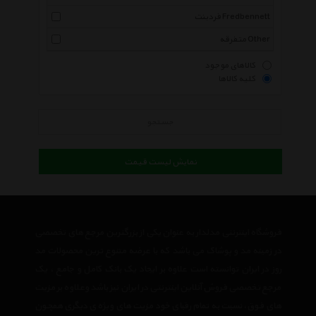
فردبنت Fredbennett
متفرقه Other
کالاهای موجود
کلیه کالاها
جستجو
نمایش لیست قیمت
فروشگاه اینترنتی مدلدار به عنوان یکی از بزرگترین مرجع های تخصصی
در زمینه مد و پوشاک می باشد که با عرضه متنوع ترین محصولات مد
روز در ایران توانسته است علاوه بر ایجاد یک بانک کامل و جامع ، یک
مرجع تخصصی فروش آنلاین اینترنتی در ایران نیز باشد وعلاوه بر مزیت
های فوق، نسبت به تمام رقبای خود مزیت های ویژه ی دیگری همچون