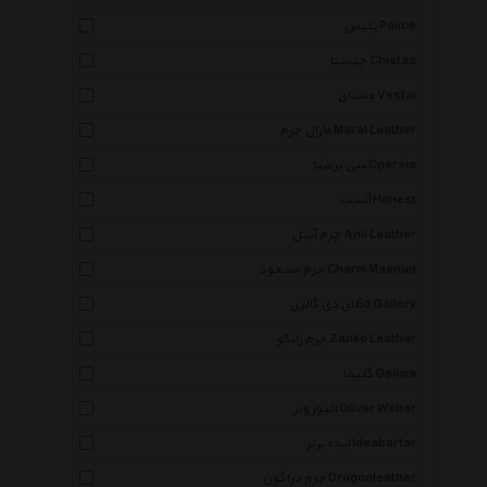
پلیس Police
چیستا Chistaa
وستای Vestai
مارال چرم Maral Leather
سی پرشیا Cpersia
آنست Honest
چرم آنیل Anil Leather
چرم مسعود Charm Masoud
ای دی گالری Ed Gallery
چرم زانکو Zanko Leather
گلیما Gelima
الیور وبر Oliver Weber
ایده برتر Ideabartar
چرم دراگون Dragonleather