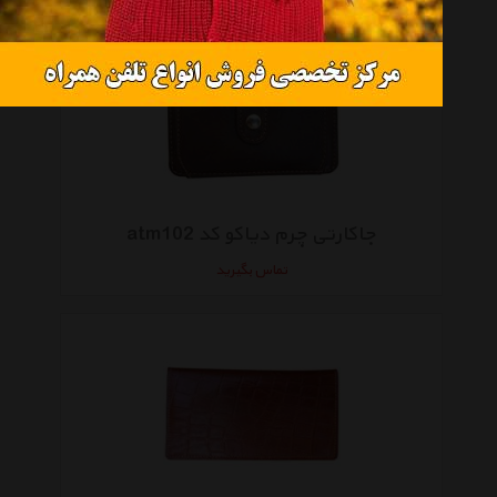
جاکارتی چرم دیاکو کد atm102
تماس بگیرید