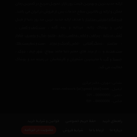
ارائه جدیدترین و بهترین قیمت روز بازار، تحویل سریع در کمترین زمان
ممکن و ارائه ی بالاترین سطح خدمات پس از فروش در ایران می باشد.
فروشگاه اینترنتی مدلدار
با هدف ارائه جدید ترین مد روز دنیا از قبیل
لباس و پوشاک زنانه، مردانه و بچه گانه ,
ست کیف و کفش
،
کفش مردانه
،
پیراهن و لباس مجلسی زنانه
،‌
مانتو
،
شال و روسری
،
شلوار
،
ساعت
،
عینک آفتابی
،
لباس کودک و نوزاد
،
ست و نیم ست طلا
،
ست هدیه
و ... از برند های معتبر دنیا مانند
سواچ
،
شهر چرم
،
دوک
،
چیستا
و
گپ
با مجربترین مشاوران و کارشناسان در زمینه مد و پوشاک
فعالیت می کند.
نشانی : تهران، دفتر مرکزی
ایمیل :
avan.network {at} gmail {dot} com
تلفن :
021 - 00000000
فکس :
021 - 00000000
راهنمای خرید
حفظ حریم خصوصی
قوانین و شرایط خرید
عضویت در خبرنامه
درباره ما
ارتباط با ما
شرایط فروش