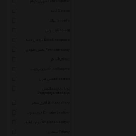
طهران گوهر Tehrangohar
گالنا Galena
ایزابلا Izabella
پاپیونی Papioni
طراحان دیبا Diba Designers
پخش ملودی Pakhshmelody
آف ناز Offnaz
بیژو بریژیت Bijou Brigitte
هکس ایران Hex Iran
پویا تجارت داتیس
Pooyatejaratedatis
گالری سحر Sahargallery
چرم دانوب Danube Leather
چرم خاطره Khaterehleather
تیفانی Tiffany