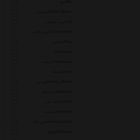
میو Mio
الیور وبر Oliver Weber
جی دبلیو ال Jwl
کلوین کلاین Calvin Klein
راکسی Roxy
هانا Haana
ناردونه Nardoone
یوسلا Ucela
روزینی Rosiny_Brand
سیمینه Simmineh
الف دال Alef Dal
سعیده Saeedeh
بامبی داک Bombay Duck
برازوی Brosway