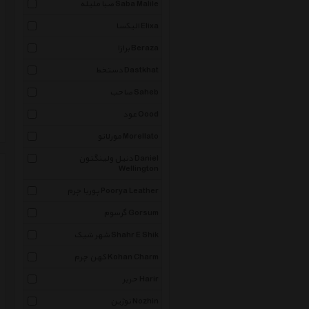
صبا ملیله Saba Malile
الیکسا Elixa
برازا Beraza
دستخط Dastkhat
صاحب Saheb
عود Oood
مورلاتو Morellato
دنیل ولینگتون Daniel
Wellington
پوریا چرم Poorya Leather
گرسوم Gorsum
شهر شیک Shahr E Shik
کهن چرم Kohan Charm
حریر Harir
نوژین Nozhin