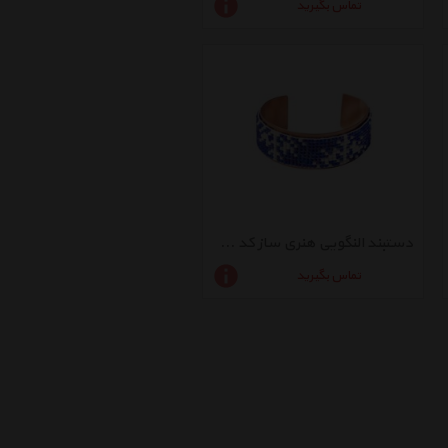
تماس بگیرید
دستبند النگویی هنری ساز کد 420099
تماس بگیرید