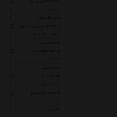
سواروسکی Swarovski
آون Avon
زیندکو Zindeco
جی اس بی بیجاکس Jsbbijoux
بوکادامو Boccadamo
لوکسین Loxin
کیاشامد Kiashamode
تیدا Tida
بیسیک Basic
ای المنت Eelement
فیورلا Fiorella
میس کادو Misskadoo
پارینه Parine
اچ کیو Hq