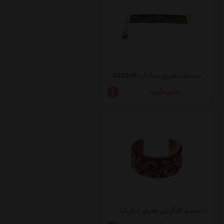
دستبند هنری ساز کد 552246
تماس بگیرید
دستبند النگویی هنری ساز کد 552158