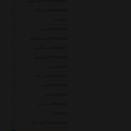
حامد گالری Hamed Gallery
شیک کده Shik Kadeh
سین Syn
گالریتو Gallerytto
سیم و گوهر Sim O Gohar
سین گالری Singallery
آنفورگیون Unforgiven
وزیری Vaziri
گالری نیله Nilegallery
اقلیمه Eghlimeh
آرامیس Aramis
سنگ و زر Sangozar
پرنا Parna
چرم دیاکو Diakoleather