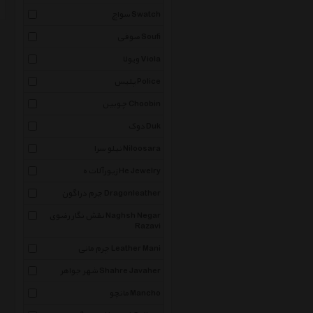
سواچ Swatch
صوفی Soufi
ویولا Viola
پلیس Police
چوبین Choobin
دوک Duk
نیلو سرا Niloosara
زیورآلات ه He Jewelry
چرم دراگون Dragonleather
نقش نگار رضوی Naghsh Negar
Razavi
چرم مانی Leather Mani
شهر جواهر Shahre Javaher
مانچو Mancho