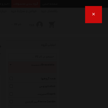
صفحه اصلی
گروه بندی محصولات
اخبار و 
راهنمای خرید
قوانین و شرایط خرید
درباره
×
ورود
د
انتخاب گروه
ب
دستبند Bracelets
همه گروهها
لوتوس Lotus
اسپریت Esprit
پیر کاردین Pierre Cardin