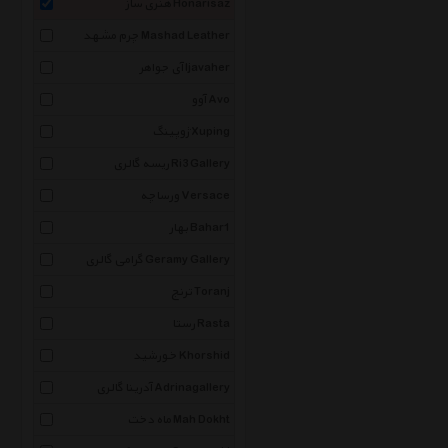
هنری ساز Honarisaz
چرم مشهد Mashad Leather
آی جواهر Ijavaher
آوو Avo
ژوپینگ Xuping
ریسه گالری Ri3 Gallery
ورساچه Versace
بهار Bahar1
گرامی گالری Geramy Gallery
ترنج Toranj
رستا Rasta
خورشید Khorshid
آدرینا گالری Adrinagallery
ماه دخت Mah Dokht