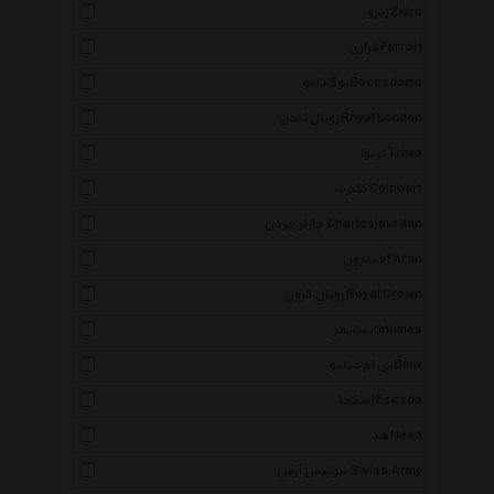
زیرو Ziiiro
فراری Ferrari
بوکادامو Boccadamo
رویال لندن Royal London
تریوا Triwa
کلبرت Colbbert
چارلز جردن Charlesjourdan
فیترون Fitron
رویال کرون Royal Crown
اینتایمز Intimes
بی ام دبلیو Bmw
اسکادا Escada
هد Head
سوئیس آرمی Swiss Army