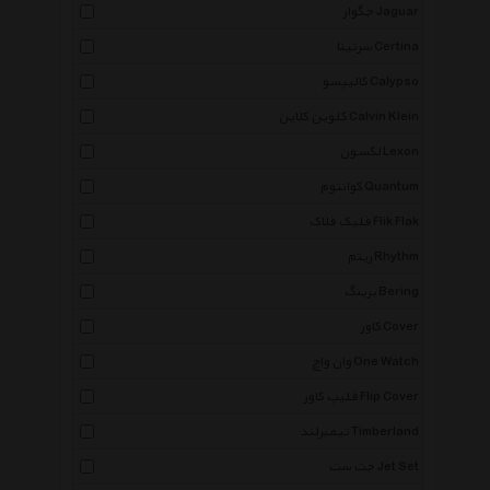
جگوار Jaguar
سرتینا Certina
کالیپسو Calypso
کلوین کلاین Calvin Klein
لکسون Lexon
کوانتوم Quantum
فلیک فلاک Flik Flak
ریتم Rhythm
برینگ Bering
کاور Cover
وان واچ One Watch
فلیپ کاور Flip Cover
تیمبرلند Timberland
جت ست Jet Set