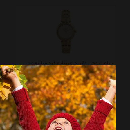
ساعت مچی عقربه ای زنانه فره میلانو مدل FM1L069M0071
موجود نیست
صفحه 1 از 5
انتخاب گروه
ساعت مچی عقربه‌ای Analogue Watch