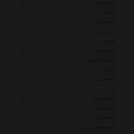
موادو Movado
آفل Afel
چیبو Tchibo
جی دبلیو Jw
او ال جی Olj
لانگ دی Lang Di
تروساردی Trussardi
آیلی Aili
فوراد Forrad
ای وی
لدفورد Ledford
وامدا Wamda
آمانت Amant
سوئیس سان Swiss Sun