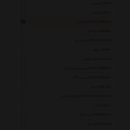
پلیس Police
لوتوس Lotus
فره میلانو Ferre Milano
اسمالتو Smalto
پیر کاردین Pierre Cardin
سیکو Seiko
لومیناکس Luminox
سوییس میلیتری Swiss Military
تیری ماگلر Thierry Mugler
وستار Westar
فرنچ کانکشن French Connection
اگنر Aigner
آلن دلون Alain Delon
رودانیا Rodania