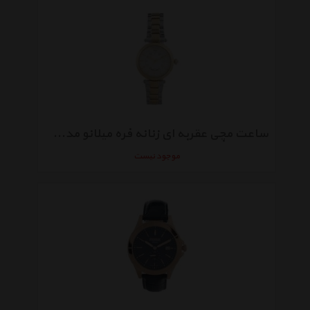
ساعت مچی عقربه ای زنانه فره میلانو مدل FM1L075M0051
موجود نیست