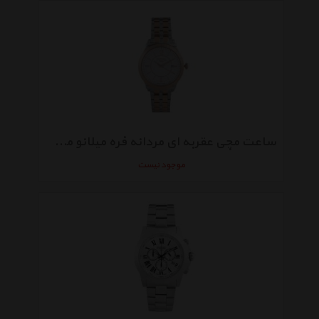
ساعت مچی عقربه ای مردانه فره میلانو مدل FM1G066M0081
موجود نیست