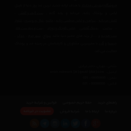
فروشگاه اینترنتی مدلدار
با هدف ارائه جدید ترین مد روز دنیا از قبیل
لباس و پوشاک زنانه، مردانه و بچه گانه ,
ست کیف و کفش
،
کفش مردانه
،
پیراهن و لباس مجلسی زنانه
،‌
مانتو
،
شال و روسری
،
شلوار
،
ساعت
،
عینک آفتابی
،
لباس کودک و نوزاد
،
ست و نیم ست طلا
،
ست هدیه
و ... از برند های معتبر دنیا مانند
سواچ
،
شهر چرم
،
دوک
،
چیستا
و
گپ
با مجربترین مشاوران و کارشناسان در زمینه مد و پوشاک
فعالیت می کند.
نشانی : تهران، دفتر مرکزی
ایمیل :
avan.network {at} gmail {dot} com
تلفن :
021 - 00000000
فکس :
021 - 00000000
راهنمای خرید
حفظ حریم خصوصی
قوانین و شرایط خرید
عضویت در خبرنامه
درباره ما
ارتباط با ما
شرایط فروش
×