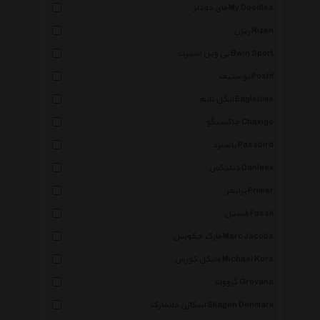
مای دودلز My Doodles
ریزن Rizen
بی وین اسپرت Bwin Sport
پوستیف Postif
ایگل تایم Eagletime
چاکسیگو Chaxigo
پاسبرد Passbird
دنلیکس Danleex
پرایمر Primer
فسیل Fossil
مارک جکوبس Marc Jacobs
مایکل کورس Michael Kors
گرووانا Grovana
اسکاژن دانمارک Skagen Denmark