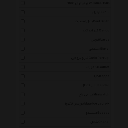
ویلیام ال 1985 William L 1985
بلبل Bulbul
پاول اسمیت Paul Smith
کیو اند کیو Qandq
لاروس Laros
اسکمی Skmei
کارلو پروجی Carlo Perrugi
لدفورت Ledfort
کاپا Kappa
ال کندال L.Kendall
می نی واچ Miniwatch
موریس لاکروا Maurice Lacroix
اسپیدو Speedo
شانل Chanel