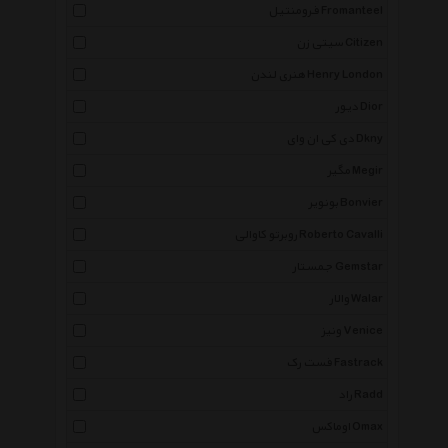
فرومنتیل Fromanteel
سیتی زن Citizen
هنری لندن Henry London
دیور Dior
دی کی ان وای Dkny
مگیر Megir
بونویر Bonvier
روبرتو کاوالی Roberto Cavalli
جمستار Gemstar
والار Walar
ونیز Venice
فست رک Fastrack
راد Radd
اوماکس Omax