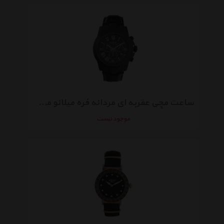
ساعت مچی عقربه ای مردانه فره میلانو مدل FM1G079L0041
موجود نیست