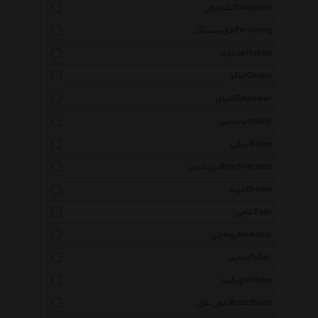
تایم زون Timezone
فورسنینگ Forsining
هابلوت Hublot
اباکو Obaku
امپاور Empower
یابیسی Yabisi
بیکی Beike
بن شرمن Ben Sherman
دریم Dream
تامی Tomi
روماچی Romacci
سایبر Cyber
اورکینا Orkina
مون بلان Mont Blanc