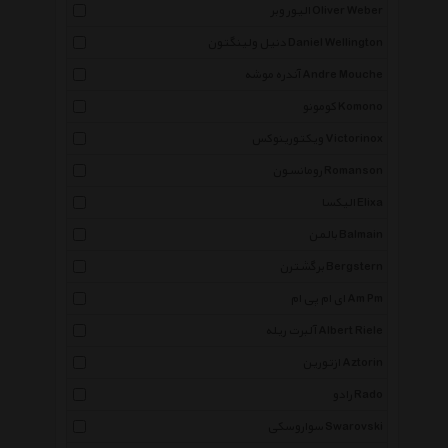
الیور وبر Oliver Weber
دنیل ولینگتون Daniel Wellington
آندره موشه Andre Mouche
کومونو Komono
ویکتورینوکس Victorinox
رومانسون Romanson
الیکسا Elixa
بالمن Balmain
برگشترن Bergstern
ای ام پی ام Am Pm
آلبرت ریله Albert Riele
ازتورین Aztorin
رادو Rado
سواروسکی Swarovski