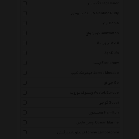
تگ هویر Tag Heuer
والنتینو رودی Valentino Rudy
بونیا Bonia
کوین واچ Coinwatch
ای وی-8 Avi 8
دوفا Dufa
ارنشا Earnshaw
جیمز مک کیب James Mccabe
جی او Go
وستوک یوروپ Vostok Europe
گوچی Gucci
همیلتون Hamilton
اوشن مارین Ocean Marine
تونینو لامبورگینی Tonino Lamborghini