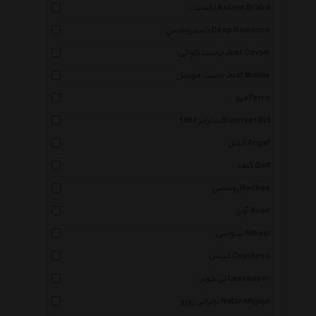
اکسنت Axcent Brabd
دیپ رومانس Deep Romance
جاست کاوالی Just Cavalli
جاست موبایل Just Mobile
فرو Ferro
سانرایز 1893 Sunrise1893
آنجل Angel
گلف Golf
روشاس Rochas
آون Avon
نیبوسی Nibosi
کنتس Countess
لی کوپر Leecooper
نچرالی ژوژو Naturallyjojo