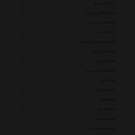
سکتور Sector
بای سیمون Bysimin
یو اس پولو Us Polo
گس Guess
پاول هویت Paul Hewitt
برازوی Brosway
بی ول Bewell
سوئیستایل Swstyle
مویا Moya
کایور Kayuer
ماوی Mavi
میبو Meibo
لاکسمی Laxmi
لمبرتا Lambretta