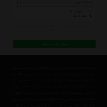
متفرقه Other
کالاهای موجود
کلیه کالاها
جستجو
نمایش لیست قیمت
فروشگاه اینترنتی مدلدار به عنوان یکی از بزرگترین مرجع های تخصصی
در زمینه مد و پوشاک می باشد که با عرضه متنوع ترین محصولات مد
روز در ایران توانسته است علاوه بر ایجاد یک بانک کامل و جامع ، یک
مرجع تخصصی فروش آنلاین اینترنتی در ایران نیز باشد وعلاوه بر مزیت
های فوق، نسبت به تمام رقبای خود مزیت های ویژه ی دیگری همچون
ارائه جدیدترین و بهترین قیمت روز بازار، تحویل سریع در کمترین زمان
ممکن و ارائه ی بالاترین سطح خدمات پس از فروش در ایران می باشد.