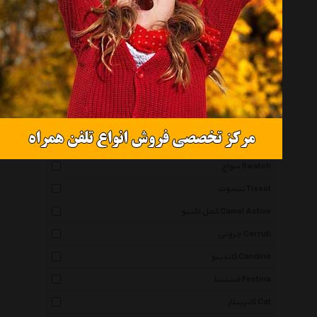
همه گروهها
اورینت Orient
اسپریت Esprit
آیس واچ Icewatch
پوما Puma
کاسیو Casio
سواچ Swatch
تیسوت Tissot
کمل اکتیو Camel Active
چروتی Cerruti
کاندینو Candino
فستینا Festina
کاترپیلار Cat