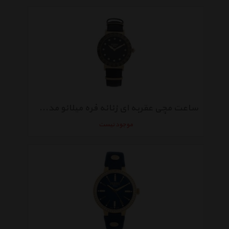
ساعت مچی عقربه ای زنانه فره میلانو مدل FM1L041L0121
موجود نیست