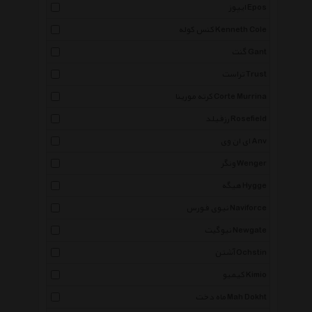
ایپوز Epos
کنس کوله Kenneth Cole
گنت Gant
تراست Trust
کرته مورینا Corte Murrina
رزفیلد Rosefield
ای ان وی Anv
ونگر Wenger
هیگه Hygge
نیوی فورس Naviforce
نیوگیت Newgate
آشتن Ochstin
کیمیو Kimio
ماه دخت Mah Dokht