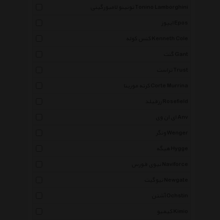
تونینو لامبورگینی Tonino Lamborghini
ایپوز Epos
کنس کوله Kenneth Cole
گنت Gant
تراست Trust
کرته مورینا Corte Murrina
رزفیلد Rosefield
ای ان وی Anv
ونگر Wenger
هیگه Hygge
نیوی فورس Naviforce
نیوگیت Newgate
آشتن Ochstin
کیمیو Kimio