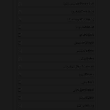
سوئیس سان Swiss Sun
تایم زون Timezone
فورسنینگ Forsining
هابلوت Hublot
اباکو Obaku
امپاور Empower
یابیسی Yabisi
بیکی Beike
بن شرمن Ben Sherman
دریم Dream
تامی Tomi
روماچی Romacci
سایبر Cyber
اورکینا Orkina