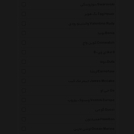
سواروسکی Swarovski
تگ هویر Tag Heuer
والنتینو رودی Valentino Rudy
بونیا Bonia
کوین واچ Coinwatch
ای وی-8 Avi 8
دوفا Dufa
ارنشا Earnshaw
جیمز مک کیب James Mccabe
جی او Go
وستوک یوروپ Vostok Europe
گوچی Gucci
همیلتون Hamilton
اوشن مارین Ocean Marine