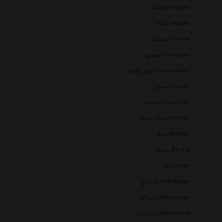
رودانیا Rodania
جگوار Jaguar
سرتینا Certina
کالیپسو Calypso
کلوین کلاین Calvin Klein
لکسون Lexon
کوانتوم Quantum
فلیک فلاک Flik Flak
ریتم Rhythm
برینگ Bering
کاور Cover
وان واچ One Watch
فلیپ کاور Flip Cover
تیمبرلند Timberland