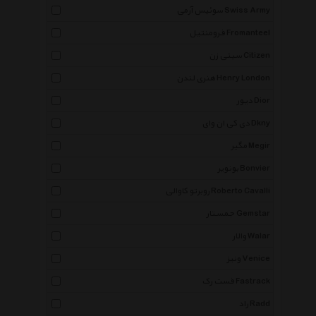
سوئیس آرمی Swiss Army
فرومنتیل Fromanteel
سیتی زن Citizen
هنری لندن Henry London
دیور Dior
دی کی ان وای Dkny
مگیر Megir
بونویر Bonvier
روبرتو کاوالی Roberto Cavalli
جمستار Gemstar
والار Walar
ونیز Venice
فست رک Fastrack
راد Radd