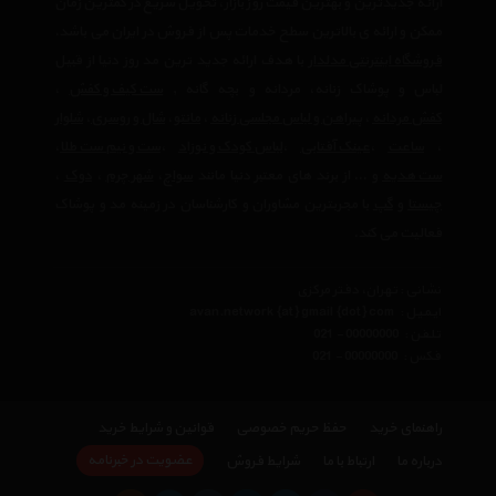
ارائه جدیدترین و بهترین قیمت روز بازار، تحویل سریع در کمترین زمان
ممکن و ارائه ی بالاترین سطح خدمات پس از فروش در ایران می باشد.
فروشگاه اینترنتی مدلدار
با هدف ارائه جدید ترین مد روز دنیا از قبیل
لباس و پوشاک زنانه، مردانه و بچه گانه ,
ست کیف و کفش
،
کفش مردانه
،
پیراهن و لباس مجلسی زنانه
،‌
مانتو
،
شال و روسری
،
شلوار
،
ساعت
،
عینک آفتابی
،
لباس کودک و نوزاد
،
ست و نیم ست طلا
،
ست هدیه
و ... از برند های معتبر دنیا مانند
سواچ
،
شهر چرم
،
دوک
،
چیستا
و
گپ
با مجربترین مشاوران و کارشناسان در زمینه مد و پوشاک
فعالیت می کند.
نشانی : تهران، دفتر مرکزی
ایمیل :
avan.network {at} gmail {dot} com
تلفن :
021 - 00000000
فکس :
021 - 00000000
راهنمای خرید
حفظ حریم خصوصی
قوانین و شرایط خرید
×
عضویت در خبرنامه
درباره ما
ارتباط با ما
شرایط فروش