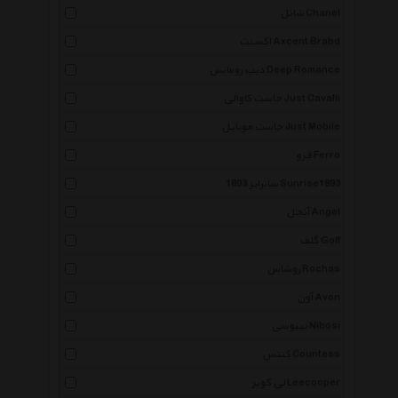
شانل Chanel
اکسنت Axcent Brabd
دیپ رومانس Deep Romance
جاست کاوالی Just Cavalli
جاست موبایل Just Mobile
فرو Ferro
سانرایز 1893 Sunrise1893
آنجل Angel
گلف Golf
روشاس Rochas
آون Avon
نیبوسی Nibosi
کنتس Countess
لی کوپر Leecooper