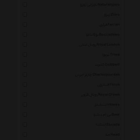
نچرالی ژوژو Naturallyjojo
زیرو Ziiiro
فراری Ferrari
بوکادامو Boccadamo
رویال لندن Royal London
تریوا Triwa
کلبرت Colbbert
چارلز جردن Charlesjourdan
فیترون Fitron
رویال کرون Royal Crown
اینتایمز Intimes
بی ام دبلیو Bmw
اسکادا Escada
هد Head