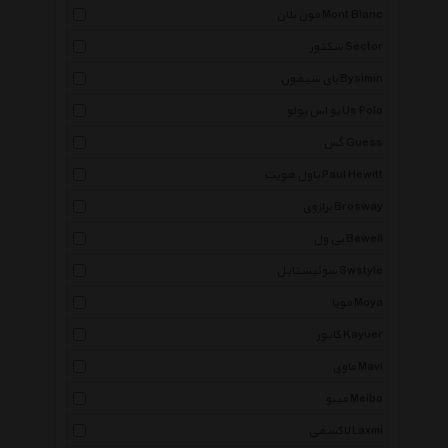
مون بلان Mont Blanc
سکتور Sector
بای سیمون Bysimin
یو اس پولو Us Polo
گس Guess
پاول هویت Paul Hewitt
برازوی Brosway
بی ول Bewell
سوئیستایل Swstyle
مویا Moya
کایور Kayuer
ماوی Mavi
میبو Meibo
لاکسمی Laxmi