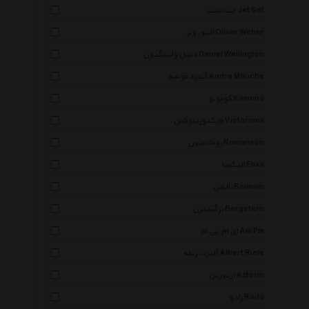
جت ست Jet Set
الیور وبر Oliver Weber
دنیل ولینگتون Daniel Wellington
آندره موشه Andre Mouche
کومونو Komono
ویکتورینوکس Victorinox
رومانسون Romanson
الیکسا Elixa
بالمن Balmain
برگشترن Bergstern
ای ام پی ام Am Pm
آلبرت ریله Albert Riele
ازتورین Aztorin
رادو Rado