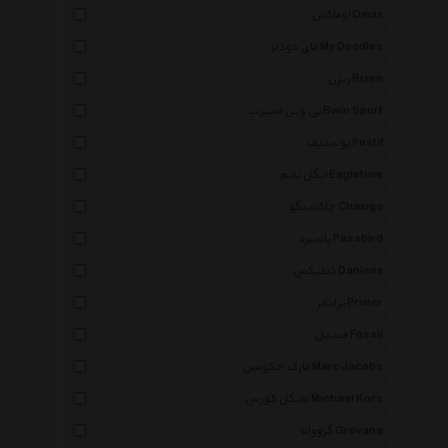
اوماکس Omax
مای دودلز My Doodles
ریزن Rizen
بی وین اسپرت Bwin Sport
پوستیف Postif
ایگل تایم Eagletime
چاکسیگو Chaxigo
پاسبرد Passbird
دنلیکس Danleex
پرایمر Primer
فسیل Fossil
مارک جکوبس Marc Jacobs
مایکل کورس Michael Kors
گرووانا Grovana