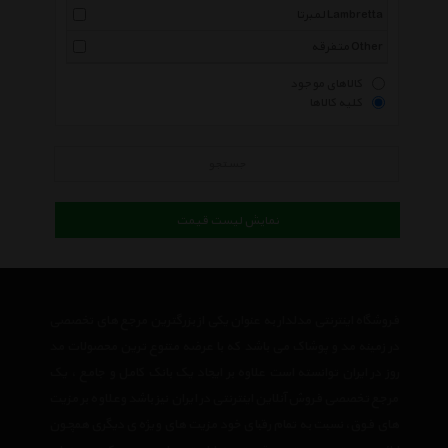
لمبرتا Lambretta
متفرقه Other
کالاهای موجود
کلیه کالاها
جستجو
نمایش لیست قیمت
فروشگاه اینترنتی مدلدار به عنوان یکی از بزرگترین مرجع های تخصصی
در زمینه مد و پوشاک می باشد که با عرضه متنوع ترین محصولات مد
روز در ایران توانسته است علاوه بر ایجاد یک بانک کامل و جامع ، یک
مرجع تخصصی فروش آنلاین اینترنتی در ایران نیز باشد وعلاوه بر مزیت
های فوق، نسبت به تمام رقبای خود مزیت های ویژه ی دیگری همچون