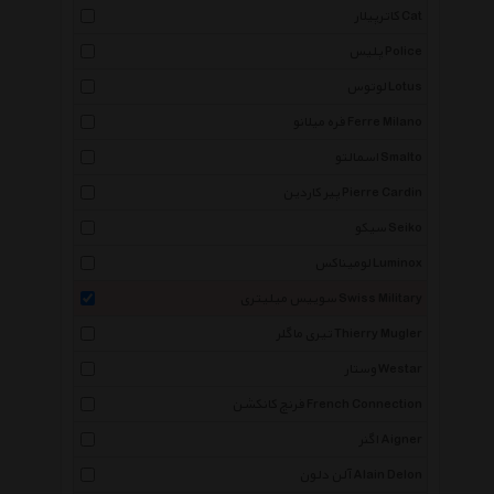
کاترپیلار Cat
پلیس Police
لوتوس Lotus
فره میلانو Ferre Milano
اسمالتو Smalto
پیر کاردین Pierre Cardin
سیکو Seiko
لومیناکس Luminox
سوییس میلیتری Swiss Military
تیری ماگلر Thierry Mugler
وستار Westar
فرنچ کانکشن French Connection
اگنر Aigner
آلن دلون Alain Delon