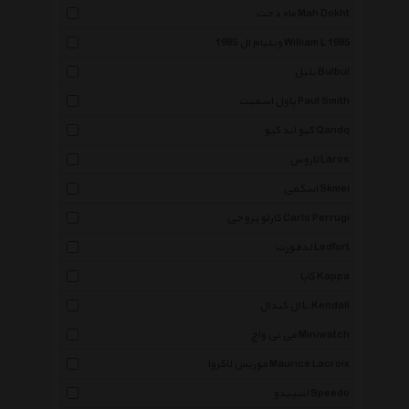
ماه دخت Mah Dokht
ویلیام ال 1985 William L 1985
بلبل Bulbul
پاول اسمیت Paul Smith
کیو اند کیو Qandq
لاروس Laros
اسکمی Skmei
کارلو پروجی Carlo Perrugi
لدفورت Ledfort
کاپا Kappa
ال کندال L.Kendall
می نی واچ Miniwatch
موریس لاکروا Maurice Lacroix
اسپیدو Speedo