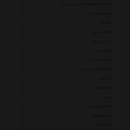
اسکاژن دانمارک Skagen Denmark
موادو Movado
آفل Afel
چیبو Tchibo
جی دبلیو Jw
او ال جی Olj
لانگ دی Lang Di
تروساردی Trussardi
آیلی Aili
فوراد Forrad
ای وی
لدفورد Ledford
وامدا Wamda
آمانت Amant