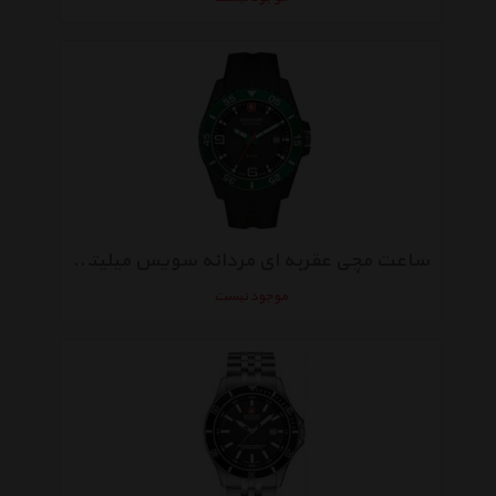
ساعت مچی عقربه‌ ای مردانه سویس میلیتری Hanowa 06-4176.27.007.06
موجود نیست