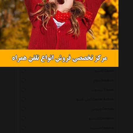
ساعت مچی عقربه‌ای Analogue Watch
همه گروهها
اورینت Orient
اسپریت Esprit
آیس واچ Icewatch
پوما Puma
کاسیو Casio
سواچ Swatch
تیسوت Tissot
کمل اکتیو Camel Active
چروتی Cerruti
کاندینو Candino
فستینا Festina