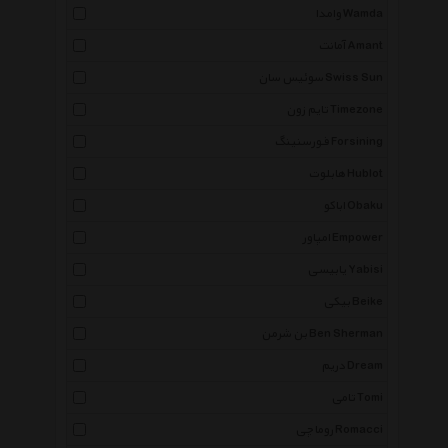
وامدا Wamda
آمانت Amant
سوئیس سان Swiss Sun
تایم زون Timezone
فورسنینگ Forsining
هابلوت Hublot
اباکو Obaku
امپاور Empower
یابیسی Yabisi
بیکی Beike
بن شرمن Ben Sherman
دریم Dream
تامی Tomi
روماچی Romacci