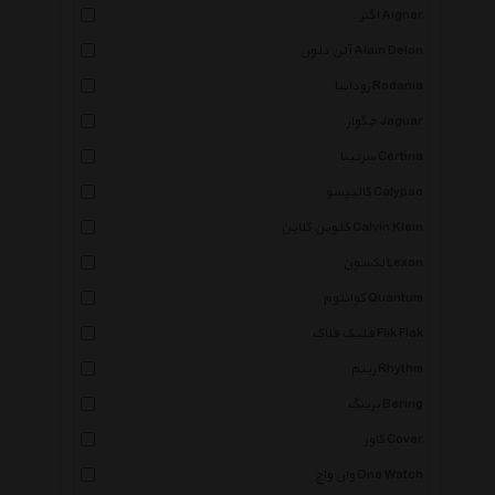
اگنر Aigner
آلن دلون Alain Delon
رودانیا Rodania
جگوار Jaguar
سرتینا Certina
کالیپسو Calypso
کلوین کلاین Calvin Klein
لکسون Lexon
کوانتوم Quantum
فلیک فلاک Flik Flak
ریتم Rhythm
برینگ Bering
کاور Cover
وان واچ One Watch