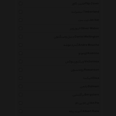
فلیپ کاور Flip Cover
تیمبرلند Timberland
جت ست Jet Set
الیور وبر Oliver Weber
دنیل ولینگتون Daniel Wellington
آندره موشه Andre Mouche
کومونو Komono
ویکتورینوکس Victorinox
رومانسون Romanson
الیکسا Elixa
بالمن Balmain
برگشترن Bergstern
ای ام پی ام Am Pm
آلبرت ریله Albert Riele