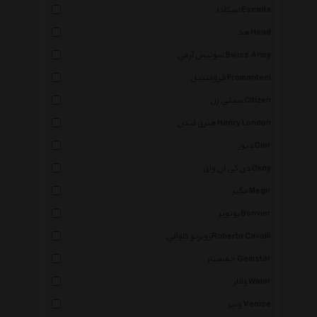
اسکادا Escada
هد Head
سوئیس آرمی Swiss Army
فرومنتیل Fromanteel
سیتی زن Citizen
هنری لندن Henry London
دیور Dior
دی کی ان وای Dkny
مگیر Megir
بونویر Bonvier
روبرتو کاوالی Roberto Cavalli
جمستار Gemstar
والار Walar
ونیز Venice