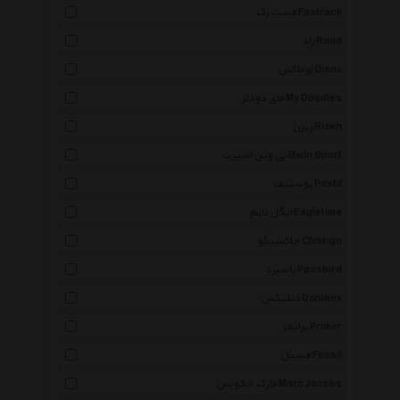
فست رک Fastrack
راد Radd
اوماکس Omax
مای دودلز My Doodles
ریزن Rizen
بی وین اسپرت Bwin Sport
پوستیف Postif
ایگل تایم Eagletime
چاکسیگو Chaxigo
پاسبرد Passbird
دنلیکس Danleex
پرایمر Primer
فسیل Fossil
مارک جکوبس Marc Jacobs