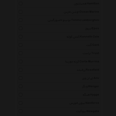
همیلتون Hamilton
اوشن مارین Ocean Marine
تونینو لامبورگینی Tonino Lamborghini
ایپوز Epos
کنس کوله Kenneth Cole
گنت Gant
تراست Trust
کرته مورینا Corte Murrina
رزفیلد Rosefield
ای ان وی Anv
ونگر Wenger
هیگه Hygge
نیوی فورس Naviforce
نیوگیت Newgate