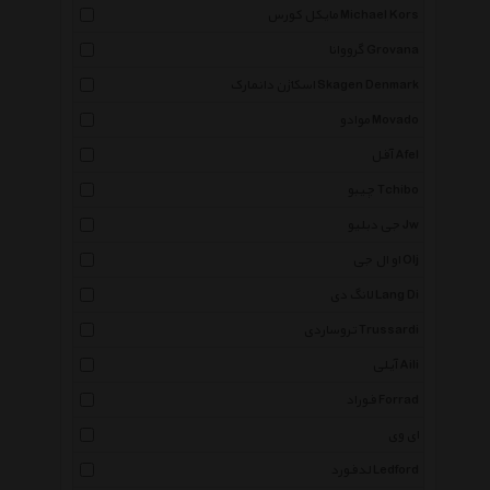
مایکل کورس Michael Kors
گرووانا Grovana
اسکاژن دانمارک Skagen Denmark
موادو Movado
آفل Afel
چیبو Tchibo
جی دبلیو Jw
او ال جی Olj
لانگ دی Lang Di
تروساردی Trussardi
آیلی Aili
فوراد Forrad
ای وی
لدفورد Ledford