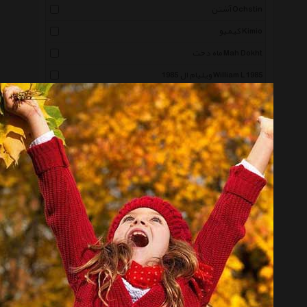
آشتن Ochstin
کیمیو Kimio
ماه دخت Mah Dokht
ویلیام ال 1985 William L 1985
بلبل Bulbul
پاول اسمیت Paul Smith
کیو اند کیو Qandq
لاروس Laros
اسکمی Skmei
کارلو پروجی Carlo Perrugi
لدفورت Ledfort
کاپا Kappa
ال کندال L.Kendall
می نی واچ Miniwatch