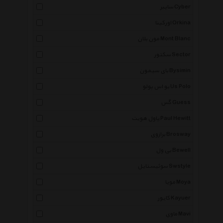
سایبر Cyber
اورکینا Orkina
مون بلان Mont Blanc
سکتور Sector
بای سیمون Bysimin
یو اس پولو Us Polo
گس Guess
پاول هویت Paul Hewitt
برازوی Brosway
بی ول Bewell
سوئیستایل Swstyle
مویا Moya
کایور Kayuer
ماوی Mavi