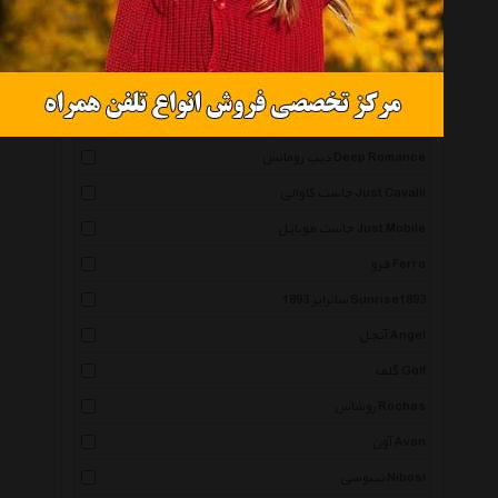
موریس لاکروا Maurice Lacroix
اسپیدو Speedo
شانل Chanel
اکسنت Axcent Brabd
دیپ رومانس Deep Romance
جاست کاوالی Just Cavalli
جاست موبایل Just Mobile
فرو Ferro
سانرایز 1893 Sunrise1893
آنجل Angel
گلف Golf
روشاس Rochas
آون Avon
نیبوسی Nibosi