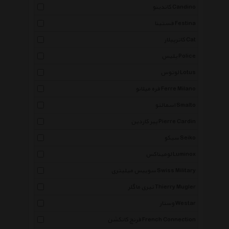
کاندینو Candino
فستینا Festina
کاترپیلار Cat
پلیس Police
لوتوس Lotus
فره میلانو Ferre Milano
اسمالتو Smalto
پیر کاردین Pierre Cardin
سیکو Seiko
لومیناکس Luminox
سوییس میلیتری Swiss Military
تیری ماگلر Thierry Mugler
وستار Westar
فرنچ کانکشن French Connection