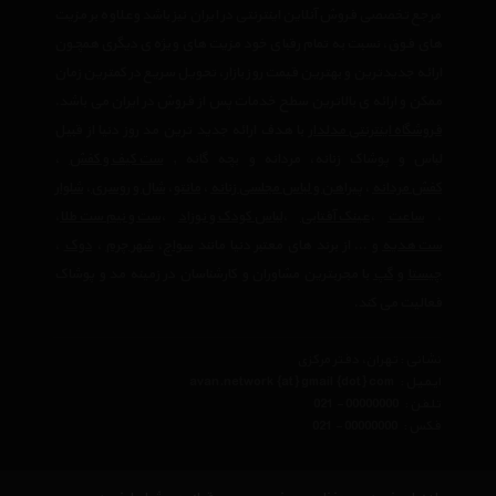
مرجع تخصصی فروش آنلاین اینترنتی در ایران نیز باشد وعلاوه بر مزیت
های فوق، نسبت به تمام رقبای خود مزیت های ویژه ی دیگری همچون
ارائه جدیدترین و بهترین قیمت روز بازار، تحویل سریع در کمترین زمان
ممکن و ارائه ی بالاترین سطح خدمات پس از فروش در ایران می باشد.
فروشگاه اینترنتی مدلدار
با هدف ارائه جدید ترین مد روز دنیا از قبیل
لباس و پوشاک زنانه، مردانه و بچه گانه ,
ست کیف و کفش
،
کفش مردانه
،
پیراهن و لباس مجلسی زنانه
،‌
مانتو
،
شال و روسری
،
شلوار
،
ساعت
،
عینک آفتابی
،
لباس کودک و نوزاد
،
ست و نیم ست طلا
،
ست هدیه
و ... از برند های معتبر دنیا مانند
سواچ
،
شهر چرم
،
دوک
،
چیستا
و
گپ
با مجربترین مشاوران و کارشناسان در زمینه مد و پوشاک
فعالیت می کند.
نشانی : تهران، دفتر مرکزی
ایمیل :
avan.network {at} gmail {dot} com
تلفن :
021 - 00000000
فکس :
021 - 00000000