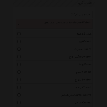
انتخاب گروه
ساعت مچی عقربه‌ای Analogue Watch
همه گروهها
اورینت Orient
اسپریت Esprit
آیس واچ Icewatch
پوما Puma
کاسیو Casio
سواچ Swatch
تیسوت Tissot
کمل اکتیو Camel Active
چروتی Cerruti