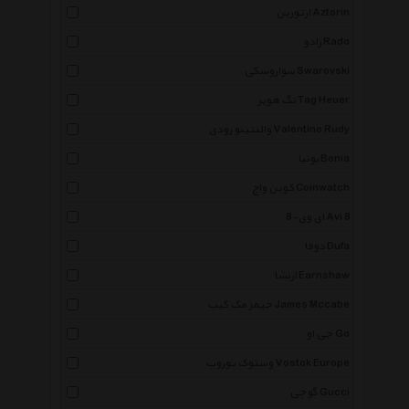
ازتورین Aztorin
رادو Rado
سواروسکی Swarovski
تگ هویر Tag Heuer
والنتینو رودی Valentino Rudy
بونیا Bonia
کوین واچ Coinwatch
ای وی-8 Avi 8
دوفا Dufa
ارنشا Earnshaw
جیمز مک کیب James Mccabe
جی او Go
وستوک یوروپ Vostok Europe
گوچی Gucci