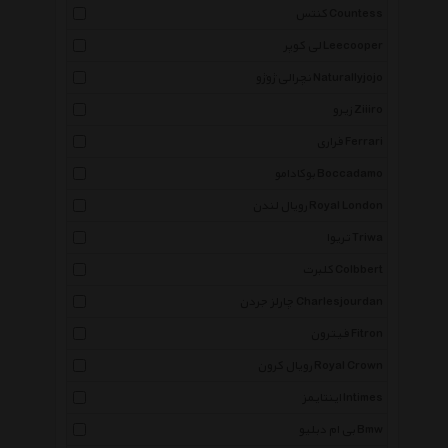
کنتس Countess
لی کوپر Leecooper
نچرالی ژوژو Naturallyjojo
زیرو Ziiiro
فراری Ferrari
بوکادامو Boccadamo
رویال لندن Royal London
تریوا Triwa
کلبرت Colbbert
چارلز جردن Charlesjourdan
فیترون Fitron
رویال کرون Royal Crown
اینتایمز Intimes
بی ام دبلیو Bmw