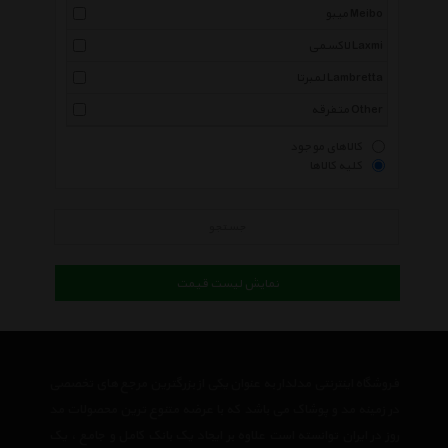
میبو Meibo
لاکسمی Laxmi
لمبرتا Lambretta
متفرقه Other
کالاهای موجود
کلیه کالاها
جستجو
نمایش لیست قیمت
فروشگاه اینترنتی مدلدار به عنوان یکی از بزرگترین مرجع های تخصصی
در زمینه مد و پوشاک می باشد که با عرضه متنوع ترین محصولات مد
روز در ایران توانسته است علاوه بر ایجاد یک بانک کامل و جامع ، یک