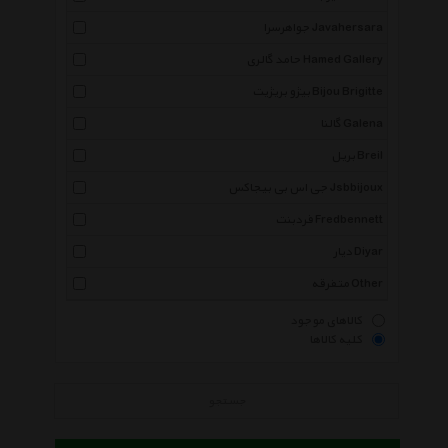
جواهرسرا Javahersara
حامد گالری Hamed Gallery
بیژو بریژیت Bijou Brigitte
گالنا Galena
بریل Breil
جی اس بی بیجاکس Jsbbijoux
فردبنت Fredbennett
دیار Diyar
متفرقه Other
کالاهای موجود
کلیه کالاها
جستجو