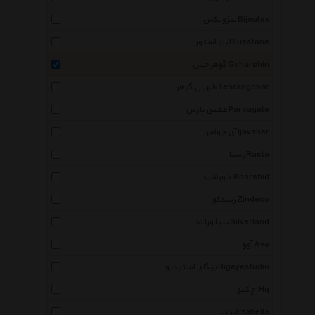
بیژوتکس Bijoutex
بلو استون Bluestone
گوهرچین Goharchin
طهران گوهر Tehrangohar
عقیق پارس Parsagate
آی جواهر Ijavaher
رستا Rasta
خورشید Khorshid
زیندکو Zindeco
سیلورلند Silverland
آوو Avo
بیگای استودیو Bigeyestudio
اچ کیو Hq
ایزابلا Izabella