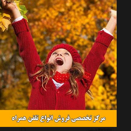
فی بی Fibi
صاحب Saheb
الیکسا Elixa
روزینی Rosiny_Brand
نیما ساعی Nima Saee
گالری بوده Bude Gallery
مورلاتو Morellato
شهر شیک Shahr E Shik
کرته مورینا Corte Murrina
کاربه Karebeh
شهر جواهر Shahre Javaher
شیک کده Shik Kadeh
کیوارتز Qarts
ماربلین Marbelin