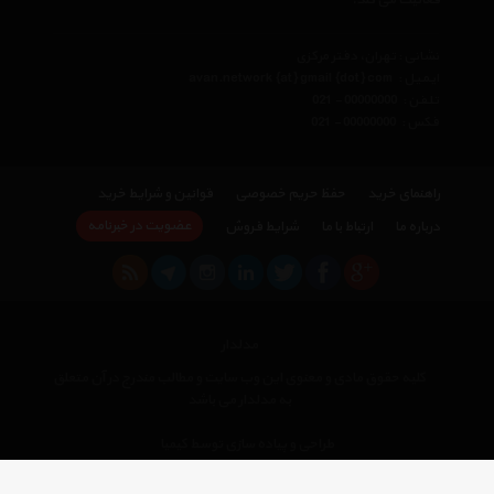
فعالیت می کند.
نشانی : تهران، دفتر مرکزی
ایمیل :
avan.network {at} gmail {dot} com
تلفن :
021 - 00000000
فکس :
021 - 00000000
راهنمای خرید
حفظ حریم خصوصی
قوانین و شرایط خرید
عضویت در خبرنامه
درباره ما
ارتباط با ما
شرایط فروش
مدلدار
کلیه حقوق مادی و معنوی این وب سایت و مطالب مندرج در آن متعلق
به مدلدار می باشد
×
طراحی و پیاده سازی توسط کیمیا