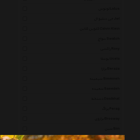
لوتوس Lotus
جی دبلیو ال Jwl
کلوین کلاین Calvin Klein
سواچ Swatch
راکسی Roxy
یوسلا Ucela
برازا Beraza
سیمینه Simmineh
سعیده Saeedeh
دستخط Dastkhat
پراگ Perag
برازوی Brosway
سین Siin
صبا ملیله Saba Malile