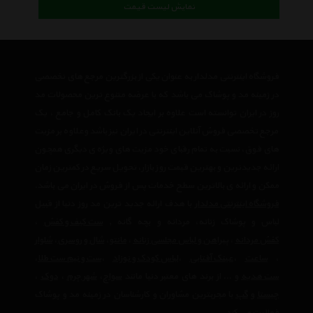
نمایش لیست قیمت
فروشگاه اینترنتی مدلدار به عنوان یکی از بزرگترین مرجع های تخصصی
در زمینه مد و پوشاک می باشد که با عرضه متنوع ترین محصولات مد
روز در ایران توانسته است علاوه بر ایجاد یک بانک کامل و جامع ، یک
مرجع تخصصی فروش آنلاین اینترنتی در ایران نیز باشد وعلاوه بر مزیت
های فوق، نسبت به تمام رقبای خود مزیت های ویژه ی دیگری همچون
ارائه جدیدترین و بهترین قیمت روز بازار، تحویل سریع در کمترین زمان
ممکن و ارائه ی بالاترین سطح خدمات پس از فروش در ایران می باشد.
فروشگاه اینترنتی مدلدار
با هدف ارائه جدید ترین مد روز دنیا از قبیل
لباس و پوشاک زنانه، مردانه و بچه گانه ,
ست کیف و کفش
،
کفش مردانه
،
پیراهن و لباس مجلسی زنانه
،‌
مانتو
،
شال و روسری
،
شلوار
،
ساعت
،
عینک آفتابی
،
لباس کودک و نوزاد
،
ست و نیم ست طلا
،
ست هدیه
و ... از برند های معتبر دنیا مانند
سواچ
،
شهر چرم
،
دوک
،
چیستا
و
گپ
با مجربترین مشاوران و کارشناسان در زمینه مد و پوشاک