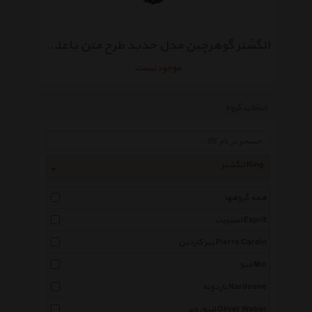
انگشتر گوهرچین مدل حدید طرح متن یاعلی ابن موسی الرضا
موجود نیست
انتخاب گروه
انگشتر Ring
همه گروهها
اسپریت Esprit
پیر کاردین Pierre Cardin
میو Mio
ناردونه Nardoone
الیور وبر Oliver Weber