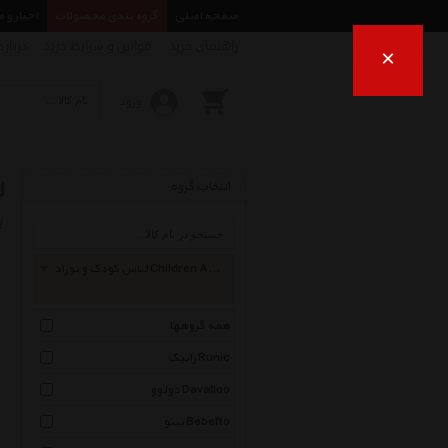
صفحه اصلی
گروه بندی محصولات
اخبار و 
راهنمای خرید
قوانین و شرایط خرید
درباره
×
ورود
ل
انتخاب گروه
ب
لباس کودک و نوزاد Children And Baby Clothes
همه گروهها
رانیک Runic
دولوو Davalloo
ببتو Bebetto