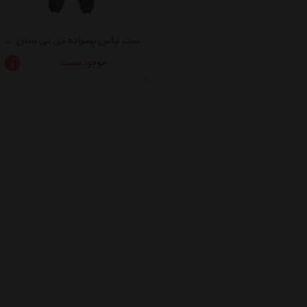
ست لباس پسرانه تی تی سان مدل 0001
موجود نیست