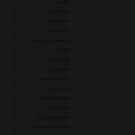
نیلی Nili
کارترز Carters
بنوبنت Benobent
بنتون Benetton
ال سی وایکیکی Lcwaikiki
گپ Gap
اچ اند ام H And M
کوتون Koton
جیمبوری Gymboree
تیک تاک Tik Tak
برگ سبز Barge Sabz
یومسه Yumese
اندی واوا Andy Wawa
ندا ساراگل Neda Saragol