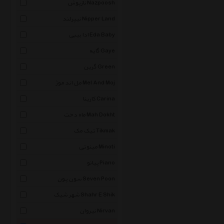
نازپوش Nazpoosh
نیپرلند Nipper Land
ادا بیبی Eda Baby
گایه Gaye
گرین Green
مل اند موژ Mel And Moj
کارینا Carina
ماه دخت Mah Dokht
تیک مک Tikmak
مینوتی Minoti
پیانو Piano
سون پون Seven Poon
شهر شیک Shahr E Shik
نیروان Nirvan