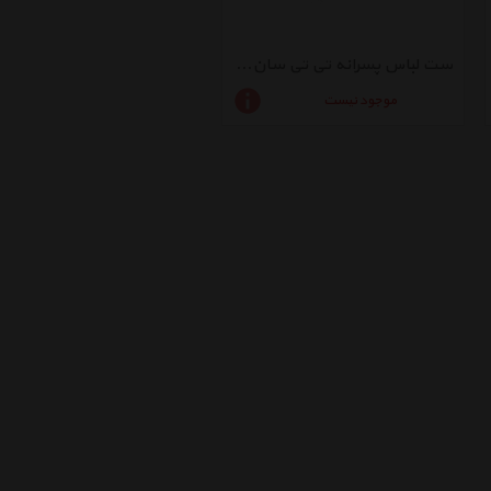
ست لباس پسرانه تی تی سان کد 0003
موجود نیست