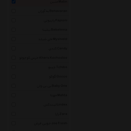
متین Matin
به آوران Behavaran
پاپیونی Papioni
ببلینا Bebelinna
مای شیلد Myshield
کندی Candy
خرس کوچولو Khers Kochooloo
چیبو Tchibo
گوکو Gocco
بی بی وان Baby One
مهتا Mahta
لیندکس Lindex
زارا Zara
جویی فرش Joe Fresh