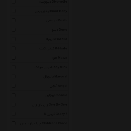
دیوونته Divonette
اینور بیبی Inoor Baby
مووشی Mushi
دینو Deno
فیورلا Fiorella
کیتی کیت Kitikate
ماوا Mawa
بیبی مینک Baby Mink
مایورال Mayoral
آنجل Angel
روزاریو Rosario
وان بای وان One By One
کریزی 8 Crazy 8
چیلدرنز پلیس Childrens Place