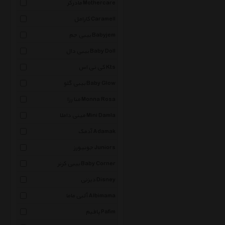
مادرکر Mothercare
کارامل Caramell
بیبی جم Babyjem
بیبی دال Baby Doll
کی تی اس Kts
بیبی گلو Baby Glow
منا رزا Monna Rosa
مینی داملا Mini Damla
آدمک Adamak
جونیورز Juniors
بیبی کرنر Baby Corner
دیزنی Disney
آلبی ماما Albimama
پافیم Pafim