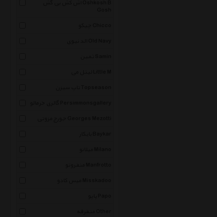
اش کش بی گش Oshkosh B
Gosh
چیکو Chicco
الد نیوی Old Navy
ثمین Samin
لیتل می Little M
تاپ سیزن Topseason
گالری خرمالو Persimmonsgallery
جورج مزوتی Georges Mezotti
بایکار Baykar
میلانو Milano
منفروتو Manfrotto
میس کادو Misskadoo
پاپو Papo
متفرقه Other