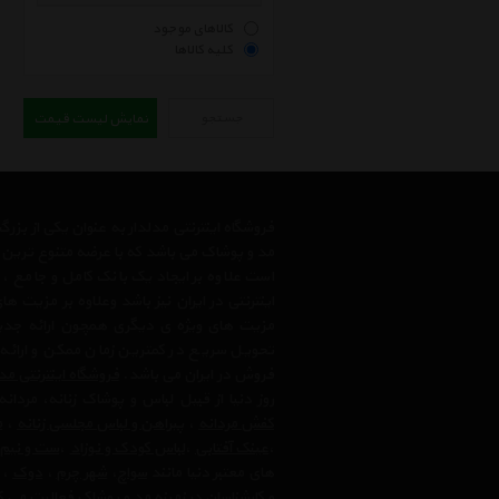
کالاهای موجود
کلیه کالاها
جستجو
نمایش لیست قیمت
فروشگاه اینترنتی مدلدار به عنوان یکی از بز
مد و پوشاک می باشد که با عرضه متنوع ترین م
است علاوه بر ایجاد یک بانک کامل و جامع
اینترنتی در ایران نیز باشد وعلاوه بر مزیت 
مزیت های ویژه ی دیگری همچون ارائه جدیدت
تحویل سریع در کمترین زمان ممکن و ارائه
فروش در ایران می باشد.
فروشگاه اینترنتی مد
روز دنیا از قبیل لباس و پوشاک زنانه، مردانه
کفش مردانه
،
پیراهن و لباس مجلسی زنانه
،‌
م
،
عینک آفتابی
،
لباس کودک و نوزاد
،
ست و نیم
های معتبر دنیا مانند
سواچ
،
شهر چرم
،
دوک
،
و کارشناسان در زمینه مد و پوشاک فعالیت می ک