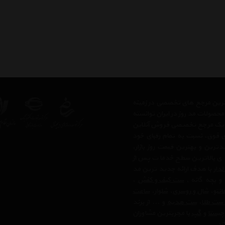
رگترین مرجع های تخصصی در زمینه
حصولات مد روز در ایران توانسته
 ، یک مرجع تخصصی فروش آنلاین
های فوق، نسبت به تمام رقبای خود
رین و بهترین قیمت روز بازار،
 ی بالاترین سطح خدمات پس از
لدار
با هدف ارائه جدید ترین مد
 و بچه گانه ,
ست کیف و کفش
،
انتو
،
شال و روسری
،
شلوار
،
ساعت
 ست طلا
،
ست هدیه
و ... از برند
چیستا
و
گپ
با مجربترین مشاوران
ند.