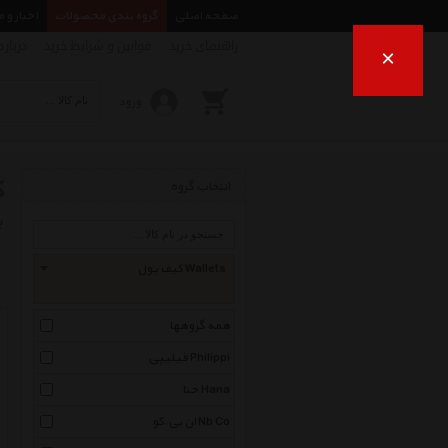
صفحه اصلی
گروه بندی محصولات
اخبار و 
راهنمای خرید
قوانین و شرایط خرید
درباره
×
ورود
ک
انتخاب گروه
ب
کیف پول Wallets
همه گروهها
فیلیپی Philippi
حنا Hana
ان بی.کو Nb Co