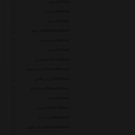
پلیس Police
چیستا Chistaa
وستای Vestai
مارال چرم Maral Leather
سی پرشیا Cpersia
آنست Honest
چرم آنیل Anil Leather
چرم مسعود Charm Masoud
ای دی گالری Ed Gallery
چرم زانکو Zanko Leather
گلیما Gelima
الیور وبر Oliver Weber
ایده برتر Ideabartar
چرم دراگون Dragonleather