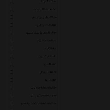
توتک Twotak
چرم ما Charmema
دبلیو یو دبلیو Wuw
آدیداس Adidas
کوئیک سیلور Quiksilver
کرفترو Craftro
واته Vate
لوکسین Loxin
مانو Mano
پندار Pendar
دیبا Diba
چرم ناب Nableather
هنری ساز Honarisaz
چرم خاطره Khaterehleather