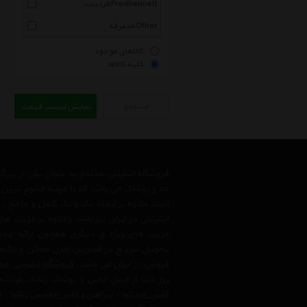
فردبنت Fredbennett
متفرقه Other
کالاهای موجود
کلیه کالاها
جستجو
نمایش لیست قیمت
فروشگاه اینترنتی مدلدار به عنوان یکی از بز
مد و پوشاک می باشد که با عرضه متنوع ترین م
است علاوه بر ایجاد یک بانک کامل و جامع
اینترنتی در ایران نیز باشد وعلاوه بر مزیت 
مزیت های ویژه ی دیگری همچون ارائه جدیدت
تحویل سریع در کمترین زمان ممکن و ارائه
فروش در ایران می باشد.
فروشگاه اینترنتی مد
روز دنیا از قبیل لباس و پوشاک زنانه، مردانه
کفش مردانه
،
پیراهن و لباس مجلسی زنانه
،‌
م