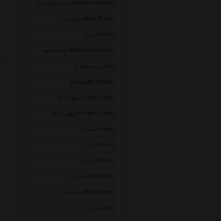
جورجیو آرمانی Giorgio Armani
مون بلان Mont Blanc
درسا Dorsa
چرم مشهد Mashad Leather
جی دبلیو ال Jwl
مورلاتو Morellato
شهر چرم Leather City
کهن چرم Kohan Charm
ستاک Setak
گارد Guard
پارینه Parine
مثالین Mesaleen
نیشتمان Nishteman
دوک Duk