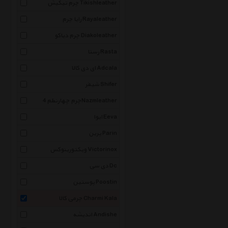
چرم تیکیش Tikishleather
رایا چرم Rayaleather
چرم دیاکو Diakoleather
رستا Rasta
ای دی کالا Adcala
شیفر Shifer
چرم چهارنظم 4Nazmleather
ایوا Eeva
پرین Parin
ویکتورینوکس Victorinox
دی سی Dc
پوستین Poostin
چرمی کالا Charmi Kala
اندیشه Andishe