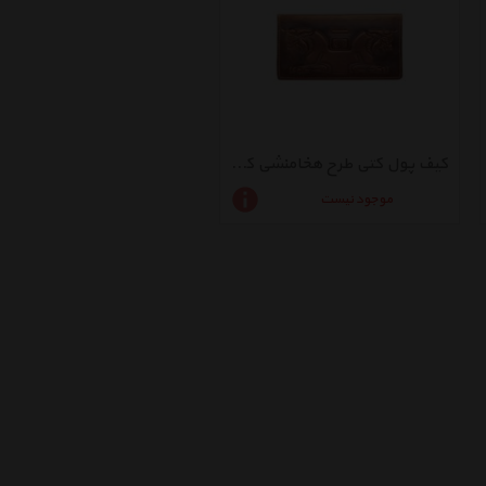
کیف پول کتی طرح هخامنشی کد 02
موجود نیست