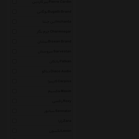
پیر کاردین Pierre Cardin
بوگاتی Bugatti Brand
این چنتا Inchanta
چرم نگار Charmnegar
بیشان Bisean Brand
سروستان Sarvestan
پاتکان Patkan
دیاکو Diaco Audio
کارپیزا Carpisa
ماکسیم Maxim
راکسی Roxy
سناتور Sennator
زارا Zara
لکسون Lexon