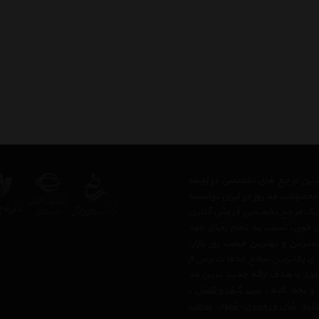
رگترین مرجع های تخصصی در زمینه
حصولات مد روز در ایران توانسته
 ، یک مرجع تخصصی فروش آنلاین
های فوق، نسبت به تمام رقبای خود
رین و بهترین قیمت روز بازار،
 ی بالاترین سطح خدمات پس از
لدار
با هدف ارائه جدید ترین مد
 و بچه گانه ,
ست کیف و کفش
،
انتو
،
شال و روسری
،
شلوار
،
ساعت