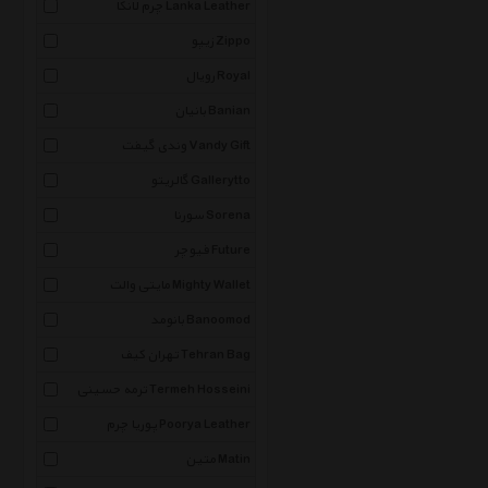
چرم لانکا Lanka Leather
زیپو Zippo
رویال Royal
بانیان Banian
وندی گیفت Vandy Gift
گالریتو Gallerytto
سورنا Sorena
فیوچر Future
مایتی والت Mighty Wallet
بانومد Banoomod
تهران کیف Tehran Bag
ترمه حسینی Termeh Hosseini
پوریا چرم Poorya Leather
متین Matin