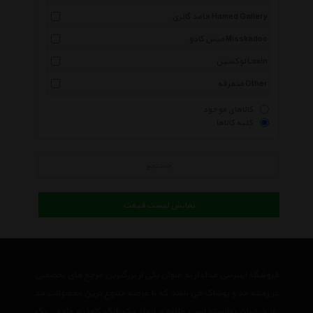
حامد گالری Hamed Gallery
میس کادو Misskadoo
لوکسین Loxin
متفرقه Other
کالاهای موجود
کلیه کالاها
جستجو
نمایش لیست قیمت
فروشگاه اینترنتی مدلدار به عنوان یکی از بزرگترین مرجع های تخصصی
در زمینه مد و پوشاک می باشد که با عرضه متنوع ترین محصولات مد
روز در ایران توانسته است علاوه بر ایجاد یک بانک کامل و جامع ، یک