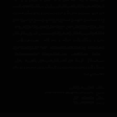
مرجع تخصصی فروش آنلاین اینترنتی در ایران نیز باشد وعلاوه بر مزیت
های فوق، نسبت به تمام رقبای خود مزیت های ویژه ی دیگری همچون
ارائه جدیدترین و بهترین قیمت روز بازار، تحویل سریع در کمترین زمان
ممکن و ارائه ی بالاترین سطح خدمات پس از فروش در ایران می باشد.
فروشگاه اینترنتی مدلدار
با هدف ارائه جدید ترین مد روز دنیا از قبیل
لباس و پوشاک زنانه، مردانه و بچه گانه ,
ست کیف و کفش
،
کفش مردانه
،
پیراهن و لباس مجلسی زنانه
،‌
مانتو
،
شال و روسری
،
شلوار
،
ساعت
،
عینک آفتابی
،
لباس کودک و نوزاد
،
ست و نیم ست طلا
،
ست هدیه
و ... از برند های معتبر دنیا مانند
سواچ
،
شهر چرم
،
دوک
،
چیستا
و
گپ
با مجربترین مشاوران و کارشناسان در زمینه مد و پوشاک
فعالیت می کند.
نشانی : تهران، دفتر مرکزی
ایمیل :
avan.network {at} gmail {dot} com
تلفن :
021 - 00000000
فکس :
021 - 00000000