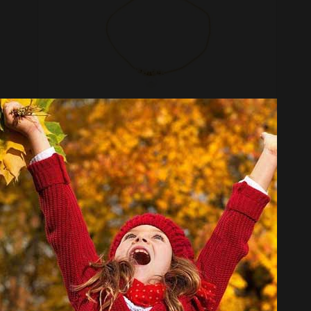
پابند ژوپینگ بهار گالری مدل تک مروارید
موجود نیست
انتخاب گروه
پابند Shackles
همه گروهها
جی دبلیو ال Jwl
روزینی Rosiny_Brand