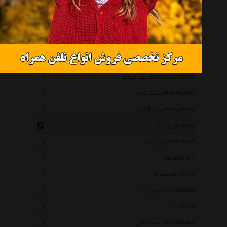
میو Mio
اسپریت Esprit
شهر شیک Shahr E Shik
نوژین Nozhin
شهر جواهر Shahre Javaher
شیک کده Shik Kadeh
سین گالری Singallery
ژوپینگ Xuping
خورشید Khorshid
بهار Bahar1
زیندکو Zindeco
سیلورلند Silverland
تیدا Tida
ریسه گالری Ri3 Gallery