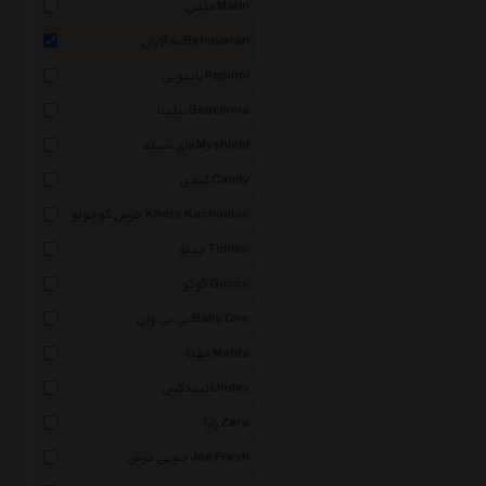
متین Matin
به آوران Behavaran
پاپیونی Papioni
ببلینا Bebelinna
مای شیلد Myshield
کندی Candy
خرس کوچولو Khers Kochooloo
چیبو Tchibo
گوکو Gocco
بی بی وان Baby One
مهتا Mahta
لیندکس Lindex
زارا Zara
جویی فرش Joe Fresh