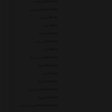
دیوونته Divonette
اینور بیبی Inoor Baby
مووشی Mushi
دینو Deno
فیورلا Fiorella
کیتی کیت Kitikate
ماوا Mawa
بیبی مینک Baby Mink
مایورال Mayoral
آنجل Angel
روزاریو Rosario
وان بای وان One By One
کریزی 8 Crazy 8
چیلدرنز پلیس Childrens Place