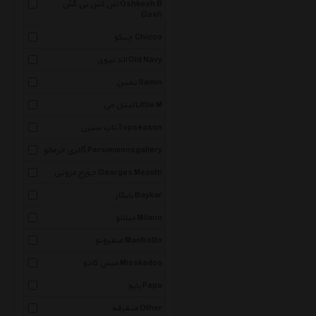
اش کش بی گش Oshkosh B
Gosh
چیکو Chicco
الد نیوی Old Navy
ثمین Samin
لیتل می Little M
تاپ سیزن Topseason
گالری خرمالو Persimmonsgallery
جورج مزوتی Georges Mezotti
بایکار Baykar
میلانو Milano
منفروتو Manfrotto
میس کادو Misskadoo
پاپو Papo
متفرقه Other