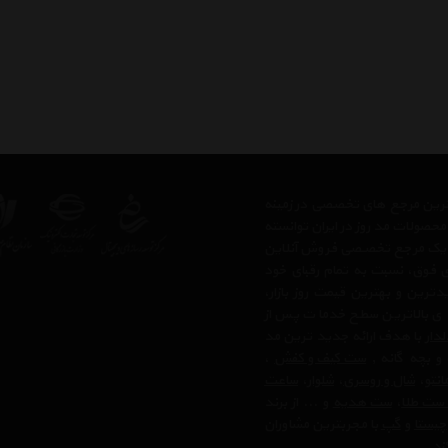
رگترین مرجع های تخصصی در زمینه
حصولات مد روز در ایران توانسته
 ، یک مرجع تخصصی فروش آنلاین
های فوق، نسبت به تمام رقبای خود
رین و بهترین قیمت روز بازار،
 ی بالاترین سطح خدمات پس از
لدار
با هدف ارائه جدید ترین مد
 و بچه گانه ,
ست کیف و کفش
،
انتو
،
شال و روسری
،
شلوار
،
ساعت
 ست طلا
،
ست هدیه
و ... از برند
چیستا
و
گپ
با مجربترین مشاوران
ند.