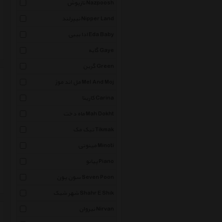
نازپوش Nazpoosh
نیپرلند Nipper Land
ادا بیبی Eda Baby
گایه Gaye
گرین Green
مل اند موژ Mel And Moj
کارینا Carina
ماه دخت Mah Dokht
تیک مک Tikmak
مینوتی Minoti
پیانو Piano
سون پون Seven Poon
شهر شیک Shahr E Shik
نیروان Nirvan