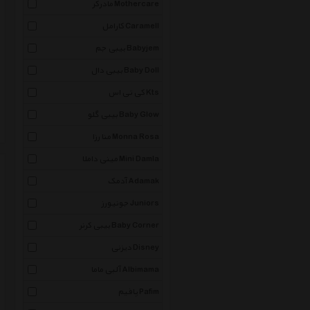
مادرکر Mothercare
کارامل Caramell
بیبی جم Babyjem
بیبی دال Baby Doll
کی تی اس Kts
بیبی گلو Baby Glow
منا رزا Monna Rosa
مینی داملا Mini Damla
آدمک Adamak
جونیورز Juniors
بیبی کرنر Baby Corner
دیزنی Disney
آلبی ماما Albimama
پافیم Pafim