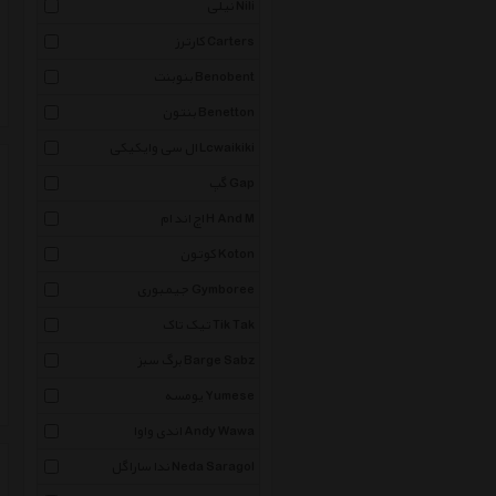
نیلی Nili
کارترز Carters
بنوبنت Benobent
بنتون Benetton
ال سی وایکیکی Lcwaikiki
گپ Gap
اچ اند ام H And M
کوتون Koton
جیمبوری Gymboree
تیک تاک Tik Tak
برگ سبز Barge Sabz
یومسه Yumese
اندی واوا Andy Wawa
ندا ساراگل Neda Saragol