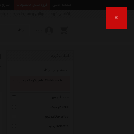
صفحه اصلی
گروه بندی محصولات
اخبار و 
راهنمای خرید
قوانین و شرایط خرید
درباره
×
ورود
ل
انتخاب گروه
ب
لباس کودک و نوزاد Children And Baby Clothes
همه گروهها
رانیک Runic
دولوو Davalloo
ببتو Bebetto