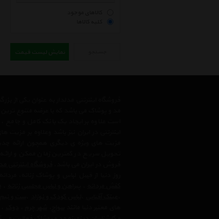
کالاهای موجود
کلیه کالاها
جستجو
نمایش لیست قیمت
فروشگاه اینترنتی مدلدار به عنوان یکی از بز
مد و پوشاک می باشد که با عرضه متنوع ترین م
است علاوه بر ایجاد یک بانک کامل و جامع
اینترنتی در ایران نیز باشد وعلاوه بر مزیت 
مزیت های ویژه ی دیگری همچون ارائه جدیدت
تحویل سریع در کمترین زمان ممکن و ارائه
فروش در ایران می باشد.
فروشگاه اینترنتی مد
روز دنیا از قبیل لباس و پوشاک زنانه، مردانه
کفش مردانه
،
پیراهن و لباس مجلسی زنانه
،‌
م
،
عینک آفتابی
،
لباس کودک و نوزاد
،
ست و نیم
های معتبر دنیا مانند
سواچ
،
شهر چرم
،
دوک
،
و کارشناسان در زمینه مد و پوشاک فعالیت می ک