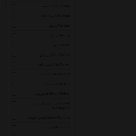
کوانتوم Quantum
فلیک فلاک Flik Flak
ریتم Rhythm
برینگ Bering
کاور Cover
وان واچ One Watch
فلیپ کاور Flip Cover
تیمبرلند Timberland
جت ست Jet Set
الیور وبر Oliver Weber
دنیل ولینگتون Daniel
Wellington
آندره موشه Andre Mouche
کومونو Komono