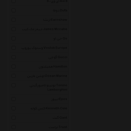
ای وی-8 Avi 8
دوفا Dufa
ارنشا Earnshaw
جیمز مک کیب James Mccabe
جی او Go
وستوک یوروپ Vostok Europe
گوچی Gucci
همیلتون Hamilton
اوشن مارین Ocean Marine
تونینو لامبورگینی Tonino
Lamborghini
ایپوز Epos
کنس کوله Kenneth Cole
گنت Gant
تراست Trust