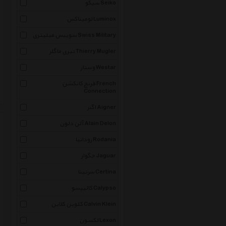
سیکو Seiko
لومیناکس Luminox
سوییس میلیتری Swiss Military
تیری ماگلر Thierry Mugler
وستار Westar
فرنچ کانکشن French
Connection
اگنر Aigner
آلن دلون Alain Delon
رودانیا Rodania
جگوار Jaguar
سرتینا Certina
کالیپسو Calypso
کلوین کلاین Calvin Klein
لکسون Lexon