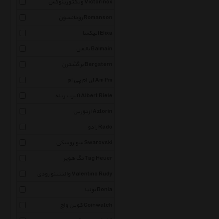
ویکتورینوکس Victorinox
رومانسون Romanson
الیکسا Elixa
بالمن Balmain
برگشترن Bergstern
ای ام پی ام Am Pm
آلبرت ریله Albert Riele
ازتورین Aztorin
رادو Rado
سواروسکی Swarovski
تگ هویر Tag Heuer
والنتینو رودی Valentino Rudy
بونیا Bonia
کوین واچ Coinwatch