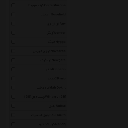
کرته مورینا Corte Murrina
رزفیلد Rosefield
ای ان وی Anv
ونگر Wenger
هیگه Hygge
نیوی فورس Naviforce
نیوگیت Newgate
آشتن Ochstin
کیمیو Kimio
ماه دخت Mah Dokht
ویلیام ال 1985 William L 1985
بلبل Bulbul
پاول اسمیت Paul Smith
کیو اند کیو Qandq