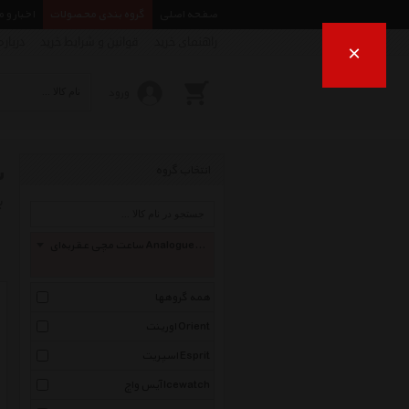
صفحه اصلی
گروه بندی محصولات
اخبار و 
راهنمای خرید
قوانین و شرایط خرید
درباره
×
ورود
س
انتخاب گروه
ب
ساعت مچی عقربه‌ای Analogue Watch
همه گروهها
اورینت Orient
اسپریت Esprit
آیس واچ Icewatch