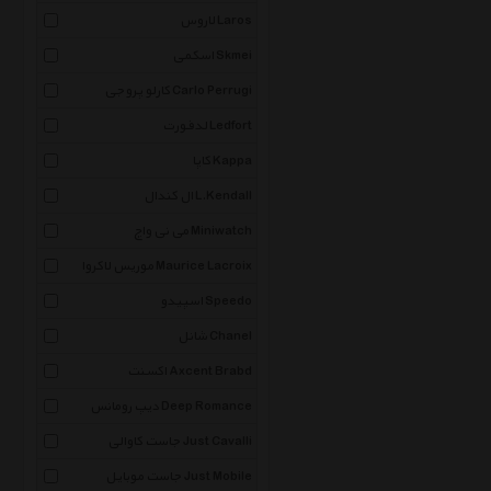
لاروس Laros
اسکمی Skmei
کارلو پروجی Carlo Perrugi
لدفورت Ledfort
کاپا Kappa
ال کندال L.Kendall
می نی واچ Miniwatch
موریس لاکروا Maurice Lacroix
اسپیدو Speedo
شانل Chanel
اکسنت Axcent Brabd
دیپ رومانس Deep Romance
جاست کاوالی Just Cavalli
جاست موبایل Just Mobile