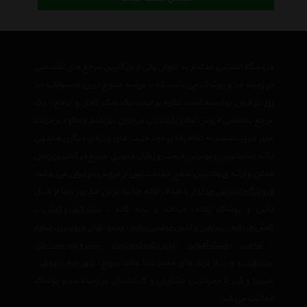
فروشگاه اینترنتی مدلدار به عنوان یکی از بزرگترین مرجع های تخصصی
در زمینه مد و پوشاک می باشد که با عرضه متنوع ترین محصولات مد
روز در ایران توانسته است علاوه بر ایجاد یک بانک کامل و جامع ، یک
مرجع تخصصی فروش آنلاین اینترنتی در ایران نیز باشد وعلاوه بر مزیت
های فوق، نسبت به تمام رقبای خود مزیت های ویژه ی دیگری همچون
ارائه جدیدترین و بهترین قیمت روز بازار، تحویل سریع در کمترین زمان
ممکن و ارائه ی بالاترین سطح خدمات پس از فروش در ایران می باشد.
فروشگاه اینترنتی مدلدار
با هدف ارائه جدید ترین مد روز دنیا از قبیل
لباس و پوشاک زنانه، مردانه و بچه گانه ,
ست کیف و کفش
،
کفش مردانه
،
پیراهن و لباس مجلسی زنانه
،‌
مانتو
،
شال و روسری
،
شلوار
،
ساعت
،
عینک آفتابی
،
لباس کودک و نوزاد
،
ست و نیم ست طلا
،
ست هدیه
و ... از برند های معتبر دنیا مانند
سواچ
،
شهر چرم
،
دوک
،
چیستا
و
گپ
با مجربترین مشاوران و کارشناسان در زمینه مد و پوشاک
فعالیت می کند.