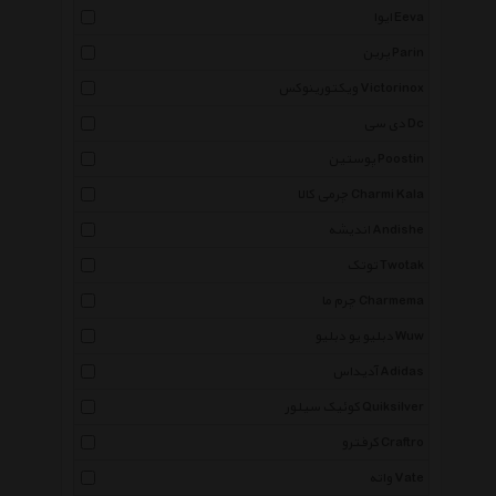
ایوا Eeva
پرین Parin
ویکتورینوکس Victorinox
دی سی Dc
پوستین Poostin
چرمی کالا Charmi Kala
اندیشه Andishe
توتک Twotak
چرم ما Charmema
دبلیو یو دبلیو Wuw
آدیداس Adidas
کوئیک سیلور Quiksilver
کرفترو Craftro
واته Vate