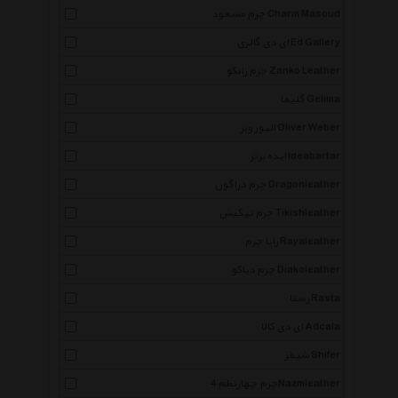
چرم مسعود Charm Masoud
ای دی گالری Ed Gallery
چرم زانکو Zanko Leather
گلیما Gelima
الیور وبر Oliver Weber
ایده برتر Ideabartar
چرم دراگون Dragonleather
چرم تیکیش Tikishleather
رایا چرم Rayaleather
چرم دیاکو Diakoleather
رستا Rasta
ای دی کالا Adcala
شیفر Shifer
چرم چهارنظم 4Nazmleather