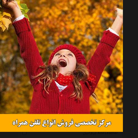
کهن چرم Kohan Charm
ستاک Setak
گارد Guard
پارینه Parine
مثالین Mesaleen
نیشتمان Nishteman
دوک Duk
پلیس Police
چیستا Chistaa
وستای Vestai
مارال چرم Maral Leather
سی پرشیا Cpersia
آنست Honest
چرم آنیل Anil Leather