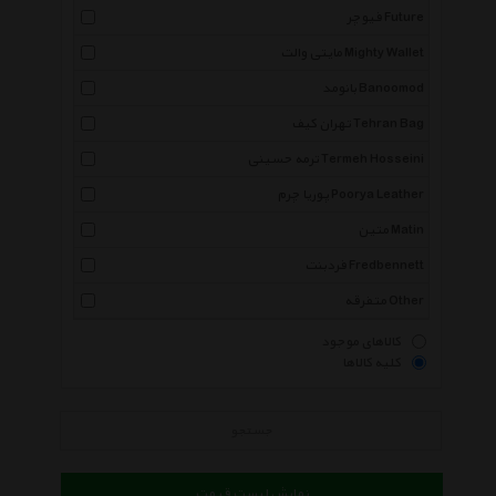
فیوچر Future
مایتی والت Mighty Wallet
بانومد Banoomod
تهران کیف Tehran Bag
ترمه حسینی Termeh Hosseini
پوریا چرم Poorya Leather
متین Matin
فردبنت Fredbennett
متفرقه Other
کالاهای موجود
کلیه کالاها
جستجو
نمایش لیست قیمت