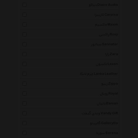
دیاکو Diaco Audio
کارپیزا Carpisa
ماکسیم Maxim
راکسی Roxy
سناتور Sennator
زارا Zara
لکسون Lexon
چرم لانکا Lanka Leather
زیپو Zippo
رویال Royal
بانیان Banian
وندی گیفت Vandy Gift
گالریتو Gallerytto
سورنا Sorena