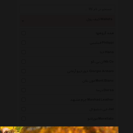
کیف پول Wallets
همه گروهها
فیلیپی Philippi
حنا Hana
ان بی.کو Nb Co
جورجیو آرمانی Giorgio Armani
مون بلان Mont Blanc
درسا Dorsa
چرم مشهد Mashad Leather
جی دبلیو ال Jwl
مورلاتو Morellato
شهر چرم Leather City