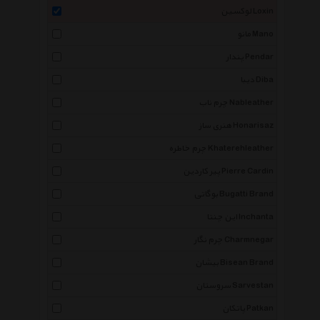
لوکسین Loxin
مانو Mano
پندار Pendar
دیبا Diba
چرم ناب Nableather
هنری ساز Honarisaz
چرم خاطره Khaterehleather
پیر کاردین Pierre Cardin
بوگاتی Bugatti Brand
این چنتا Inchanta
چرم نگار Charmnegar
بیشان Bisean Brand
سروستان Sarvestan
پاتکان Patkan