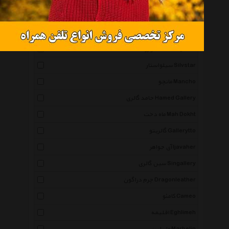
نقش نگار رضوی Naghsh Negar Razavi
نوژین Nozhin
شهر جواهر Shahre Javaher
سنگ و زر Sangozar
سیلواستار Silvstar
مانچو Mancho
حامد گالری Hamed Gallery
ماه دخت Mah Dokht
گالریتو Gallerytto
آی جواهر Ijavaher
سین گالری Singallery
چرم دراگون Dragonleather
کامئو Cameo
اقلیمه Eghlimeh