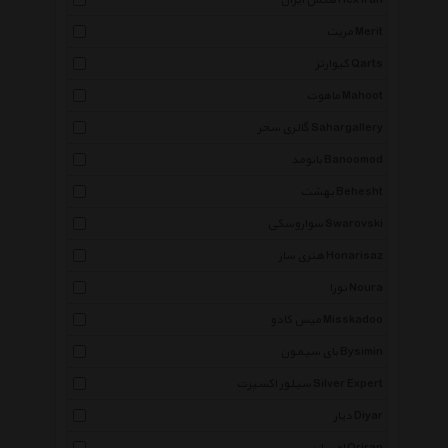
هکس ایران Hex Iran
مریت Merit
کیوارتز Qarts
ماهوت Mahoot
گالری سحر Sahargallery
بانومد Banoomod
بهشت Behesht
سواروسکی Swarovski
هنری ساز Honarisaz
نورا Noura
میس کادو Misskadoo
بای سیمون Bysimin
سیلور اکسپرت Silver Expert
دیار Diyar