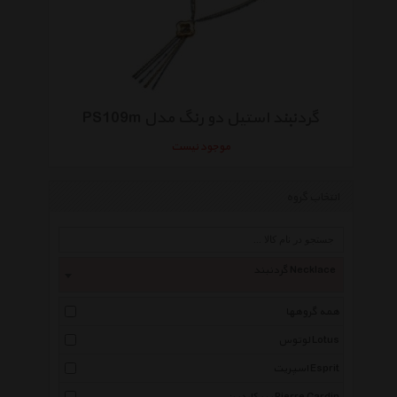
گردنبند استیل دو رنگ مدل PS109m
موجود نیست
انتخاب گروه
گردنبند Necklace
همه گروهها
لوتوس Lotus
اسپریت Esprit