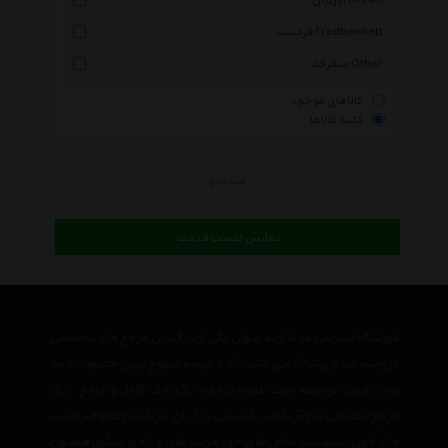
اوریران Oriran
فردبنت Fredbennett
متفرقه Other
کالاهای موجود
کلیه کالاها
جستجو
نمایش لیست قیمت
فروشگاه اینترنتی مدلدار به عنوان یکی از بزرگترین مرجع های تخصصی
در زمینه مد و پوشاک می باشد که با عرضه متنوع ترین محصولات مد
روز در ایران توانسته است علاوه بر ایجاد یک بانک کامل و جامع ، یک
مرجع تخصصی فروش آنلاین اینترنتی در ایران نیز باشد وعلاوه بر مزیت
های فوق، نسبت به تمام رقبای خود مزیت های ویژه ی دیگری همچون