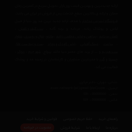
ارائه جدیدترین و بهترین قیمت روز بازار، تحویل سریع در کمترین زمان
ممکن و ارائه ی بالاترین سطح خدمات پس از فروش در ایران می باشد.
فروشگاه اینترنتی مدلدار
با هدف ارائه جدید ترین مد روز دنیا از قبیل
لباس و پوشاک زنانه، مردانه و بچه گانه ,
ست کیف و کفش
،
کفش مردانه
،
پیراهن و لباس مجلسی زنانه
،‌
مانتو
،
شال و روسری
،
شلوار
،
ساعت
،
عینک آفتابی
،
لباس کودک و نوزاد
،
ست و نیم ست طلا
،
ست هدیه
و ... از برند های معتبر دنیا مانند
سواچ
،
شهر چرم
،
دوک
،
چیستا
و
گپ
با مجربترین مشاوران و کارشناسان در زمینه مد و پوشاک
فعالیت می کند.
نشانی : تهران، دفتر مرکزی
ایمیل :
avan.network {at} gmail {dot} com
تلفن :
021 - 00000000
فکس :
021 - 00000000
راهنمای خرید
حفظ حریم خصوصی
قوانین و شرایط خرید
عضویت در خبرنامه
درباره ما
ارتباط با ما
شرایط فروش