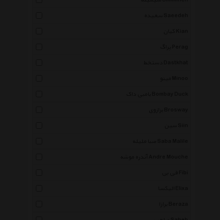
سیمینه Simmineh
سعیده Saeedeh
کیان Kian
پراگ Perag
دستخط Dastkhat
مینو Minoo
بامبی داک Bombay Duck
برازوی Brosway
سین Siin
صبا ملیله Saba Malile
آندره موشه Andre Mouche
فی بی Fibi
الیکسا Elixa
برازا Beraza