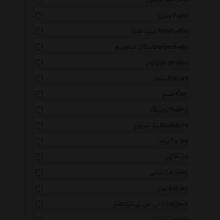
ماربلین Marbelin
وزیری Vaziri
شیک کده Shik Kadeh
بیگای استودیو Bigeyestudio
ارغوان Arghavan
برساد Barsad
اکسار Exar
ژوپینگ Xuping
بلو استون Bluestone
ترنج Toranj
آون Avon
آرامیس Aramis
بهار Bahar1
جی اس بی بیجاکس Jsbbijoux