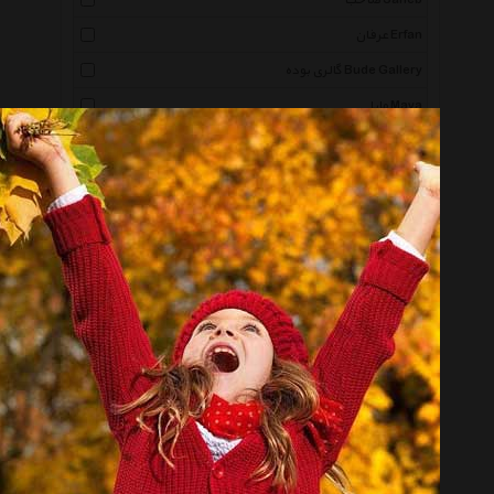
صاحب Saheb
عرفان Erfan
گالری بوده Bude Gallery
مایا Maya
مورلاتو Morellato
گرسوم Gorsum
پوریا چرم Poorya Leather
سیم و گوهر Sim O Gohar
شهر شیک Shahr E Shik
عود Oood
کرته مورینا Corte Murrina
ویولا Viola
کاربه Karebeh
وودسنس Wood Sense