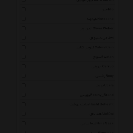
پیر کاردین Pierre Cardin
میو Mio
ناردونه Nardoone
الیور وبر Oliver Weber
جی دبلیو ال Jwl
کلوین کلاین Calvin Klein
سواچ Swatch
چروتی Cerruti
راکسی Roxy
یوسلا Ucela
روزینی Rosiny_Brand
هشت بهشت Hasht Behesht
الف دال Alef Dal
نیما ساعی Nima Saee