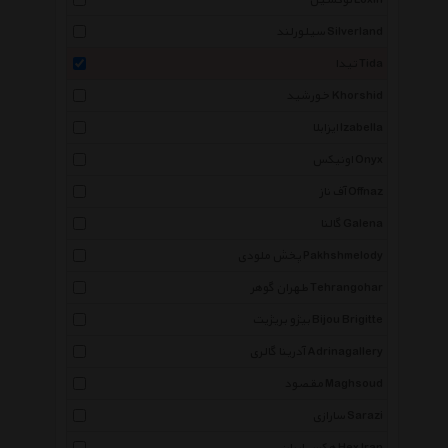
لوکسین Loxin
سیلورلند Silverland
تیدا Tida
خورشید Khorshid
ایزابلا Izabella
اونیکس Onyx
آف ناز Offnaz
گالنا Galena
پخش ملودی Pakhshmelody
طهران گوهر Tehrangohar
بیژو بریژیت Bijou Brigitte
آدرینا گالری Adrinagallery
مقصود Maghsoud
سارازی Sarazi