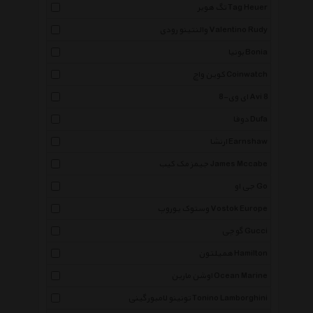
تگ هویر Tag Heuer
والنتینو رودی Valentino Rudy
بونیا Bonia
کوین واچ Coinwatch
ای وی-8 Avi 8
دوفا Dufa
ارنشا Earnshaw
جیمز مک کیب James Mccabe
جی او Go
وستوک یوروپ Vostok Europe
گوچی Gucci
همیلتون Hamilton
اوشن مارین Ocean Marine
تونینو لامبورگینی Tonino Lamborghini