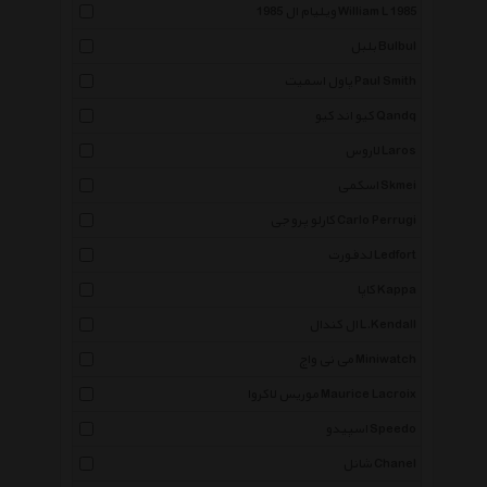
ویلیام ال 1985 William L 1985
بلبل Bulbul
پاول اسمیت Paul Smith
کیو اند کیو Qandq
لاروس Laros
اسکمی Skmei
کارلو پروجی Carlo Perrugi
لدفورت Ledfort
کاپا Kappa
ال کندال L.Kendall
می نی واچ Miniwatch
موریس لاکروا Maurice Lacroix
اسپیدو Speedo
شانل Chanel