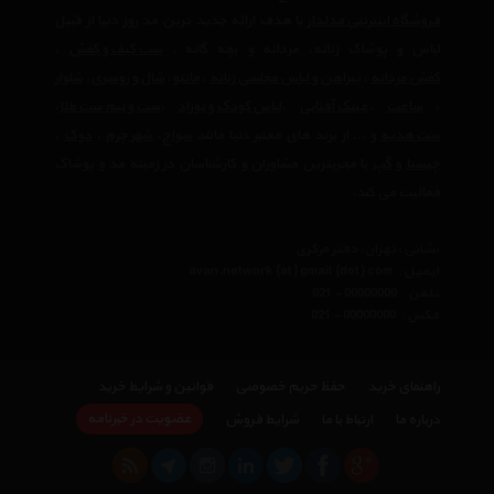
فروشگاه اینترنتی مدلدار
با هدف ارائه جدید ترین مد روز دنیا از قبیل
لباس و پوشاک زنانه، مردانه و بچه گانه ,
ست کیف و کفش
،
کفش مردانه
،
پیراهن و لباس مجلسی زنانه
،‌
مانتو
،
شال و روسری
،
شلوار
،
ساعت
،
عینک آفتابی
،
لباس کودک و نوزاد
،
ست و نیم ست طلا
،
ست هدیه
و ... از برند های معتبر دنیا مانند
سواچ
،
شهر چرم
،
دوک
،
چیستا
و
گپ
با مجربترین مشاوران و کارشناسان در زمینه مد و پوشاک
فعالیت می کند.
نشانی : تهران، دفتر مرکزی
ایمیل :
avan.network {at} gmail {dot} com
تلفن :
021 - 00000000
فکس :
021 - 00000000
راهنمای خرید
حفظ حریم خصوصی
قوانین و شرایط خرید
عضویت در خبرنامه
درباره ما
ارتباط با ما
شرایط فروش
×