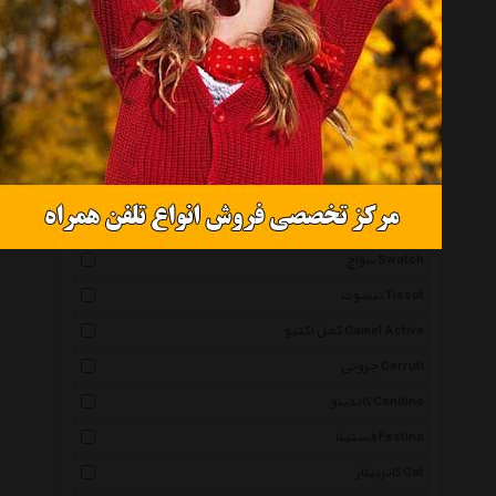
همه گروهها
اورینت Orient
اسپریت Esprit
آیس واچ Icewatch
پوما Puma
کاسیو Casio
سواچ Swatch
تیسوت Tissot
کمل اکتیو Camel Active
چروتی Cerruti
کاندینو Candino
فستینا Festina
کاترپیلار Cat