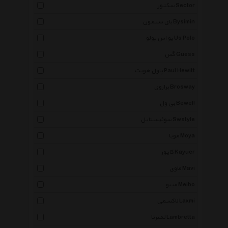
سکتور Sector
بای سیمون Bysimin
یو اس پولو Us Polo
گس Guess
پاول هویت Paul Hewitt
برازوی Brosway
بی ول Bewell
سوئیستایل Swstyle
مویا Moya
کایور Kayuer
ماوی Mavi
میبو Meibo
لاکسمی Laxmi
لمبرتا Lambretta