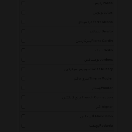
پلیس Police
لوتوس Lotus
فره میلانو Ferre Milano
اسمالتو Smalto
پیر کاردین Pierre Cardin
سیکو Seiko
لومیناکس Luminox
سوییس میلیتری Swiss Military
تیری ماگلر Thierry Mugler
وستار Westar
فرنچ کانکشن French Connection
اگنر Aigner
آلن دلون Alain Delon
رودانیا Rodania