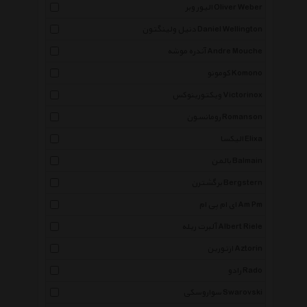
الیور وبر Oliver Weber
دنیل ولینگتون Daniel Wellington
آندره موشه Andre Mouche
کومونو Komono
ویکتورینوکس Victorinox
رومانسون Romanson
الیکسا Elixa
بالمن Balmain
برگشترن Bergstern
ای ام پی ام Am Pm
آلبرت ریله Albert Riele
ازتورین Aztorin
رادو Rado
سواروسکی Swarovski