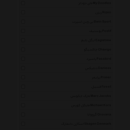
مای دودلز My Doodles
ریزن Rizen
بی وین اسپرت Bwin Sport
پوستیف Postif
ایگل تایم Eagletime
چاکسیگو Chaxigo
پاسبرد Passbird
دنلیکس Danleex
پرایمر Primer
فسیل Fossil
مارک جکوبس Marc Jacobs
مایکل کورس Michael Kors
گرووانا Grovana
اسکاژن دانمارک Skagen Denmark