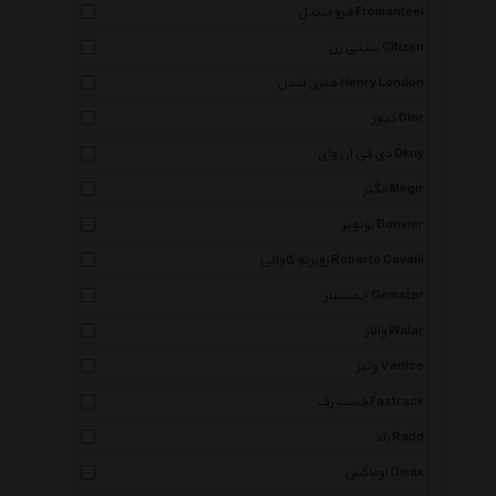
فرومنتیل Fromanteel
سیتی زن Citizen
هنری لندن Henry London
دیور Dior
دی کی ان وای Dkny
مگیر Megir
بونویر Bonvier
روبرتو کاوالی Roberto Cavalli
جمستار Gemstar
والار Walar
ونیز Venice
فست رک Fastrack
راد Radd
اوماکس Omax