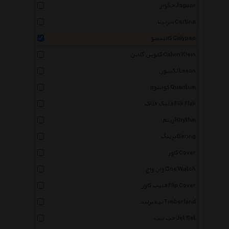
جگوار Jaguar
سرتینا Certina
کالیپسو Calypso
کلوین کلاین Calvin Klein
لکسون Lexon
کوانتوم Quantum
فلیک فلاک Flik Flak
ریتم Rhythm
برینگ Bering
کاور Cover
وان واچ One Watch
فلیپ کاور Flip Cover
تیمبرلند Timberland
جت ست Jet Set