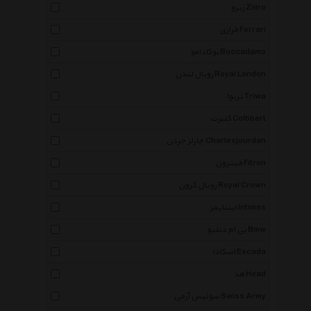
زیرو Ziiiro
فراری Ferrari
بوکادامو Boccadamo
رویال لندن Royal London
تریوا Triwa
کلبرت Colbbert
چارلز جردن Charlesjourdan
فیترون Fitron
رویال کرون Royal Crown
اینتایمز Intimes
بی ام دبلیو Bmw
اسکادا Escada
هد Head
سوئیس آرمی Swiss Army