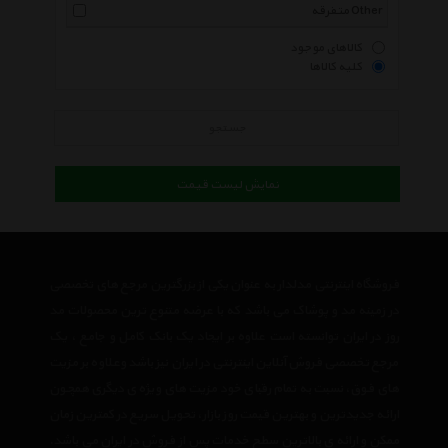
متفرقه Other
کالاهای موجود
کلیه کالاها
جستجو
نمایش لیست قیمت
فروشگاه اینترنتی مدلدار به عنوان یکی از بزرگترین مرجع های تخصصی
در زمینه مد و پوشاک می باشد که با عرضه متنوع ترین محصولات مد
روز در ایران توانسته است علاوه بر ایجاد یک بانک کامل و جامع ، یک
مرجع تخصصی فروش آنلاین اینترنتی در ایران نیز باشد وعلاوه بر مزیت
های فوق، نسبت به تمام رقبای خود مزیت های ویژه ی دیگری همچون
ارائه جدیدترین و بهترین قیمت روز بازار، تحویل سریع در کمترین زمان
ممکن و ارائه ی بالاترین سطح خدمات پس از فروش در ایران می باشد.