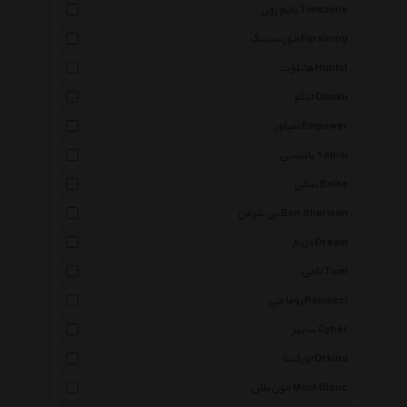
تایم زون Timezone
فورسنینگ Forsining
هابلوت Hublot
اباکو Obaku
امپاور Empower
یابیسی Yabisi
بیکی Beike
بن شرمن Ben Sherman
دریم Dream
تامی Tomi
روماچی Romacci
سایبر Cyber
اورکینا Orkina
مون بلان Mont Blanc