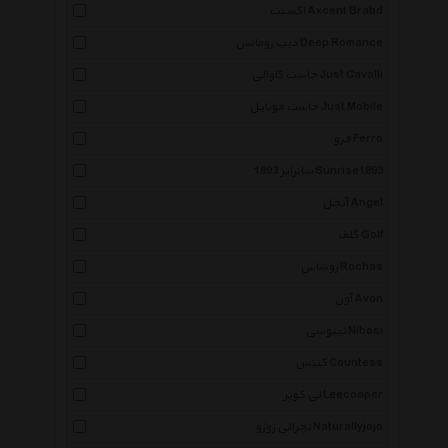
اکسنت Axcent Brabd
دیپ رومانس Deep Romance
جاست کاوالی Just Cavalli
جاست موبایل Just Mobile
فرو Ferro
سانرایز 1893 Sunrise1893
آنجل Angel
گلف Golf
روشاس Rochas
آون Avon
نیبوسی Nibosi
کنتس Countess
لی کوپر Leecooper
نچرالی ژوژو Naturallyjojo