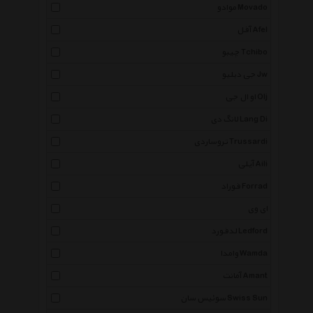
موادو Movado
آفل Afel
چیبو Tchibo
جی دبلیو Jw
او ال جی Olj
لانگ دی Lang Di
تروساردی Trussardi
آیلی Aili
فوراد Forrad
ای وی
لدفورد Ledford
وامدا Wamda
آمانت Amant
سوئیس سان Swiss Sun