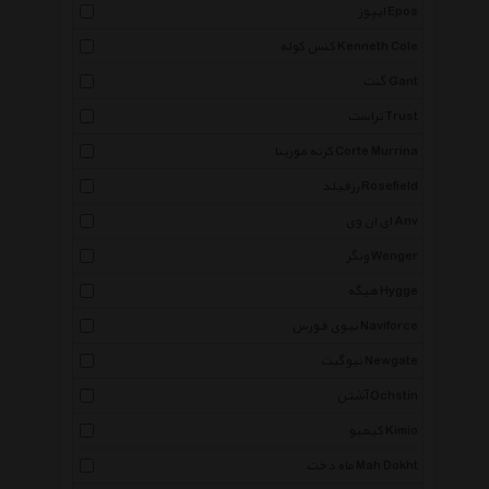
ایپوز Epos
کنس کوله Kenneth Cole
گنت Gant
تراست Trust
کرته مورینا Corte Murrina
رزفیلد Rosefield
ای ان وی Anv
ونگر Wenger
هیگه Hygge
نیوی فورس Naviforce
نیوگیت Newgate
آشتن Ochstin
کیمیو Kimio
ماه دخت Mah Dokht