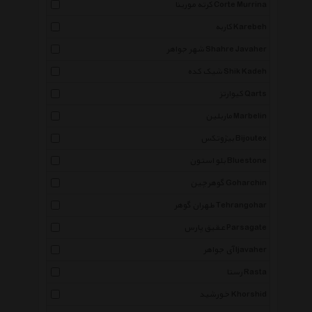
کرته مورینا Corte Murrina
کاربه Karebeh
شهر جواهر Shahre Javaher
شیک کده Shik Kadeh
کیوارتز Qarts
ماربلین Marbelin
بیژوتکس Bijoutex
بلو استون Bluestone
گوهرچین Goharchin
طهران گوهر Tehrangohar
عقیق پارس Parsagate
آی جواهر Ijavaher
رستا Rasta
خورشید Khorshid