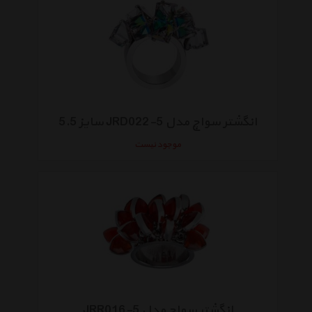
انگشتر سواچ مدل JRD022-5 سایز 5.5
موجود نیست
انگشتر سواچ مدل JRR016-5