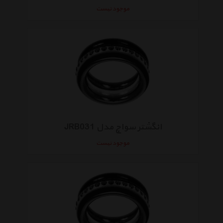
موجود نیست
انگشتر سواچ مدل JRB031
موجود نیست