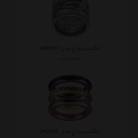
انگشتر سواچ مدل JRM037
موجود نیست
انگشتر سواچ مدل JRD052