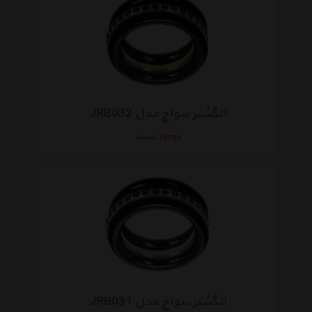
انگشتر سواچ مدل JRB032
موجود نیست
انگشتر سواچ مدل JRB031