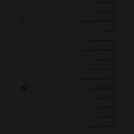
همه گروهها
اسپریت Esprit
پیر کاردین Pierre Cardin
میو Mio
ناردونه Nardoone
الیور وبر Oliver Weber
لوتوس Lotus
جی دبلیو ال Jwl
کلوین کلاین Calvin Klein
سواچ Swatch
راکسی Roxy
یوسلا Ucela
برازا Beraza
سیمینه Simmineh