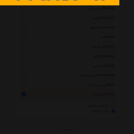
سولیوس Soleus
گارمین Garmin
سانرود Sunroad
هد Head
سونتو Suunto
جاکوم Jakom
اسکمی Skmei
اسمارت لایف Smart Life
بی اس ان ال Bsnl
متفرقه Other
کالاهای موجود
کلیه کالاها
جستجو