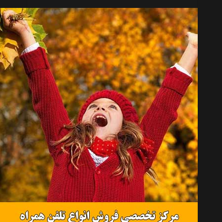
ساعت ورزشی کولالا مدل EX 1.0 Blue
موجود نیست
انتخاب گروه
ساعت تندرستی Healthy Watches
همه گروهها
پلار Polar