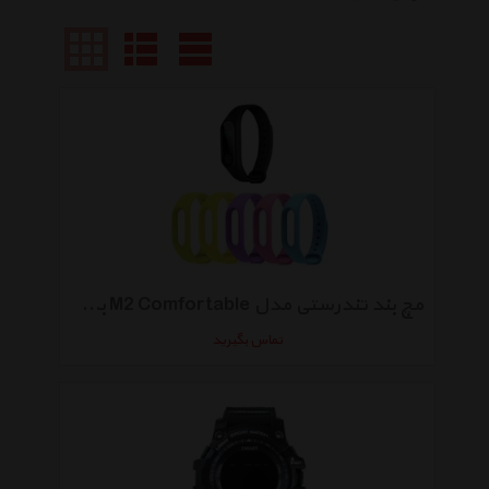
مچ بند تندرستی مدل M2 Comfortable به همراه بند سیلیکونی مدل B-98
تماس بگیرید