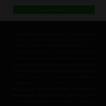
نمایش لیست قیمت
فروشگاه اینترنتی مدلدار به عنوان یکی از بزرگترین مرجع های تخصصی
در زمینه مد و پوشاک می باشد که با عرضه متنوع ترین محصولات مد
روز در ایران توانسته است علاوه بر ایجاد یک بانک کامل و جامع ، یک
مرجع تخصصی فروش آنلاین اینترنتی در ایران نیز باشد وعلاوه بر مزیت
های فوق، نسبت به تمام رقبای خود مزیت های ویژه ی دیگری همچون
ارائه جدیدترین و بهترین قیمت روز بازار، تحویل سریع در کمترین زمان
ممکن و ارائه ی بالاترین سطح خدمات پس از فروش در ایران می باشد.
فروشگاه اینترنتی مدلدار
با هدف ارائه جدید ترین مد روز دنیا از قبیل
لباس و پوشاک زنانه، مردانه و بچه گانه ,
ست کیف و کفش
،
کفش مردانه
،
پیراهن و لباس مجلسی زنانه
،‌
مانتو
،
شال و روسری
،
شلوار
،
ساعت
،
عینک آفتابی
،
لباس کودک و نوزاد
،
ست و نیم ست طلا
،
ست هدیه
و ... از برند های معتبر دنیا مانند
سواچ
،
شهر چرم
،
دوک
،