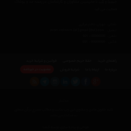
چیستا
و
گپ
با مجربترین مشاوران و کارشناسان در زمینه مد و پوشاک
فعالیت می کند.
نشانی : تهران، دفتر مرکزی
ایمیل :
avan.network {at} gmail {dot} com
تلفن :
021 - 00000000
فکس :
021 - 00000000
راهنمای خرید
حفظ حریم خصوصی
قوانین و شرایط خرید
عضویت در خبرنامه
درباره ما
ارتباط با ما
شرایط فروش
مدلدار
کلیه حقوق مادی و معنوی این وب سایت و مطالب مندرج در آن متعلق
به مدلدار می باشد
طراحی و پیاده سازی توسط کیمیا
×