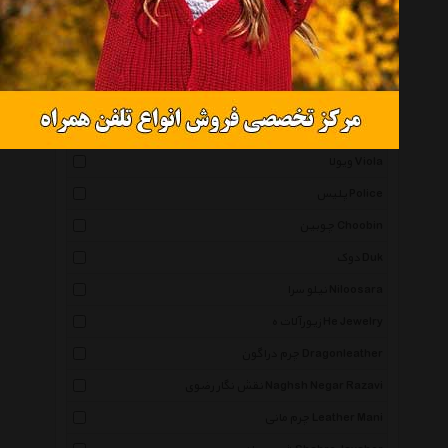
کهن چرم Kohan Charm
حریر Harir
نوژین Nozhin
سواچ Swatch
صوفی Soufi
ویولا Viola
پلیس Police
چوبین Choobin
دوک Duk
نیلو سرا Niloosara
زیورآلات ه He Jewelry
چرم دراگون Dragonleather
نقش نگار رضوی Naghsh Negar Razavi
چرم مانی Leather Mani