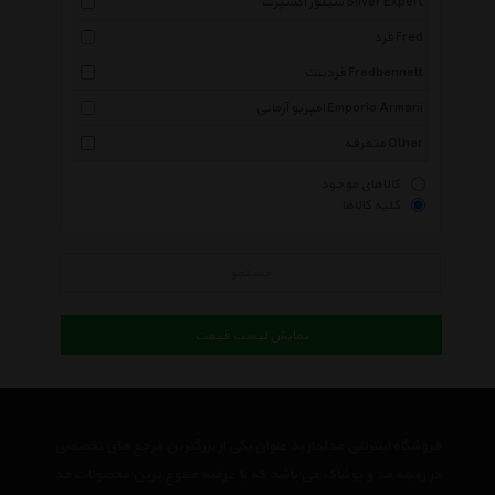
سیلور اکسپرت Silver Expert
فرد Fred
فردبنت Fredbennett
امپریو آرمانی Emporio Armani
متفرقه Other
کالاهای موجود
کلیه کالاها
جستجو
نمایش لیست قیمت
فروشگاه اینترنتی مدلدار به عنوان یکی از بزرگترین مرجع های تخصصی
در زمینه مد و پوشاک می باشد که با عرضه متنوع ترین محصولات مد