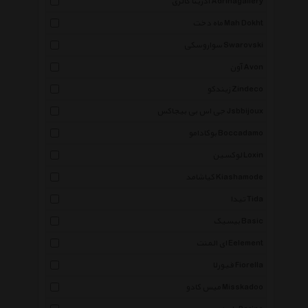
آدرینا گالری Adrinagallery
ماه دخت Mah Dokht
سواروسکی Swarovski
آون Avon
زیندکو Zindeco
جی اس بی بیجاکس Jsbbijoux
بوکادامو Boccadamo
لوکسین Loxin
کیاشامد Kiashamode
تیدا Tida
بیسیک Basic
ای المنت Eelement
فیورلا Fiorella
میس کادو Misskadoo