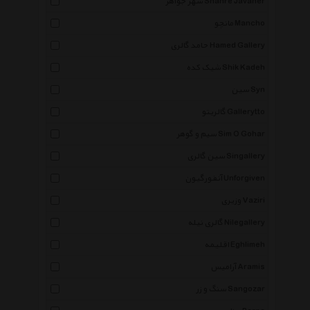
شهر جواهر Shahre Javaher
مانچو Mancho
حامد گالری Hamed Gallery
شیک کده Shik Kadeh
سین Syn
گالریتو Gallerytto
سیم و گوهر Sim O Gohar
سین گالری Singallery
آنفورگیون Unforgiven
وزیری Vaziri
گالری نیله Nilegallery
اقلیمه Eghlimeh
آرامیس Aramis
سنگ و زر Sangozar