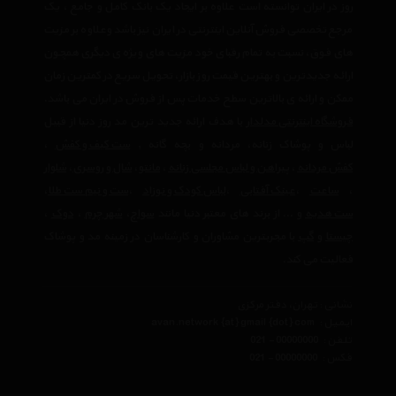
روز در ایران توانسته است علاوه بر ایجاد یک بانک کامل و جامع ، یک
مرجع تخصصی فروش آنلاین اینترنتی در ایران نیز باشد وعلاوه بر مزیت
های فوق، نسبت به تمام رقبای خود مزیت های ویژه ی دیگری همچون
ارائه جدیدترین و بهترین قیمت روز بازار، تحویل سریع در کمترین زمان
ممکن و ارائه ی بالاترین سطح خدمات پس از فروش در ایران می باشد.
فروشگاه اینترنتی مدلدار
با هدف ارائه جدید ترین مد روز دنیا از قبیل
لباس و پوشاک زنانه، مردانه و بچه گانه ,
ست کیف و کفش
،
کفش مردانه
،
پیراهن و لباس مجلسی زنانه
،‌
مانتو
،
شال و روسری
،
شلوار
،
ساعت
،
عینک آفتابی
،
لباس کودک و نوزاد
،
ست و نیم ست طلا
،
ست هدیه
و ... از برند های معتبر دنیا مانند
سواچ
،
شهر چرم
،
دوک
،
چیستا
و
گپ
با مجربترین مشاوران و کارشناسان در زمینه مد و پوشاک
فعالیت می کند.
نشانی : تهران، دفتر مرکزی
ایمیل :
avan.network {at} gmail {dot} com
تلفن :
021 - 00000000
فکس :
021 - 00000000