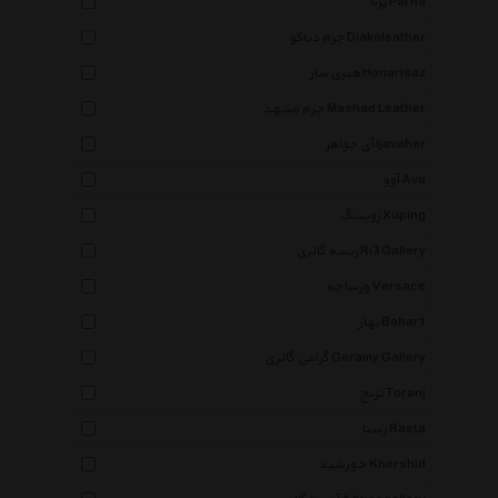
پرنا Parna
چرم دیاکو Diakoleather
هنری ساز Honarisaz
چرم مشهد Mashad Leather
آی جواهر Ijavaher
آوو Avo
ژوپینگ Xuping
ریسه گالری Ri3 Gallery
ورساچه Versace
بهار Bahar1
گرامی گالری Geramy Gallery
ترنج Toranj
رستا Rasta
خورشید Khorshid