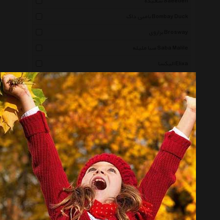
سعیده Saeedeh
بامبی داک Bombay Duck
برازوی Brosway
صبا ملیله Saba Malile
الیکسا Elixa
برازا Beraza
دستخط Dastkhat
صاحب Saheb
عود Oood
مورلاتو Morellato
دنیل ولینگتون Daniel Wellington
پوریا چرم Poorya Leather
گرسوم Gorsum
شهر شیک Shahr E Shik