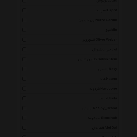
لوتوس Lotus
اسپریت Esprit
پیر کاردین Pierre Cardin
میو Mio
الیور وبر Oliver Weber
جی دبلیو ال Jwl
کلوین کلاین Calvin Klein
راکسی Roxy
هانا Haana
ناردونه Nardoone
یوسلا Ucela
روزینی Rosiny_Brand
سیمینه Simmineh
الف دال Alef Dal