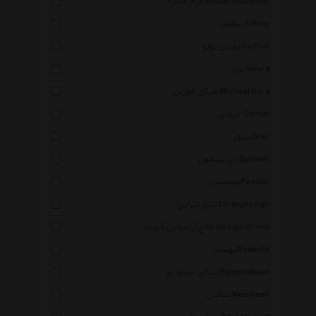
چرم خاطره Khaterehleather
تیفانی Tiffany
یو اس پولو Us Polo
نورا Noura
مایکل کورس Michael Kors
چروتی Cerruti
بریل Breil
بای سیمون Bysimin
پوستین Poostin
ترنج دیزاین Toranjdesign
اچ آر دیزاین گروپ Hr Design Group
بهشت Behesht
بیگای استودیو Bigeyestudio
مثالین Mesaleen