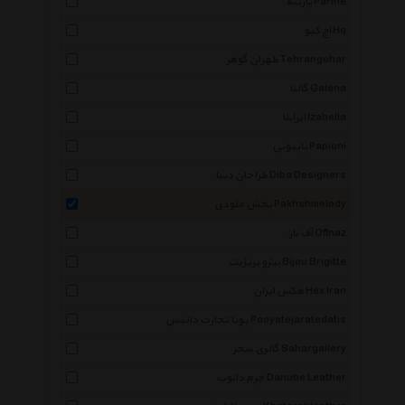
پارینه Parine
اچ کیو Hq
طهران گوهر Tehrangohar
گالنا Galena
ایزابلا Izabella
پاپیونی Papioni
طراحان دیبا Diba Designers
پخش ملودی Pakhshmelody
آف ناز Offnaz
بیژو بریژیت Bijou Brigitte
هکس ایران Hex Iran
پویا تجارت داتیس Pooyatejaratedatis
گالری سحر Sahargallery
چرم دانوب Danube Leather