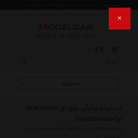
صفحه اصلی
ثبت تیکت
ثبت درخواست قیمت
لیست قیمت
راهنمای خرید
قوانین و شرایط خرید
درباره ما
ارتباط با ما
×
ورود
همه گروهها
دستبند پخش ملودی Bracelets
Pakhshmelody
به فروشگاه اینترنتی
دستبند پخش ملودی
مدلدار
خوش آمدید