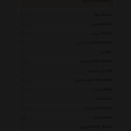
دستبند Bracelets
همه گروهها
لوتوس Lotus
اسپریت Esprit
پیر کاردین Pierre Cardin
میو Mio
الیور وبر Oliver Weber
جی دبلیو ال Jwl
کلوین کلاین Calvin Klein
راکسی Roxy
هانا Haana
ناردونه Nardoone
یوسلا Ucela
روزینی Rosiny_Brand