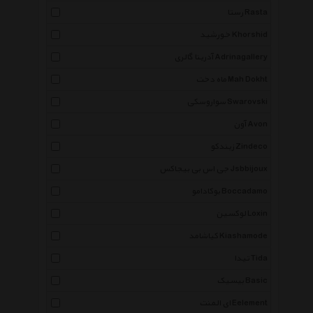
رستا Rasta
خورشید Khorshid
آدرینا گالری Adrinagallery
ماه دخت Mah Dokht
سواروسکی Swarovski
آون Avon
زیندکو Zindeco
جی اس بی بیجاکس Jsbbijoux
بوکادامو Boccadamo
لوکسین Loxin
کیاشامد Kiashamode
تیدا Tida
بیسیک Basic
ای المنت Eelement