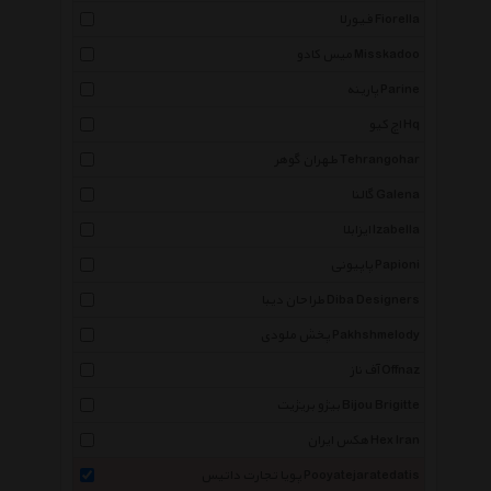
فیورلا Fiorella
میس کادو Misskadoo
پارینه Parine
اچ کیو Hq
طهران گوهر Tehrangohar
گالنا Galena
ایزابلا Izabella
پاپیونی Papioni
طراحان دیبا Diba Designers
پخش ملودی Pakhshmelody
آف ناز Offnaz
بیژو بریژیت Bijou Brigitte
هکس ایران Hex Iran
پویا تجارت داتیس Pooyatejaratedatis