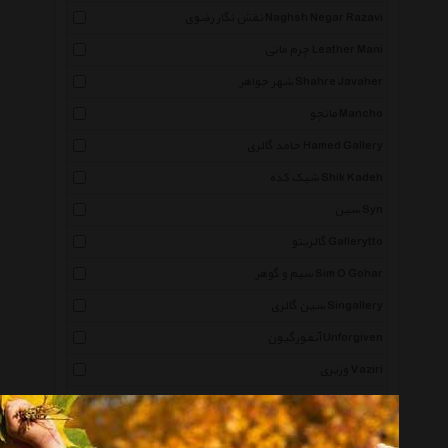
نقش نگار رضوی Naghsh Negar Razavi
چرم مانی Leather Mani
شهر جواهر Shahre Javaher
مانچو Mancho
حامد گالری Hamed Gallery
شیک کده Shik Kadeh
سین Syn
گالریتو Gallerytto
سیم و گوهر Sim O Gohar
سین گالری Singallery
آنفورگیون Unforgiven
وزیری Vaziri
گالری نیله Nilegallery
اقلیمه Eghlimeh