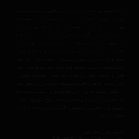
فروشگاه اینترنتی مدلدار به عنوان یکی از بزرگترین مرجع های تخصصی
در زمینه مد و پوشاک می باشد که با عرضه متنوع ترین محصولات مد
روز در ایران توانسته است علاوه بر ایجاد یک بانک کامل و جامع ، یک
مرجع تخصصی فروش آنلاین اینترنتی در ایران نیز باشد وعلاوه بر مزیت
های فوق، نسبت به تمام رقبای خود مزیت های ویژه ی دیگری همچون
ارائه جدیدترین و بهترین قیمت روز بازار، تحویل سریع در کمترین زمان
ممکن و ارائه ی بالاترین سطح خدمات پس از فروش در ایران می باشد.
فروشگاه اینترنتی مدلدار
با هدف ارائه جدید ترین مد روز دنیا از قبیل
لباس و پوشاک زنانه، مردانه و بچه گانه ,
ست کیف و کفش
،
کفش مردانه
،
پیراهن و لباس مجلسی زنانه
،‌
مانتو
،
شال و روسری
،
شلوار
،
ساعت
،
عینک آفتابی
،
لباس کودک و نوزاد
،
ست و نیم ست طلا
،
ست هدیه
و ... از برند های معتبر دنیا مانند
سواچ
،
شهر چرم
،
دوک
،
چیستا
و
گپ
با مجربترین مشاوران و کارشناسان در زمینه مد و پوشاک
فعالیت می کند.
نشانی : تهران، دفتر مرکزی
ایمیل :
avan.network {at} gmail {dot} com