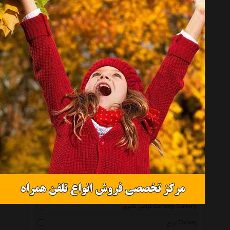
آرامیس Aramis
سنگ و زر Sangozar
پرنا Parna
چرم دیاکو Diakoleather
هنری ساز Honarisaz
چرم مشهد Mashad Leather
آی جواهر Ijavaher
آوو Avo
ژوپینگ Xuping
ریسه گالری Ri3 Gallery
ورساچه Versace
بهار Bahar1
گرامی گالری Geramy Gallery
ترنج Toranj