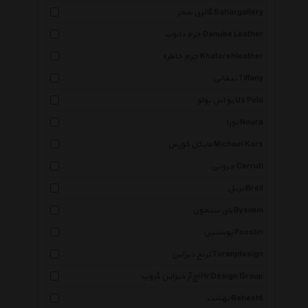
گالری سحر Sahargallery
چرم دانوب Danube Leather
چرم خاطره Khaterehleather
تیفانی Tiffany
یو اس پولو Us Polo
نورا Noura
مایکل کورس Michael Kors
چروتی Cerruti
بریل Breil
بای سیمون Bysimin
پوستین Poostin
ترنج دیزاین Toranjdesign
اچ آر دیزاین گروپ Hr Design Group
بهشت Behesht