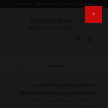
صفحه اصلی
ثبت تیکت
ثبت درخواست قیمت
لیست قیمت
راهنمای خرید
قوانین و شرایط خرید
درباره ما
ارتباط با ما
×
ورود
همه گروهها
دستبند پویا تجارت داتیس
Bracelets Pooyatejaratedatis
به فروشگاه اینترنتی
دستبند پویا تجارت داتیس
مدلدار خوش آمدید