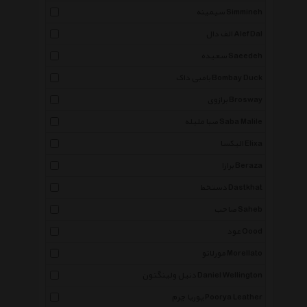
سیمینه Simmineh
الف دال Alef Dal
سعیده Saeedeh
بامبی داک Bombay Duck
برازوی Brosway
صبا ملیله Saba Malile
الیکسا Elixa
برازا Beraza
دستخط Dastkhat
صاحب Saheb
عود Oood
مورلاتو Morellato
دنیل ولینگتون Daniel Wellington
پوریا چرم Poorya Leather