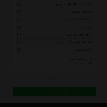
بیگای استودیو Bigeyestudio
مثالین Mesaleen
سیلور اکسپرت Silver Expert
فرد Fred
فردبنت Fredbennett
امپریو آرمانی Emporio Armani
متفرقه Other
کالاهای موجود
کلیه کالاها
جستجو
نمایش لیست قیمت