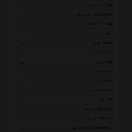
گرسوم Gorsum
شهر شیک Shahr E Shik
کهن چرم Kohan Charm
حریر Harir
نوژین Nozhin
سواچ Swatch
صوفی Soufi
ویولا Viola
پلیس Police
چوبین Choobin
دوک Duk
نیلو سرا Niloosara
زیورآلات ه He Jewelry
چرم دراگون Dragonleather