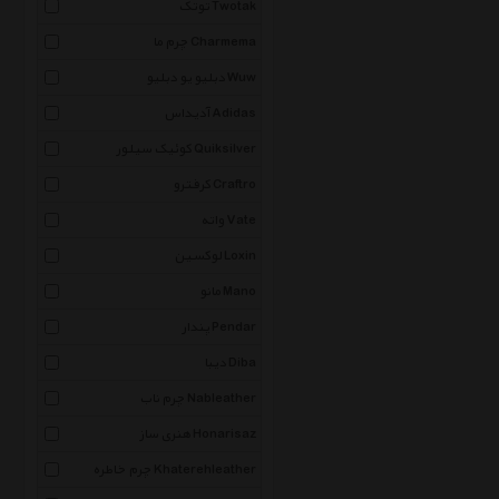
توتک Twotak
چرم ما Charmema
دبلیو یو دبلیو Wuw
آدیداس Adidas
کوئیک سیلور Quiksilver
کرفترو Craftro
واته Vate
لوکسین Loxin
مانو Mano
پندار Pendar
دیبا Diba
چرم ناب Nableather
هنری ساز Honarisaz
چرم خاطره Khaterehleather