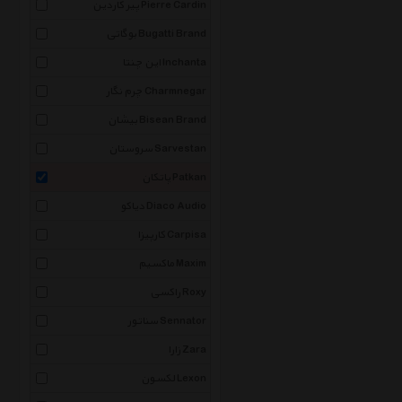
پیر کاردین Pierre Cardin
بوگاتی Bugatti Brand
این چنتا Inchanta
چرم نگار Charmnegar
بیشان Bisean Brand
سروستان Sarvestan
پاتکان Patkan
دیاکو Diaco Audio
کارپیزا Carpisa
ماکسیم Maxim
راکسی Roxy
سناتور Sennator
زارا Zara
لکسون Lexon