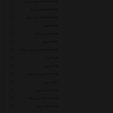
چرم تیکیش Tikishleather
رایا چرم Rayaleather
چرم دیاکو Diakoleather
رستا Rasta
ای دی کالا Adcala
شیفر Shifer
چرم چهارنظم 4Nazmleather
ایوا Eeva
پرین Parin
ویکتورینوکس Victorinox
دی سی Dc
پوستین Poostin
چرمی کالا Charmi Kala
اندیشه Andishe