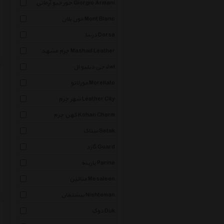
جورجیو آرمانی Giorgio Armani
مون بلان Mont Blanc
درسا Dorsa
چرم مشهد Mashad Leather
جی دبلیو ال Jwl
مورلاتو Morellato
شهر چرم Leather City
کهن چرم Kohan Charm
ستاک Setak
گارد Guard
پارینه Parine
مثالین Mesaleen
نیشتمان Nishteman
دوک Duk