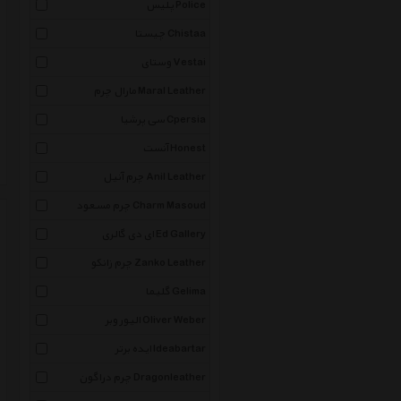
پلیس Police
چیستا Chistaa
وستای Vestai
مارال چرم Maral Leather
سی پرشیا Cpersia
آنست Honest
چرم آنیل Anil Leather
چرم مسعود Charm Masoud
ای دی گالری Ed Gallery
چرم زانکو Zanko Leather
گلیما Gelima
الیور وبر Oliver Weber
ایده برتر Ideabartar
چرم دراگون Dragonleather