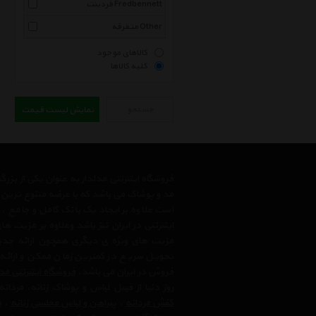
فردبنت Fredbennett
متفرقه Other
کالاهای موجود
کلیه کالاها
جستجو
نمایش لیست قیمت
فروشگاه اینترنتی مدلدار به عنوان یکی از بز
مد و پوشاک می باشد که با عرضه متنوع ترین م
است علاوه بر ایجاد یک بانک کامل و جامع
اینترنتی در ایران نیز باشد وعلاوه بر مزیت 
مزیت های ویژه ی دیگری همچون ارائه جدیدت
تحویل سریع در کمترین زمان ممکن و ارائه
فروش در ایران می باشد.
فروشگاه اینترنتی مد
روز دنیا از قبیل لباس و پوشاک زنانه، مردانه
کفش مردانه
،
پیراهن و لباس مجلسی زنانه
،‌
م