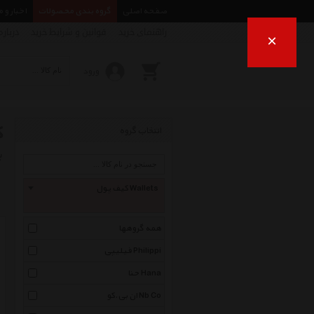
صفحه اصلی
گروه بندی محصولات
اخبار و 
راهنمای خرید
قوانین و شرایط خرید
درباره
×
ورود
ک
انتخاب گروه
ب
کیف پول Wallets
همه گروهها
فیلیپی Philippi
حنا Hana
ان بی.کو Nb Co