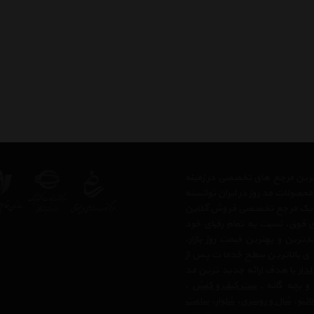
رگترین مرجع های تخصصی در زمینه
حصولات مد روز در ایران توانسته
 ، یک مرجع تخصصی فروش آنلاین
های فوق، نسبت به تمام رقبای خود
رین و بهترین قیمت روز بازار،
 ی بالاترین سطح خدمات پس از
لدار
با هدف ارائه جدید ترین مد
 و بچه گانه ,
ست کیف و کفش
،
انتو
،
شال و روسری
،
شلوار
،
ساعت