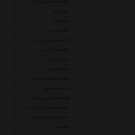
چرم لانکا Lanka Leather
زیپو Zippo
رویال Royal
بانیان Banian
وندی گیفت Vandy Gift
گالریتو Gallerytto
سورنا Sorena
فیوچر Future
مایتی والت Mighty Wallet
بانومد Banoomod
تهران کیف Tehran Bag
ترمه حسینی Termeh Hosseini
پوریا چرم Poorya Leather
متین Matin