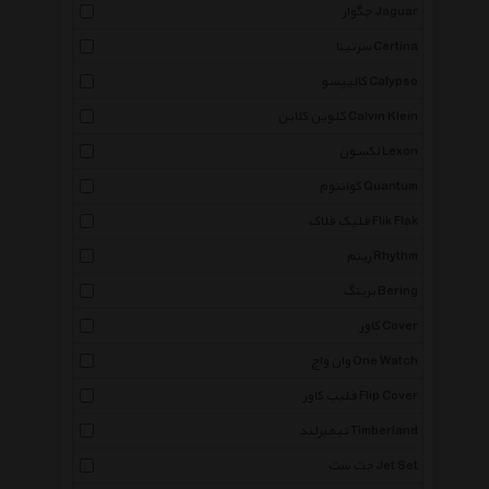
جگوار Jaguar
سرتینا Certina
کالیپسو Calypso
کلوین کلاین Calvin Klein
لکسون Lexon
کوانتوم Quantum
فلیک فلاک Flik Flak
ریتم Rhythm
برینگ Bering
کاور Cover
وان واچ One Watch
فلیپ کاور Flip Cover
تیمبرلند Timberland
جت ست Jet Set