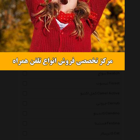
همه گروهها
اورینت Orient
اسپریت Esprit
آیس واچ Icewatch
پوما Puma
کاسیو Casio
سواچ Swatch
تیسوت Tissot
کمل اکتیو Camel Active
چروتی Cerruti
کاندینو Candino
فستینا Festina
کاترپیلار Cat