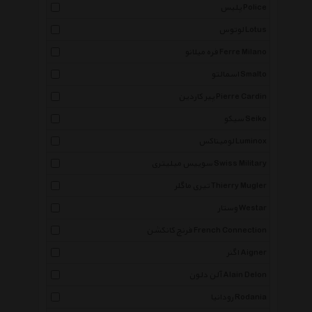
پلیس Police
لوتوس Lotus
فره میلانو Ferre Milano
اسمالتو Smalto
پیر کاردین Pierre Cardin
سیکو Seiko
لومیناکس Luminox
سوییس میلیتری Swiss Military
تیری ماگلر Thierry Mugler
وستار Westar
فرنچ کانکشن French Connection
اگنر Aigner
آلن دلون Alain Delon
رودانیا Rodania