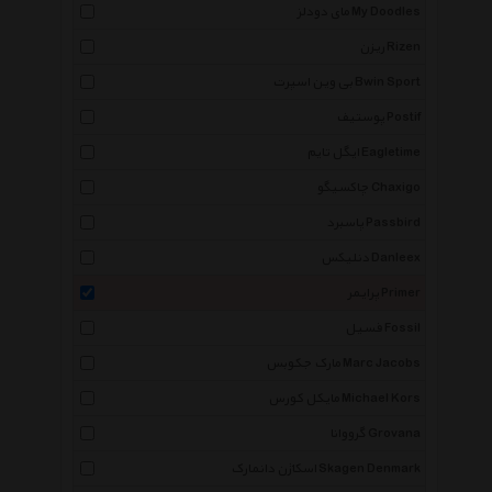
مای دودلز My Doodles
ریزن Rizen
بی وین اسپرت Bwin Sport
پوستیف Postif
ایگل تایم Eagletime
چاکسیگو Chaxigo
پاسبرد Passbird
دنلیکس Danleex
پرایمر Primer
فسیل Fossil
مارک جکوبس Marc Jacobs
مایکل کورس Michael Kors
گرووانا Grovana
اسکاژن دانمارک Skagen Denmark