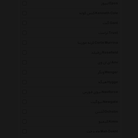
ایپوز Epos
کنس کوله Kenneth Cole
گنت Gant
تراست Trust
کرته مورینا Corte Murrina
رزفیلد Rosefield
ای ان وی Anv
ونگر Wenger
هیگه Hygge
نیوی فورس Naviforce
نیوگیت Newgate
آشتن Ochstin
کیمیو Kimio
ماه دخت Mah Dokht