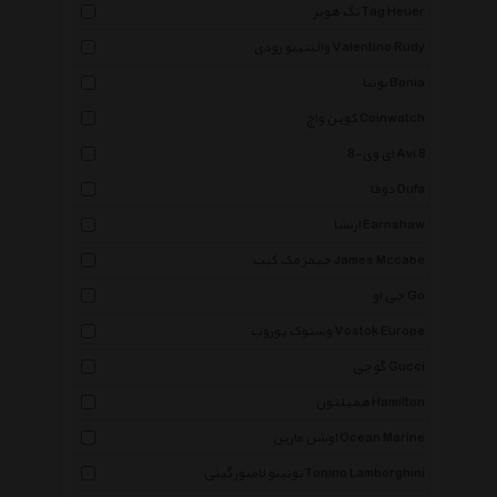
تگ هویر Tag Heuer
والنتینو رودی Valentino Rudy
بونیا Bonia
کوین واچ Coinwatch
ای وی-8 Avi 8
دوفا Dufa
ارنشا Earnshaw
جیمز مک کیب James Mccabe
جی او Go
وستوک یوروپ Vostok Europe
گوچی Gucci
همیلتون Hamilton
اوشن مارین Ocean Marine
تونینو لامبورگینی Tonino Lamborghini