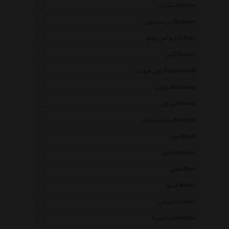
سکتور Sector
بای سیمون Bysimin
یو اس پولو Us Polo
گس Guess
پاول هویت Paul Hewitt
برازوی Brosway
بی ول Bewell
سوئیستایل Swstyle
مویا Moya
کایور Kayuer
ماوی Mavi
میبو Meibo
لاکسمی Laxmi
لمبرتا Lambretta