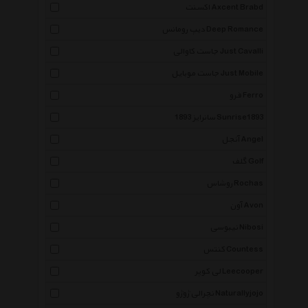
اکسنت Axcent Brabd
دیپ رومانس Deep Romance
جاست کاوالی Just Cavalli
جاست موبایل Just Mobile
فرو Ferro
سانرایز 1893 Sunrise1893
آنجل Angel
گلف Golf
روشاس Rochas
آون Avon
نیبوسی Nibosi
کنتس Countess
لی کوپر Leecooper
نچرالی ژوژو Naturallyjojo