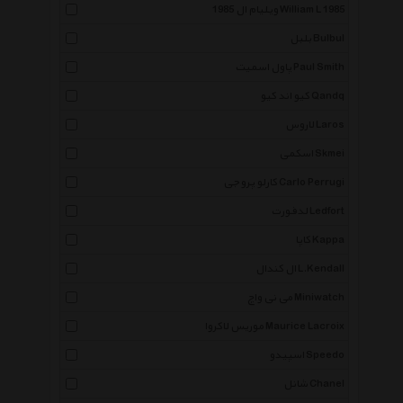
ویلیام ال 1985 William L 1985
بلبل Bulbul
پاول اسمیت Paul Smith
کیو اند کیو Qandq
لاروس Laros
اسکمی Skmei
کارلو پروجی Carlo Perrugi
لدفورت Ledfort
کاپا Kappa
ال کندال L.Kendall
می نی واچ Miniwatch
موریس لاکروا Maurice Lacroix
اسپیدو Speedo
شانل Chanel