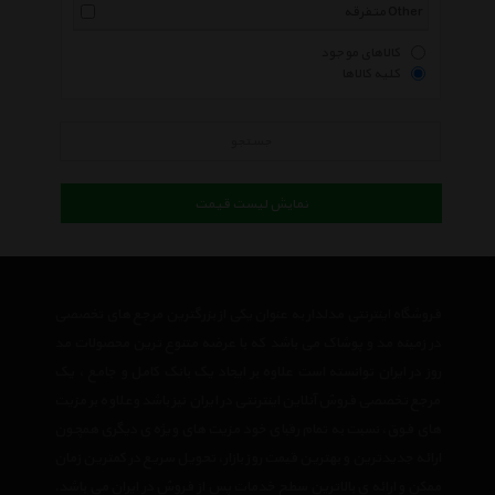
متفرقه Other
کالاهای موجود
کلیه کالاها
جستجو
نمایش لیست قیمت
فروشگاه اینترنتی مدلدار به عنوان یکی از بزرگترین مرجع های تخصصی
در زمینه مد و پوشاک می باشد که با عرضه متنوع ترین محصولات مد
روز در ایران توانسته است علاوه بر ایجاد یک بانک کامل و جامع ، یک
مرجع تخصصی فروش آنلاین اینترنتی در ایران نیز باشد وعلاوه بر مزیت
های فوق، نسبت به تمام رقبای خود مزیت های ویژه ی دیگری همچون
ارائه جدیدترین و بهترین قیمت روز بازار، تحویل سریع در کمترین زمان
ممکن و ارائه ی بالاترین سطح خدمات پس از فروش در ایران می باشد.