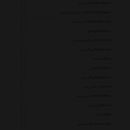
الیور وبر Oliver Weber
دنیل ولینگتون Daniel Wellington
آندره موشه Andre Mouche
کومونو Komono
ویکتورینوکس Victorinox
رومانسون Romanson
الیکسا Elixa
بالمن Balmain
برگشترن Bergstern
ای ام پی ام Am Pm
آلبرت ریله Albert Riele
ازتورین Aztorin
رادو Rado
سواروسکی Swarovski