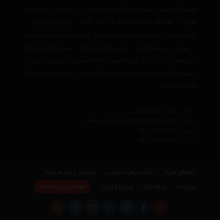
فروشگاه اینترنتی مدلدار
با هدف ارائه جدید ترین مد روز دنیا از قبیل
لباس و پوشاک زنانه، مردانه و بچه گانه ,
ست کیف و کفش
،
کفش مردانه
،
پیراهن و لباس مجلسی زنانه
،‌
مانتو
،
شال و روسری
،
شلوار
،
ساعت
،
عینک آفتابی
،
لباس کودک و نوزاد
،
ست و نیم ست طلا
،
ست هدیه
و ... از برند های معتبر دنیا مانند
سواچ
،
شهر چرم
،
دوک
،
چیستا
و
گپ
با مجربترین مشاوران و کارشناسان در زمینه مد و پوشاک
فعالیت می کند.
نشانی : تهران، دفتر مرکزی
ایمیل :
avan.network {at} gmail {dot} com
تلفن :
021 - 00000000
فکس :
021 - 00000000
راهنمای خرید
حفظ حریم خصوصی
قوانین و شرایط خرید
عضویت در خبرنامه
درباره ما
ارتباط با ما
شرایط فروش
×