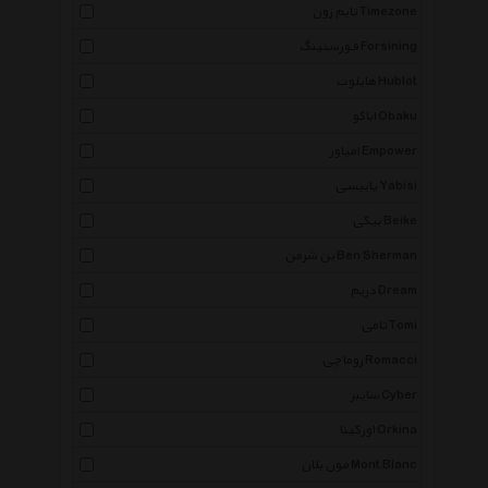
تایم زون Timezone
فورسنینگ Forsining
هابلوت Hublot
اباکو Obaku
امپاور Empower
یابیسی Yabisi
بیکی Beike
بن شرمن Ben Sherman
دریم Dream
تامی Tomi
روماچی Romacci
سایبر Cyber
اورکینا Orkina
مون بلان Mont Blanc