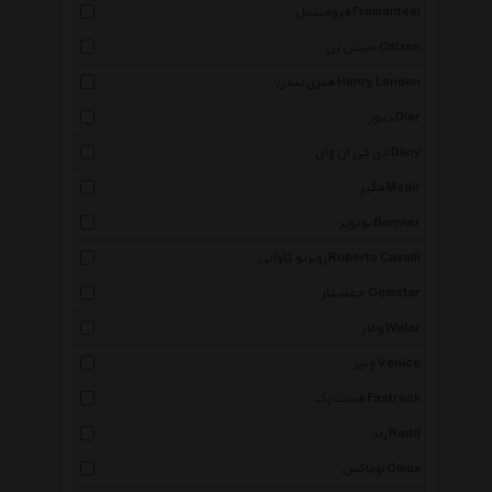
فرومنتیل Fromanteel
سیتی زن Citizen
هنری لندن Henry London
دیور Dior
دی کی ان وای Dkny
مگیر Megir
بونویر Bonvier
روبرتو کاوالی Roberto Cavalli
جمستار Gemstar
والار Walar
ونیز Venice
فست رک Fastrack
راد Radd
اوماکس Omax