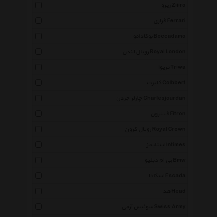
زیرو Ziiiro
فراری Ferrari
بوکادامو Boccadamo
رویال لندن Royal London
تریوا Triwa
کلبرت Colbbert
چارلز جردن Charlesjourdan
فیترون Fitron
رویال کرون Royal Crown
اینتایمز Intimes
بی ام دبلیو Bmw
اسکادا Escada
هد Head
سوئیس آرمی Swiss Army