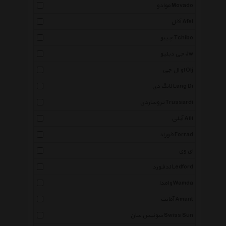
موادو Movado
آفل Afel
چیبو Tchibo
جی دبلیو Jw
او ال جی Olj
لانگ دی Lang Di
تروساردی Trussardi
آیلی Aili
فوراد Forrad
ای وی
لدفورد Ledford
وامدا Wamda
آمانت Amant
سوئیس سان Swiss Sun