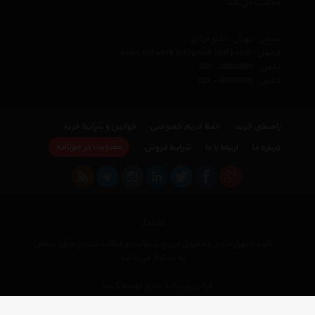
فعالیت می کند.
نشانی : تهران، دفتر مرکزی
ایمیل :
avan.network {at} gmail {dot} com
تلفن :
021 - 00000000
فکس :
021 - 00000000
راهنمای خرید
حفظ حریم خصوصی
قوانین و شرایط خرید
عضویت در خبرنامه
درباره ما
ارتباط با ما
شرایط فروش
مدلدار
کلیه حقوق مادی و معنوی این وب سایت و مطالب مندرج در آن متعلق
به مدلدار می باشد
×
طراحی و پیاده سازی توسط کیمیا