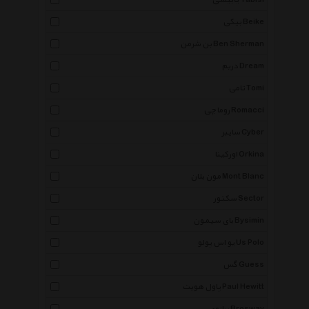
یابیسی Yabisi
بیکی Beike
بن شرمن Ben Sherman
دریم Dream
تامی Tomi
روماچی Romacci
سایبر Cyber
اورکینا Orkina
مون بلان Mont Blanc
سکتور Sector
بای سیمون Bysimin
یو اس پولو Us Polo
گس Guess
پاول هویت Paul Hewitt