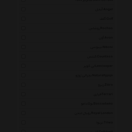
سانرایز 1893 Sunrise1893
آنجل Angel
گلف Golf
روشاس Rochas
آون Avon
نیبوسی Nibosi
کنتس Countess
لی کوپر Leecooper
نچرالی ژوژو Naturallyjojo
زیرو Ziiiro
فراری Ferrari
بوکادامو Boccadamo
رویال لندن Royal London
تریوا Triwa