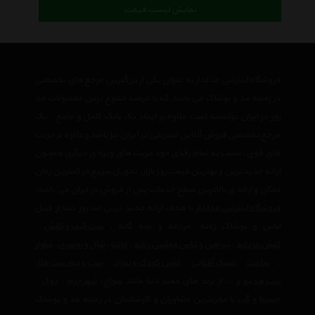
نمایش لیست قیمت
فروشگاه اینترنتی مدلدار به عنوان یکی از بزرگترین مرجع های تخصصی
در زمینه مد و پوشاک می باشد که با عرضه متنوع ترین محصولات مد
روز در ایران توانسته است علاوه بر ایجاد یک بانک کامل و جامع ، یک
مرجع تخصصی فروش آنلاین اینترنتی در ایران نیز باشد وعلاوه بر مزیت
های فوق، نسبت به تمام رقبای خود مزیت های ویژه ی دیگری همچون
ارائه جدیدترین و بهترین قیمت روز بازار، تحویل سریع در کمترین زمان
ممکن و ارائه ی بالاترین سطح خدمات پس از فروش در ایران می باشد.
فروشگاه اینترنتی مدلدار
با هدف ارائه جدید ترین مد روز دنیا از قبیل
لباس و پوشاک زنانه، مردانه و بچه گانه ,
ست کیف و کفش
،
کفش مردانه
،
پیراهن و لباس مجلسی زنانه
،‌
مانتو
،
شال و روسری
،
شلوار
،
ساعت
،
عینک آفتابی
،
لباس کودک و نوزاد
،
ست و نیم ست طلا
،
ست هدیه
و ... از برند های معتبر دنیا مانند
سواچ
،
شهر چرم
،
دوک
،
چیستا
و
گپ
با مجربترین مشاوران و کارشناسان در زمینه مد و پوشاک