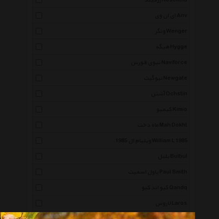
رزفیلد Rosefield
ای ان وی Anv
ونگر Wenger
هیگه Hygge
نیوی فورس Naviforce
نیوگیت Newgate
آشتن Ochstin
کیمیو Kimio
ماه دخت Mah Dokht
ویلیام ال 1985 William L 1985
بلبل Bulbul
پاول اسمیت Paul Smith
کیو اند کیو Qandq
لاروس Laros