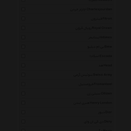
کلبرت Colbbert
چارلز جردن Charlesjourdan
فیترون Fitron
رویال کرون Royal Crown
اینتایمز Intimes
بی ام دبلیو Bmw
اسکادا Escada
هد Head
سوئیس آرمی Swiss Army
فرومنتیل Fromanteel
سیتی زن Citizen
هنری لندن Henry London
دیور Dior
دی کی ان وای Dkny