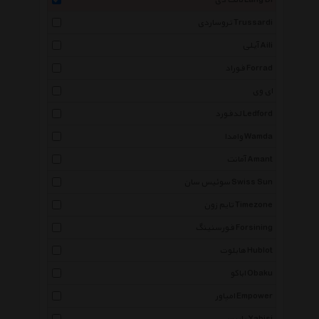
لانگ دی Lang Di
تروساردی Trussardi
آیلی Aili
فوراد Forrad
ای وی
لدفورد Ledford
وامدا Wamda
آمانت Amant
سوئیس سان Swiss Sun
تایم زون Timezone
فورسنینگ Forsining
هابلوت Hublot
اباکو Obaku
امپاور Empower