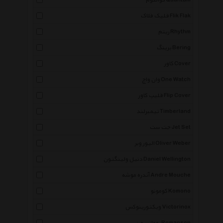
کوانتوم Quantum
فلیک فلاک Flik Flak
ریتم Rhythm
برینگ Bering
کاور Cover
وان واچ One Watch
فلیپ کاور Flip Cover
تیمبرلند Timberland
جت ست Jet Set
الیور وبر Oliver Weber
دنیل ولینگتون Daniel Wellington
آندره موشه Andre Mouche
کومونو Komono
ویکتورینوکس Victorinox