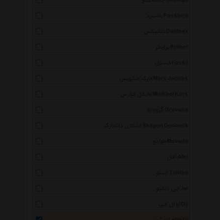
چاکسیگو Chaxigo
پاسبرد Passbird
دنلیکس Danleex
پرایمر Primer
فسیل Fossil
مارک جکوبس Marc Jacobs
مایکل کورس Michael Kors
گرووانا Grovana
اسکاژن دانمارک Skagen Denmark
موادو Movado
آفل Afel
چیبو Tchibo
جی دبلیو Jw
او ال جی Olj