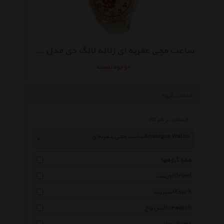
ساعت مچی عقربه ای زنانه لانگ دی مدل LD1147
موجود نیست
انتخاب گروه
ساعت مچی عقربه‌ای Analogue Watch
همه گروهها
اورینت Orient
اسپریت Esprit
آیس واچ Icewatch