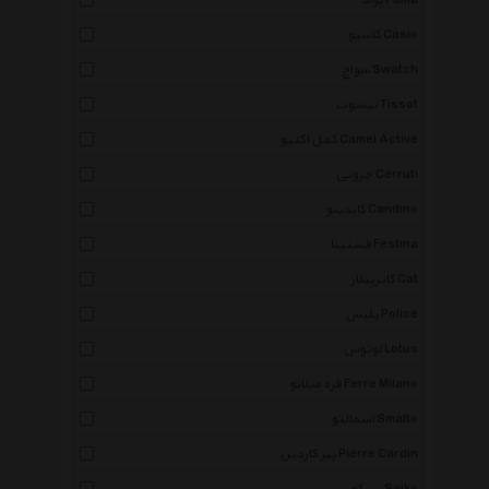
پوما Puma
کاسیو Casio
سواچ Swatch
تیسوت Tissot
کمل اکتیو Camel Active
چروتی Cerruti
کاندینو Candino
فستینا Festina
کاترپیلار Cat
پلیس Police
لوتوس Lotus
فره میلانو Ferre Milano
اسمالتو Smalto
پیر کاردین Pierre Cardin