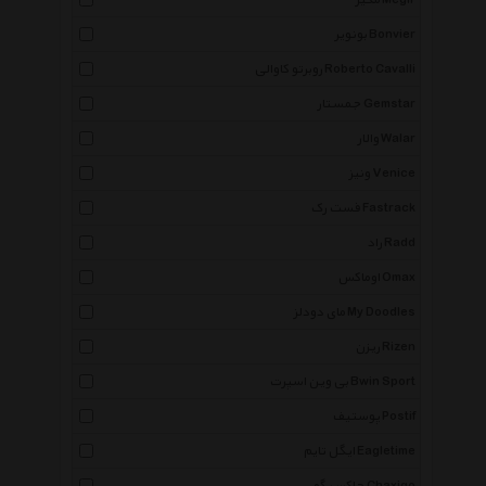
مگیر Megir
بونویر Bonvier
روبرتو کاوالی Roberto Cavalli
جمستار Gemstar
والار Walar
ونیز Venice
فست رک Fastrack
راد Radd
اوماکس Omax
مای دودلز My Doodles
ریزن Rizen
بی وین اسپرت Bwin Sport
پوستیف Postif
ایگل تایم Eagletime