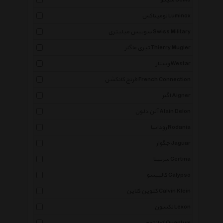
سیکو Seiko
لومیناکس Luminox
سوییس میلیتری Swiss Military
تیری ماگلر Thierry Mugler
وستار Westar
فرنچ کانکشن French Connection
اگنر Aigner
آلن دلون Alain Delon
رودانیا Rodania
جگوار Jaguar
سرتینا Certina
کالیپسو Calypso
کلوین کلاین Calvin Klein
لکسون Lexon