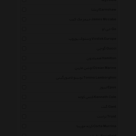
دوفا Dufa
ارنشا Earnshaw
جیمز مک کیب James Mccabe
جی او Go
وستوک یوروپ Vostok Europe
گوچی Gucci
همیلتون Hamilton
اوشن مارین Ocean Marine
تونینو لامبورگینی Tonino Lamborghini
ایپوز Epos
کنس کوله Kenneth Cole
گنت Gant
تراست Trust
کرته مورینا Corte Murrina