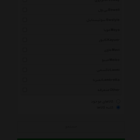
برازوی Brosway
بی ول Bewell
سوئیستایل Swstyle
مویا Moya
کایور Kayuer
ماوی Mavi
میبو Meibo
لاکسمی Laxmi
لمبرتا Lambretta
متفرقه Other
کالاهای موجود
کلیه کالاها
جستجو