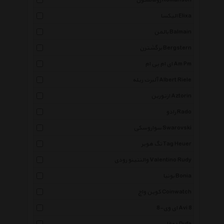
رومانسون Romanson
الیکسا Elixa
بالمن Balmain
برگشترن Bergstern
ای ام پی ام Am Pm
آلبرت ریله Albert Riele
ازتورین Aztorin
رادو Rado
سواروسکی Swarovski
تگ هویر Tag Heuer
والنتینو رودی Valentino Rudy
بونیا Bonia
کوین واچ Coinwatch
ای وی-8 Avi 8