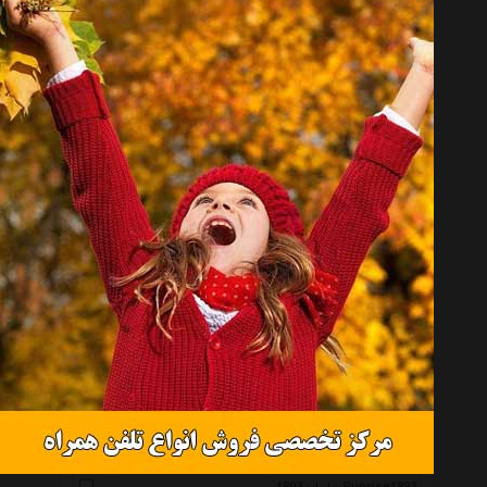
اسکمی Skmei
کارلو پروجی Carlo Perrugi
لدفورت Ledfort
کاپا Kappa
ال کندال L.Kendall
می نی واچ Miniwatch
موریس لاکروا Maurice Lacroix
اسپیدو Speedo
شانل Chanel
اکسنت Axcent Brabd
دیپ رومانس Deep Romance
جاست کاوالی Just Cavalli
جاست موبایل Just Mobile
فرو Ferro