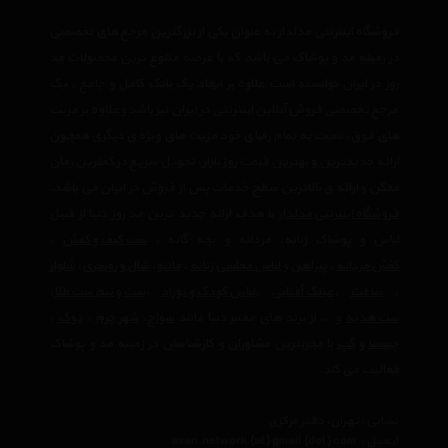
فروشگاه اینترنتی مدلدار به عنوان یکی از بزرگترین مرجع های تخصصی
در زمینه مد و پوشاک می باشد که با عرضه متنوع ترین محصولات مد
روز در ایران توانسته است علاوه بر ایجاد یک بانک کامل و جامع ، یک
مرجع تخصصی فروش آنلاین اینترنتی در ایران نیز باشد وعلاوه بر مزیت
های فوق، نسبت به تمام رقبای خود مزیت های ویژه ی دیگری همچون
ارائه جدیدترین و بهترین قیمت روز بازار، تحویل سریع در کمترین زمان
ممکن و ارائه ی بالاترین سطح خدمات پس از فروش در ایران می باشد.
فروشگاه اینترنتی مدلدار
با هدف ارائه جدید ترین مد روز دنیا از قبیل
لباس و پوشاک زنانه، مردانه و بچه گانه ,
ست کیف و کفش
،
کفش مردانه
،
پیراهن و لباس مجلسی زنانه
،‌
مانتو
،
شال و روسری
،
شلوار
،
ساعت
،
عینک آفتابی
،
لباس کودک و نوزاد
،
ست و نیم ست طلا
،
ست هدیه
و ... از برند های معتبر دنیا مانند
سواچ
،
شهر چرم
،
دوک
،
چیستا
و
گپ
با مجربترین مشاوران و کارشناسان در زمینه مد و پوشاک
فعالیت می کند.
نشانی : تهران، دفتر مرکزی
ایمیل :
avan.network {at} gmail {dot} com