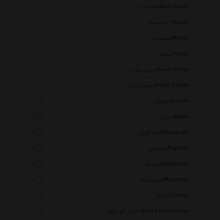
ماه دخت Mah Dokht
تیک مک Tikmak
مینوتی Minoti
پیانو Piano
سون پون Seven Poon
شهر شیک Shahr E Shik
نیروان Nirvan
متین Matin
به آوران Behavaran
پاپیونی Papioni
ببلینا Bebelinna
مای شیلد Myshield
کندی Candy
خرس کوچولو Khers Kochooloo