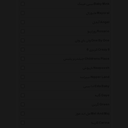
بیبی مینک Baby Mink
مایورال Mayoral
آنجل Angel
روزاریو Rosario
وان بای وان One By One
کریزی 8 Crazy 8
چیلدرنز پلیس Childrens Place
نازپوش Nazpoosh
نیپرلند Nipper Land
ادا بیبی Eda Baby
گایه Gaye
گرین Green
مل اند موژ Mel And Moj
کارینا Carina