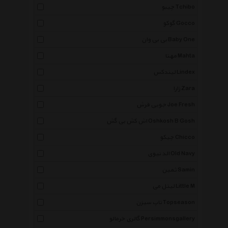
چیبو Tchibo
گوکو Gocco
بی بی وان Baby One
مهتا Mahta
لیندکس Lindex
زارا Zara
جویی فرش Joe Fresh
اش کش بی گش Oshkosh B Gosh
چیکو Chicco
الد نیوی Old Navy
ثمین Samin
لیتل می Little M
تاپ سیزن Topseason
گالری خرمالو Persimmonsgallery