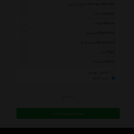
جورج مزوتی Georges Mezotti
بایکار Baykar
میلانو Milano
منفروتو Manfrotto
میس کادو Misskadoo
پاپو Papo
متفرقه Other
کالاهای موجود
کلیه کالاها
جستجو
نمایش لیست قیمت