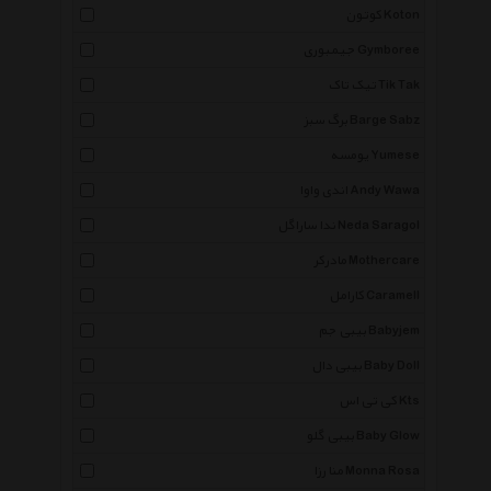
کوتون Koton
جیمبوری Gymboree
تیک تاک Tik Tak
برگ سبز Barge Sabz
یومسه Yumese
اندی واوا Andy Wawa
ندا ساراگل Neda Saragol
مادرکر Mothercare
کارامل Caramell
بیبی جم Babyjem
بیبی دال Baby Doll
کی تی اس Kts
بیبی گلو Baby Glow
منا رزا Monna Rosa