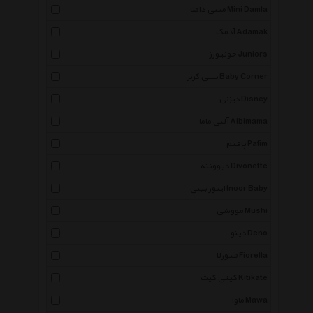
مینی داملا Mini Damla
آدمک Adamak
جونیورز Juniors
بیبی کرنر Baby Corner
دیزنی Disney
آلبی ماما Albimama
پافیم Pafim
دیوونته Divonette
اینور بیبی Inoor Baby
مووشی Mushi
دینو Deno
فیورلا Fiorella
کیتی کیت Kitikate
ماوا Mawa