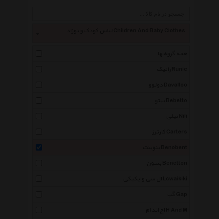
لباس کودک و نوزاد Children And Baby Clothes
همه گروهها
رانیک Runic
دولوو Davalloo
ببتو Bebetto
نیلی Nili
کارترز Carters
بنوبنت Benobent
بنتون Benetton
ال سی وایکیکی Lcwaikiki
گپ Gap
اچ اند ام H And M