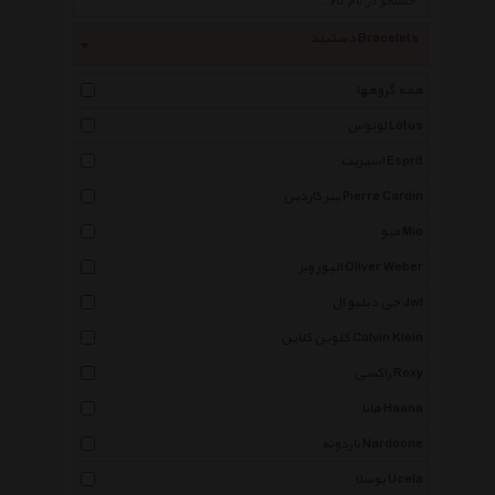
دستبند Bracelets
همه گروهها
لوتوس Lotus
اسپریت Esprit
پیر کاردین Pierre Cardin
میو Mio
الیور وبر Oliver Weber
جی دبلیو ال Jwl
کلوین کلاین Calvin Klein
راکسی Roxy
هانا Haana
ناردونه Nardoone
یوسلا Ucela