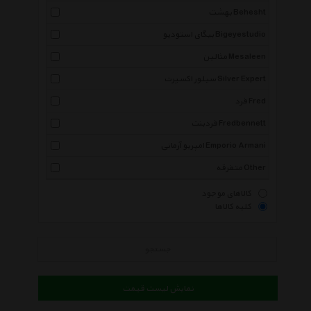
بهشت Behesht
بیگای استودیو Bigeyestudio
مثالین Mesaleen
سیلور اکسپرت Silver Expert
فرد Fred
فردبنت Fredbennett
امپریو آرمانی Emporio Armani
متفرقه Other
کالاهای موجود
کلیه کالاها
جستجو
نمایش لیست قیمت