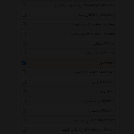
پویا تجارت داتیس Pooyatejaratedatis
گالری سحر Sahargallery
چرم دانوب Danube Leather
چرم خاطره Khaterehleather
تیفانی Tiffany
یو اس پولو Us Polo
نورا Noura
مایکل کورس Michael Kors
چروتی Cerruti
بریل Breil
بای سیمون Bysimin
پوستین Poostin
ترنج دیزاین Toranjdesign
اچ آر دیزاین گروپ Hr Design Group