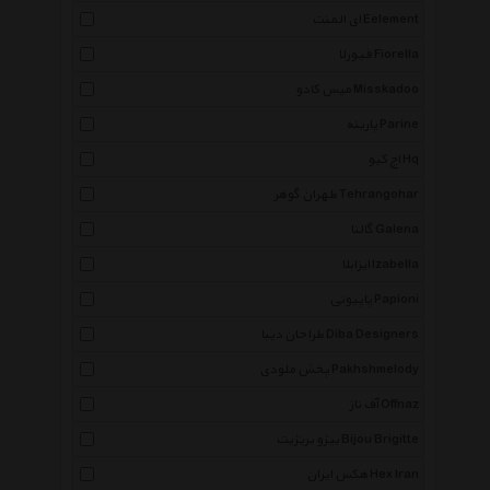
ای المنت Eelement
فیورلا Fiorella
میس کادو Misskadoo
پارینه Parine
اچ کیو Hq
طهران گوهر Tehrangohar
گالنا Galena
ایزابلا Izabella
پاپیونی Papioni
طراحان دیبا Diba Designers
پخش ملودی Pakhshmelody
آف ناز Offnaz
بیژو بریژیت Bijou Brigitte
هکس ایران Hex Iran