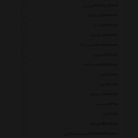
روزینی Rosiny_Brand
سیمینه Simmineh
الف دال Alef Dal
سعیده Saeedeh
بامبی داک Bombay Duck
برازوی Brosway
صبا ملیله Saba Malile
الیکسا Elixa
برازا Beraza
دستخط Dastkhat
صاحب Saheb
عود Oood
مورلاتو Morellato
دنیل ولینگتون Daniel Wellington