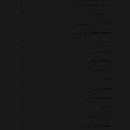
پوریا چرم Poorya Leather
گرسوم Gorsum
شهر شیک Shahr E Shik
کهن چرم Kohan Charm
حریر Harir
نوژین Nozhin
سواچ Swatch
صوفی Soufi
ویولا Viola
پلیس Police
چوبین Choobin
دوک Duk
نیلو سرا Niloosara
زیورآلات ه He Jewelry