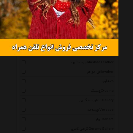
اقلیمه Eghlimeh
آرامیس Aramis
سنگ و زر Sangozar
پرنا Parna
چرم دیاکو Diakoleather
هنری ساز Honarisaz
چرم مشهد Mashad Leather
آی جواهر Ijavaher
آوو Avo
ژوپینگ Xuping
ریسه گالری Ri3 Gallery
ورساچه Versace
بهار Bahar1
گرامی گالری Geramy Gallery