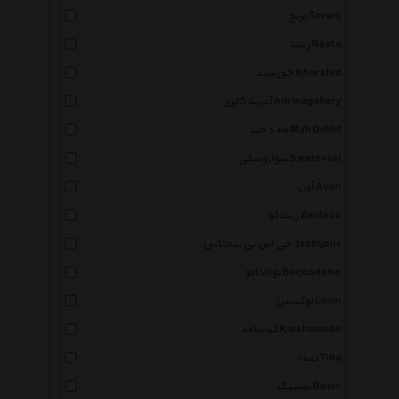
ترنج Toranj
رستا Rasta
خورشید Khorshid
آدرینا گالری Adrinagallery
ماه دخت Mah Dokht
سواروسکی Swarovski
آون Avon
زیندکو Zindeco
جی اس بی بیجاکس Jsbbijoux
بوکادامو Boccadamo
لوکسین Loxin
کیاشامد Kiashamode
تیدا Tida
بیسیک Basic