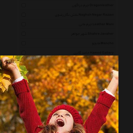
چرم دراگون Dragonleather
نقش نگار رضوی Naghsh Negar Razavi
چرم مانی Leather Mani
شهر جواهر Shahre Javaher
مانچو Mancho
حامد گالری Hamed Gallery
شیک کده Shik Kadeh
سین Syn
گالریتو Gallerytto
سیم و گوهر Sim O Gohar
سین گالری Singallery
آنفورگیون Unforgiven
وزیری Vaziri
گالری نیله Nilegallery