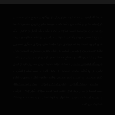
فروشگاه اینترنتی مدلدار به عنوان یکی از بزرگترین مرجع های تخصصی
در زمینه مد و پوشاک می باشد که با عرضه متنوع ترین محصولات مد
روز در ایران توانسته است علاوه بر ایجاد یک بانک کامل و جامع ، یک
مرجع تخصصی فروش آنلاین اینترنتی در ایران نیز باشد وعلاوه بر مزیت
های فوق، نسبت به تمام رقبای خود مزیت های ویژه ی دیگری همچون
ارائه جدیدترین و بهترین قیمت روز بازار، تحویل سریع در کمترین زمان
ممکن و ارائه ی بالاترین سطح خدمات پس از فروش در ایران می باشد.
فروشگاه اینترنتی مدلدار
با هدف ارائه جدید ترین مد روز دنیا از قبیل
لباس و پوشاک زنانه، مردانه و بچه گانه ,
ست کیف و کفش
،
کفش مردانه
،
پیراهن و لباس مجلسی زنانه
،‌
مانتو
،
شال و روسری
،
شلوار
،
ساعت
،
عینک آفتابی
،
لباس کودک و نوزاد
،
ست و نیم ست طلا
،
ست هدیه
و ... از برند های معتبر دنیا مانند
سواچ
،
شهر چرم
،
دوک
،
چیستا
و
گپ
با مجربترین مشاوران و کارشناسان در زمینه مد و پوشاک
فعالیت می کند.