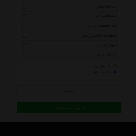
بایکار Baykar
میلانو Milano
منفروتو Manfrotto
میس کادو Misskadoo
پاپو Papo
متفرقه Other
کالاهای موجود
کلیه کالاها
جستجو
نمایش لیست قیمت