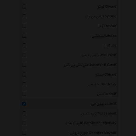
گوکو Gocco
بی بی وان Baby One
مهتا Mahta
لیندکس Lindex
زارا Zara
جویی فرش Joe Fresh
اش کش بی گش Oshkosh B Gosh
چیکو Chicco
الد نیوی Old Navy
ثمین Samin
لیتل می Little M
تاپ سیزن Topseason
گالری خرمالو Persimmonsgallery
جورج مزوتی Georges Mezotti