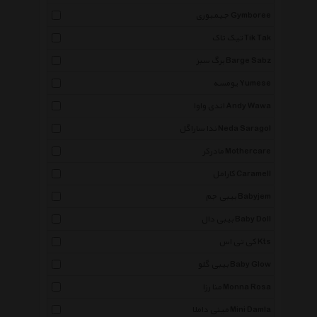
جیمبوری Gymboree
تیک تاک Tik Tak
برگ سبز Barge Sabz
یومسه Yumese
اندی واوا Andy Wawa
ندا ساراگل Neda Saragol
مادرکر Mothercare
کارامل Caramell
بیبی جم Babyjem
بیبی دال Baby Doll
کی تی اس Kts
بیبی گلو Baby Glow
منا رزا Monna Rosa
مینی داملا Mini Damla