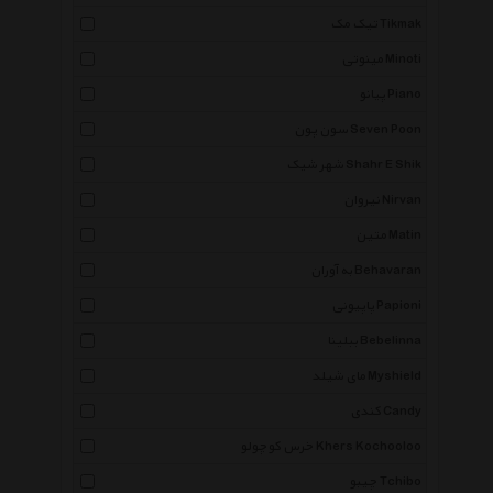
تیک مک Tikmak
مینوتی Minoti
پیانو Piano
سون پون Seven Poon
شهر شیک Shahr E Shik
نیروان Nirvan
متین Matin
به آوران Behavaran
پاپیونی Papioni
ببلینا Bebelinna
مای شیلد Myshield
کندی Candy
خرس کوچولو Khers Kochooloo
چیبو Tchibo