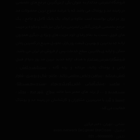
فروشگاه اینترنتی مدلدار به عنوان یکی از بزرگترین مرجع های تخصصی
در زمینه مد و پوشاک می باشد که با عرضه متنوع ترین محصولات مد
روز در ایران توانسته است علاوه بر ایجاد یک بانک کامل و جامع ، یک
مرجع تخصصی فروش آنلاین اینترنتی در ایران نیز باشد وعلاوه بر مزیت
های فوق، نسبت به تمام رقبای خود مزیت های ویژه ی دیگری همچون
ارائه جدیدترین و بهترین قیمت روز بازار، تحویل سریع در کمترین زمان
ممکن و ارائه ی بالاترین سطح خدمات پس از فروش در ایران می باشد.
فروشگاه اینترنتی مدلدار
با هدف ارائه جدید ترین مد روز دنیا از قبیل
لباس و پوشاک زنانه، مردانه و بچه گانه ,
ست کیف و کفش
،
کفش مردانه
،
پیراهن و لباس مجلسی زنانه
،‌
مانتو
،
شال و روسری
،
شلوار
،
ساعت
،
عینک آفتابی
،
لباس کودک و نوزاد
،
ست و نیم ست طلا
،
ست هدیه
و ... از برند های معتبر دنیا مانند
سواچ
،
شهر چرم
،
دوک
،
چیستا
و
گپ
با مجربترین مشاوران و کارشناسان در زمینه مد و پوشاک
فعالیت می کند.
نشانی : تهران، دفتر مرکزی
ایمیل :
avan.network {at} gmail {dot} com
تلفن :
021 - 00000000