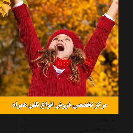
مایورال Mayoral
آنجل Angel
روزاریو Rosario
وان بای وان One By One
کریزی 8 Crazy 8
چیلدرنز پلیس Childrens Place
نازپوش Nazpoosh
نیپرلند Nipper Land
ادا بیبی Eda Baby
گایه Gaye
گرین Green
مل اند موژ Mel And Moj
کارینا Carina
ماه دخت Mah Dokht