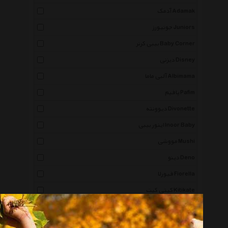
آدمک Adamak
جونیورز Juniors
بیبی کرنر Baby Corner
دیزنی Disney
آلبی ماما Albimama
پافیم Pafim
دیوونته Divonette
اینور بیبی Inoor Baby
مووشی Mushi
دینو Deno
فیورلا Fiorella
کیتی کیت Kitikate
ماوا Mawa
بیبی مینک Baby Mink