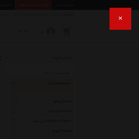
صفحه اصلی
گروه بندی محصولات
اخبار و 
راهنمای خرید
قوانین و شرایط خرید
درباره
×
ورود
ک
انتخاب گروه
ب
کلاه Hat Glove
همه گروهها
یونیک Unique
آندر آرمور Under Armour
فونم Fonem