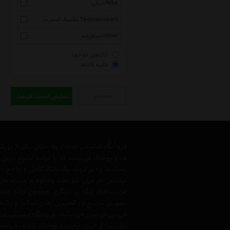
نایکی Nike
تکنیک اسپرت Technicsport
متفرقه Other
کالاهای موجود
کلیه کالاها
جستجو
نمایش لیست قیمت
فروشگاه اینترنتی مدلدار به عنوان یکی از بز
مد و پوشاک می باشد که با عرضه متنوع ترین م
است علاوه بر ایجاد یک بانک کامل و جامع
اینترنتی در ایران نیز باشد وعلاوه بر مزیت 
مزیت های ویژه ی دیگری همچون ارائه جدیدت
تحویل سریع در کمترین زمان ممکن و ارائه
فروش در ایران می باشد.
فروشگاه اینترنتی مد
روز دنیا از قبیل لباس و پوشاک زنانه، مردانه