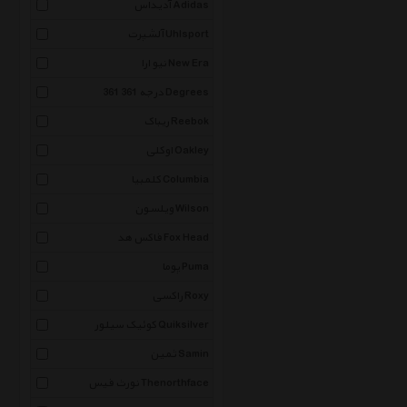
آدیداس Adidas
آلشپرت Uhlsport
نیو ارا New Era
361 درجه 361 Degrees
ریباک Reebok
اوکلی Oakley
کلمبیا Columbia
ویلسون Wilson
فاکس هد Fox Head
پوما Puma
راکسی Roxy
کوئیک سیلور Quiksilver
ثمین Samin
نورث فیس Thenorthface