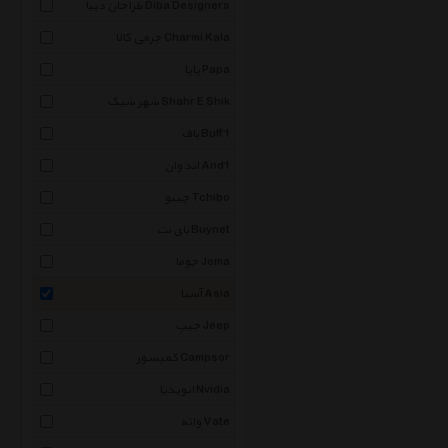
طراحان دیبا Diba Designers
چرمی کالا Charmi Kala
پاپا Papa
شهر شیک Shahr E Shik
باف Buff 1
اند وان And1
چیبو Tchibo
بای نت Buynet
جوما Joma
آسیا Asia
جیپ Jeep
کمپسور Campsor
انویدیا Nvidia
واته Vate