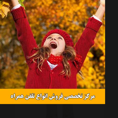
موجود نیست
ست هدبند و جوراب یومسه مدل 3570P
موجود نیست