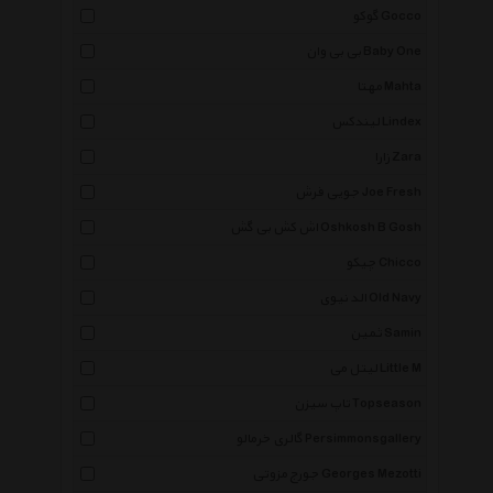
گوکو Gocco
بی بی وان Baby One
مهتا Mahta
لیندکس Lindex
زارا Zara
جویی فرش Joe Fresh
اش کش بی گش Oshkosh B Gosh
چیکو Chicco
الد نیوی Old Navy
ثمین Samin
لیتل می Little M
تاپ سیزن Topseason
گالری خرمالو Persimmonsgallery
جورج مزوتی Georges Mezotti