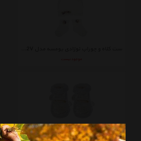
ست کلاه و جوراب نوزادی یومسه مدل 3562V
موجود نیست
ست پاپوش و جوراب یومسه مدل 3752