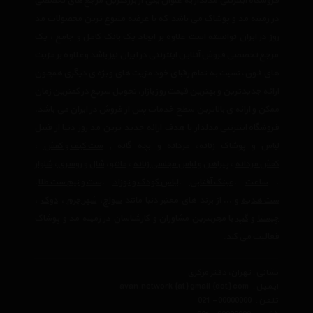
فروشگاه اینترنتی مدلدار به عنوان یکی از بزرگترین مرجع های تخصصی
در زمینه مد و پوشاک می باشد که با عرضه متنوع ترین محصولات مد
روز در ایران توانسته است علاوه بر ایجاد یک بانک کامل و جامع ، یک
مرجع تخصصی فروش آنلاین اینترنتی در ایران نیز باشد وعلاوه بر مزیت
های فوق، نسبت به تمام رقبای خود مزیت های ویژه ی دیگری همچون
ارائه جدیدترین و بهترین قیمت روز بازار، تحویل سریع در کمترین زمان
ممکن و ارائه ی بالاترین سطح خدمات پس از فروش در ایران می باشد.
فروشگاه اینترنتی مدلدار
با هدف ارائه جدید ترین مد روز دنیا از قبیل
لباس و پوشاک زنانه، مردانه و بچه گانه ,
ست کیف و کفش
،
کفش مردانه
،
پیراهن و لباس مجلسی زنانه
،‌
مانتو
،
شال و روسری
،
شلوار
،
ساعت
،
عینک آفتابی
،
لباس کودک و نوزاد
،
ست و نیم ست طلا
،
ست هدیه
و ... از برند های معتبر دنیا مانند
سواچ
،
شهر چرم
،
دوک
،
چیستا
و
گپ
با مجربترین مشاوران و کارشناسان در زمینه مد و پوشاک
فعالیت می کند.
نشانی : تهران، دفتر مرکزی
ایمیل :
avan.network {at} gmail {dot} com
تلفن :
021 - 00000000