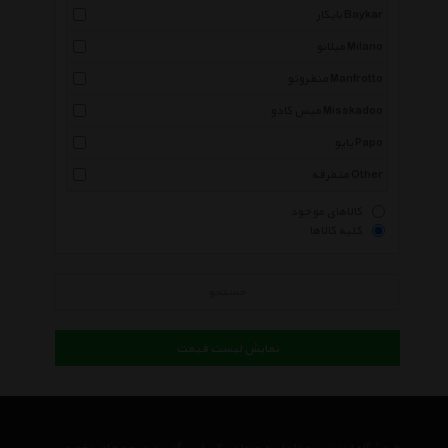
بایکار Baykar
میلانو Milano
منفروتو Manfrotto
میس کادو Misskadoo
پاپو Papo
متفرقه Other
کالاهای موجود
کلیه کالاها
جستجو
نمایش لیست قیمت