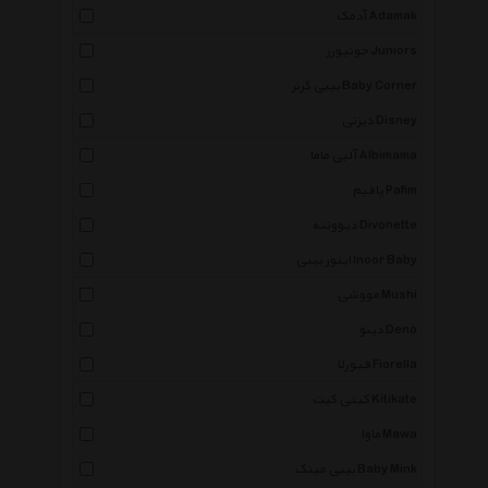
آدمک Adamak
جونیورز Juniors
بیبی کرنر Baby Corner
دیزنی Disney
آلبی ماما Albimama
پافیم Pafim
دیوونته Divonette
اینور بیبی Inoor Baby
مووشی Mushi
دینو Deno
فیورلا Fiorella
کیتی کیت Kitikate
ماوا Mawa
بیبی مینک Baby Mink