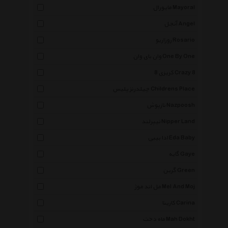
مایورال Mayoral
آنجل Angel
روزاریو Rosario
وان بای وان One By One
کریزی 8 Crazy 8
چیلدرنز پلیس Childrens Place
نازپوش Nazpoosh
نیپرلند Nipper Land
ادا بیبی Eda Baby
گایه Gaye
گرین Green
مل اند موژ Mel And Moj
کارینا Carina
ماه دخت Mah Dokht