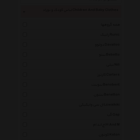
لباس کودک و نوزاد Children And Baby Clothes
همه گروهها
رانیک Runic
دولوو Davalloo
ببتو Bebetto
نیلی Nili
کارترز Carters
بنوبنت Benobent
بنتون Benetton
ال سی وایکیکی Lcwaikiki
گپ Gap
اچ اند ام H And M
کوتون Koton