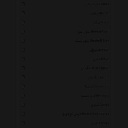
تیک مک Tikmak
مینوتی Minoti
پیانو Piano
سون پون Seven Poon
شهر شیک Shahr E Shik
نیروان Nirvan
متین Matin
به آوران Behavaran
پاپیونی Papioni
ببلینا Bebelinna
مای شیلد Myshield
کندی Candy
خرس کوچولو Khers Kochooloo
چیبو Tchibo