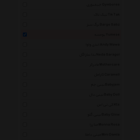
جیمبوری Gymboree
تیک تاک Tik Tak
برگ سبز Barge Sabz
یومسه Yumese
اندی واوا Andy Wawa
ندا ساراگل Neda Saragol
مادرکر Mothercare
کارامل Caramell
بیبی جم Babyjem
بیبی دال Baby Doll
کی تی اس Kts
بیبی گلو Baby Glow
منا رزا Monna Rosa
مینی داملا Mini Damla