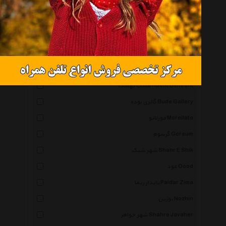
فی بی Fibi
الیکسا Elixa
صاحب Saheb
روزینی Rosiny_Brand
پراگ Perag
هشت بهشت Hasht Behesht
گالری بوده Bude Gallery
مورلاتو Morellato
گرسوم Gorsum
شهر شیک Shahr E Shik
عود Oood
پایدار زیما Paidar Zima
نوژین Nozhin
شهر جواهر Shahre Javaher