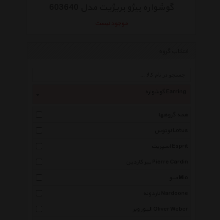
گوشواره بیژو بریژیت مدل 603640
موجود نیست
انتخاب گروه
گوشواره Earring
همه گروهها
لوتوس Lotus
اسپریت Esprit
پیر کاردین Pierre Cardin
میو Mio
ناردونه Nardoone
الیور وبر Oliver Weber