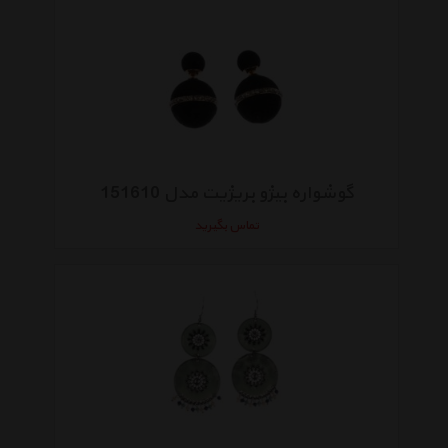
گوشواره بیژو بریژیت مدل 151610
تماس بگیرید