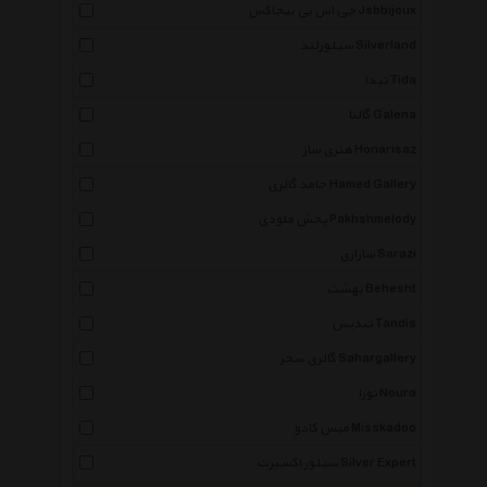
جی اس بی بیجاکس Jsbbijoux
سیلورلند Silverland
تیدا Tida
گالنا Galena
هنری ساز Honarisaz
حامد گالری Hamed Gallery
پخش ملودی Pakhshmelody
سارازی Sarazi
بهشت Behesht
تندیس Tandis
گالری سحر Sahargallery
نورا Noura
میس کادو Misskadoo
سیلور اکسپرت Silver Expert