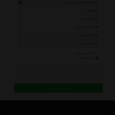
بیژو بریژیت Bijou Brigitte
مان Maan
لوکسین Loxin
اچ اند ام H And M
فیورلا Fiorella
متفرقه Other
کالاهای موجود
کلیه کالاها
جستجو
نمایش لیست قیمت
فروشگاه اینترنتی مدلدار به عنوان یکی از بزرگترین مرجع های تخصصی