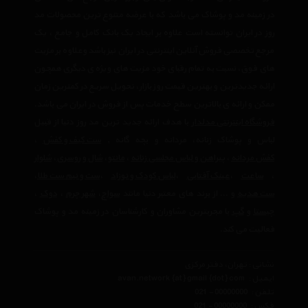
در زمینه مد و پوشاک می باشد که با عرضه متنوع ترین محصولات مد
روز در ایران توانسته است علاوه بر ایجاد یک بانک کامل و جامع ، یک
مرجع تخصصی فروش آنلاین اینترنتی در ایران نیز باشد وعلاوه بر مزیت
های فوق، نسبت به تمام رقبای خود مزیت های ویژه ی دیگری همچون
ارائه جدیدترین و بهترین قیمت روز بازار، تحویل سریع در کمترین زمان
ممکن و ارائه ی بالاترین سطح خدمات پس از فروش در ایران می باشد.
فروشگاه اینترنتی مدلدار
با هدف ارائه جدید ترین مد روز دنیا از قبیل
لباس و پوشاک زنانه، مردانه و بچه گانه ,
ست کیف و کفش
،
کفش مردانه
،
پیراهن و لباس مجلسی زنانه
،‌
مانتو
،
شال و روسری
،
شلوار
،
ساعت
،
عینک آفتابی
،
لباس کودک و نوزاد
،
ست و نیم ست طلا
،
ست هدیه
و ... از برند های معتبر دنیا مانند
سواچ
،
شهر چرم
،
دوک
،
چیستا
و
گپ
با مجربترین مشاوران و کارشناسان در زمینه مد و پوشاک
فعالیت می کند.
نشانی : تهران، دفتر مرکزی
ایمیل :
avan.network {at} gmail {dot} com
تلفن :
021 - 00000000
فکس :
021 - 00000000