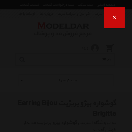
صفحه اصلی
ثبت تیکت
ثبت درخواست قیمت
لیست قیمت
راهنمای خرید
قوانین و شرایط خرید
درباره ما
ارتباط با ما
×
ورود
همه گروهها
گوشواره بیژو بریژیت Earring Bijou
Brigitte
به فروشگاه اینترنتی
گوشواره بیژو بریژیت
مدلدار
خوش آمدید