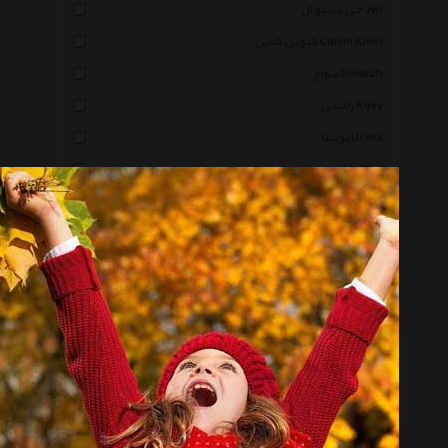
جی دبلیو ال Jwl
کلوین کلاین Calvin Klein
سواچ Swatch
راکسی Roxy
یوسلا Ucela
الف دال Alef Dal
نیما ساعی Nima Saee
سعیده Saeedeh
دستخط Dastkhat
مینو Minoo
برازا Beraza
برازوی Brosway
سین Siin
صبا ملیله Saba Malile