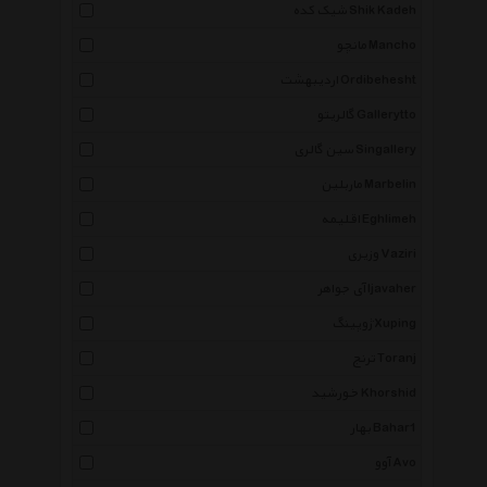
شیک کده Shik Kadeh
مانچو Mancho
اردیبهشت Ordibehesht
گالریتو Gallerytto
سین گالری Singallery
ماربلین Marbelin
اقلیمه Eghlimeh
وزیری Vaziri
آی جواهر Ijavaher
ژوپینگ Xuping
ترنج Toranj
خورشید Khorshid
بهار Bahar1
آوو Avo