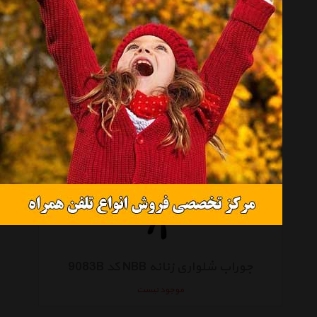
جوراب نیم ساق زنانه ان بی بی کد 9152b
موجود نیست
جوراب شلواری زنانه NBB کد 9083B
موجود نیست