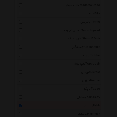
مادام کوکو Madame Coco
بیتا Bita
پاتریس Patriis
اوشن تجارت Oceantejarat
شهر شیک Shahr E Shik
چشمگیر Cheshmgir
چیبو Tchibo
تاپ پوش Toppoosh
نوردای Nurdie
نوژین Nozhin
تاپکو Tapco
یامامای Yamamay
ان بی بی Nbb
کریمور Karrimor