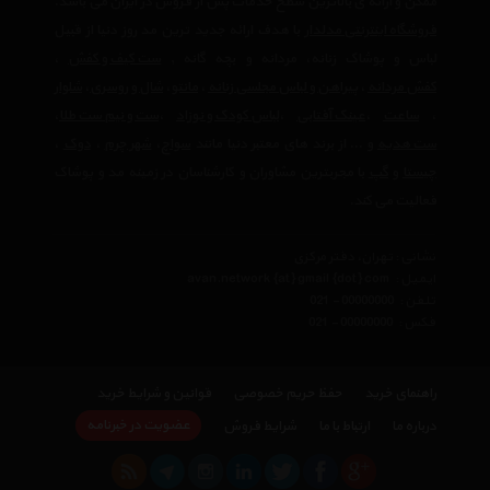
ممکن و ارائه ی بالاترین سطح خدمات پس از فروش در ایران می باشد.
فروشگاه اینترنتی مدلدار
با هدف ارائه جدید ترین مد روز دنیا از قبیل
لباس و پوشاک زنانه، مردانه و بچه گانه ,
ست کیف و کفش
،
کفش مردانه
،
پیراهن و لباس مجلسی زنانه
،‌
مانتو
،
شال و روسری
،
شلوار
،
ساعت
،
عینک آفتابی
،
لباس کودک و نوزاد
،
ست و نیم ست طلا
،
ست هدیه
و ... از برند های معتبر دنیا مانند
سواچ
،
شهر چرم
،
دوک
،
چیستا
و
گپ
با مجربترین مشاوران و کارشناسان در زمینه مد و پوشاک
فعالیت می کند.
نشانی : تهران، دفتر مرکزی
ایمیل :
avan.network {at} gmail {dot} com
تلفن :
021 - 00000000
فکس :
021 - 00000000
راهنمای خرید
حفظ حریم خصوصی
قوانین و شرایط خرید
عضویت در خبرنامه
درباره ما
ارتباط با ما
شرایط فروش