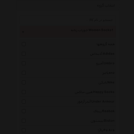
انتخاب گروه
جوراب زنانه Women Socks1
همه گروهها
آدیداس Adidas
آمبرو Umbro
لنز Lenz
نایکی Nike
هپی ساکس Happy Socks
آندر آرمور Under Armour
ریباک Reebok
بیستون Biston
پاآرا Pa Ara