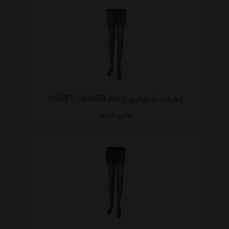
جوراب شلواری زنانه NBB کد 9083T
تماس بگیرید