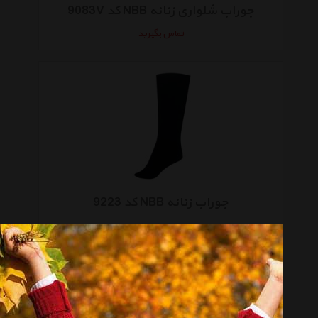
جوراب شلواری زنانه NBB کد 9083V
تماس بگیرید
جوراب زنانه NBB کد 9223
موجود نیست