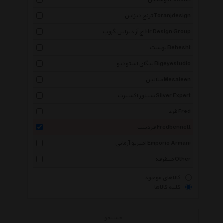
پوستین Poostin
ترنج دیزاین Toranjdesign
اچ آر دیزاین گروپ Hr Design Group
بهشت Behesht
بیگای استودیو Bigeyestudio
مثالین Mesaleen
سیلور اکسپرت Silver Expert
فرد Fred
فردبنت Fredbennett
امپریو آرمانی Emporio Armani
متفرقه Other
کالاهای موجود
کلیه کالاها
جستجو