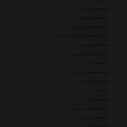
دوک Duk
نیلو سرا Niloosara
زیورآلات ه He Jewelry
چرم دراگون Dragonleather
نقش نگار رضوی Naghsh Negar Razavi
چرم مانی Leather Mani
شهر جواهر Shahre Javaher
مانچو Mancho
حامد گالری Hamed Gallery
شیک کده Shik Kadeh
سین Syn
گالریتو Gallerytto
سیم و گوهر Sim O Gohar
سین گالری Singallery