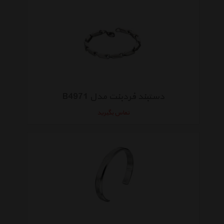
دستبند فردبنت مدل B4971
تماس بگیرید