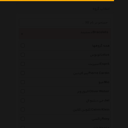
انتخاب گروه
دستبند Bracelets
همه گروهها
لوتوس Lotus
اسپریت Esprit
پیر کاردین Pierre Cardin
میو Mio
الیور وبر Oliver Weber
جی دبلیو ال Jwl
کلوین کلاین Calvin Klein
راکسی Roxy