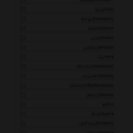
آنفورگیون Unforgiven
وزیری Vaziri
گالری نیله Nilegallery
اقلیمه Eghlimeh
آرامیس Aramis
سنگ و زر Sangozar
پرنا Parna
چرم دیاکو Diakoleather
هنری ساز Honarisaz
چرم مشهد Mashad Leather
آی جواهر Ijavaher
آوو Avo
ژوپینگ Xuping
ریسه گالری Ri3 Gallery