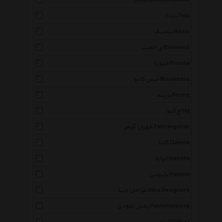
کیاشامد Kiashamode
تیدا Tida
بیسیک Basic
ای المنت Eelement
فیورلا Fiorella
میس کادو Misskadoo
پارینه Parine
اچ کیو Hq
طهران گوهر Tehrangohar
گالنا Galena
ایزابلا Izabella
پاپیونی Papioni
طراحان دیبا Diba Designers
پخش ملودی Pakhshmelody