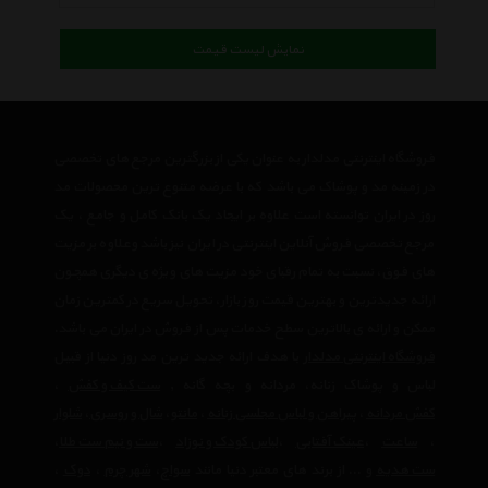
نمایش لیست قیمت
فروشگاه اینترنتی مدلدار به عنوان یکی از بزرگترین مرجع های تخصصی
در زمینه مد و پوشاک می باشد که با عرضه متنوع ترین محصولات مد
روز در ایران توانسته است علاوه بر ایجاد یک بانک کامل و جامع ، یک
مرجع تخصصی فروش آنلاین اینترنتی در ایران نیز باشد وعلاوه بر مزیت
های فوق، نسبت به تمام رقبای خود مزیت های ویژه ی دیگری همچون
ارائه جدیدترین و بهترین قیمت روز بازار، تحویل سریع در کمترین زمان
ممکن و ارائه ی بالاترین سطح خدمات پس از فروش در ایران می باشد.
فروشگاه اینترنتی مدلدار
با هدف ارائه جدید ترین مد روز دنیا از قبیل
لباس و پوشاک زنانه، مردانه و بچه گانه ,
ست کیف و کفش
،
کفش مردانه
،
پیراهن و لباس مجلسی زنانه
،‌
مانتو
،
شال و روسری
،
شلوار
،
ساعت
،
عینک آفتابی
،
لباس کودک و نوزاد
،
ست و نیم ست طلا
،
ست هدیه
و ... از برند های معتبر دنیا مانند
سواچ
،
شهر چرم
،
دوک
،