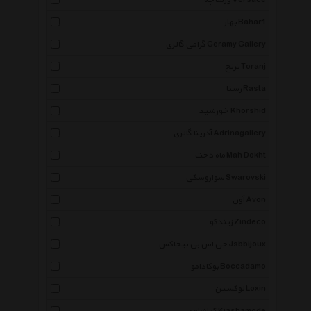
ورساچه Versace
بهار Bahar1
گرامی گالری Geramy Gallery
ترنج Toranj
رستا Rasta
خورشید Khorshid
آدرینا گالری Adrinagallery
ماه دخت Mah Dokht
سواروسکی Swarovski
آون Avon
زیندکو Zindeco
جی اس بی بیجاکس Jsbbijoux
بوکادامو Boccadamo
لوکسین Loxin