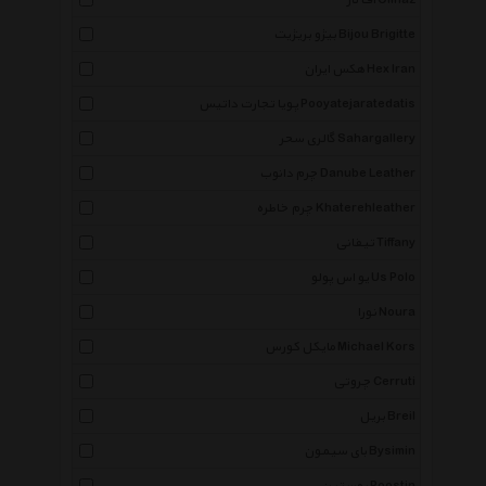
آف ناز Offnaz
بیژو بریژیت Bijou Brigitte
هکس ایران Hex Iran
پویا تجارت داتیس Pooyatejaratedatis
گالری سحر Sahargallery
چرم دانوب Danube Leather
چرم خاطره Khaterehleather
تیفانی Tiffany
یو اس پولو Us Polo
نورا Noura
مایکل کورس Michael Kors
چروتی Cerruti
بریل Breil
بای سیمون Bysimin