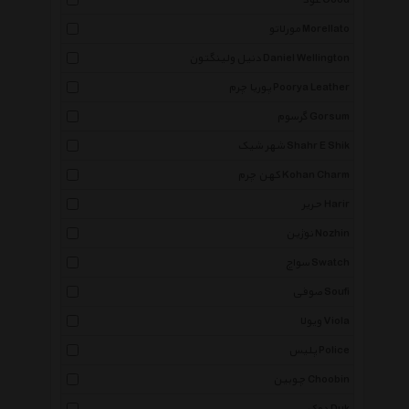
عود Oood
مورلاتو Morellato
دنیل ولینگتون Daniel Wellington
پوریا چرم Poorya Leather
گرسوم Gorsum
شهر شیک Shahr E Shik
کهن چرم Kohan Charm
حریر Harir
نوژین Nozhin
سواچ Swatch
صوفی Soufi
ویولا Viola
پلیس Police
چوبین Choobin