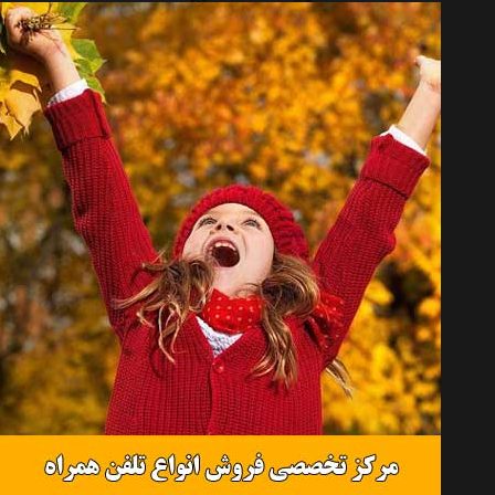
دستبند استیل فردبنت مدل B4970
تماس بگیرید
دستبند چرمی فردبنت مدل B5058
تماس بگیرید