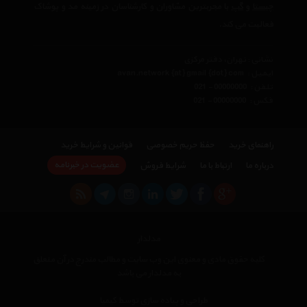
چیستا
و
گپ
با مجربترین مشاوران و کارشناسان در زمینه مد و پوشاک
فعالیت می کند.
نشانی : تهران، دفتر مرکزی
ایمیل :
avan.network {at} gmail {dot} com
تلفن :
021 - 00000000
فکس :
021 - 00000000
راهنمای خرید
حفظ حریم خصوصی
قوانین و شرایط خرید
عضویت در خبرنامه
درباره ما
ارتباط با ما
شرایط فروش
مدلدار
کلیه حقوق مادی و معنوی این وب سایت و مطالب مندرج در آن متعلق
به مدلدار می باشد
×
طراحی و پیاده سازی توسط کیمیا