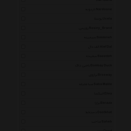
هانا Haana
ناردونه Nardoone
یوسلا Ucela
روزینی Rosiny_Brand
سیمینه Simmineh
الف دال Alef Dal
سعیده Saeedeh
بامبی داک Bombay Duck
برازوی Brosway
صبا ملیله Saba Malile
الیکسا Elixa
برازا Beraza
دستخط Dastkhat
صاحب Saheb