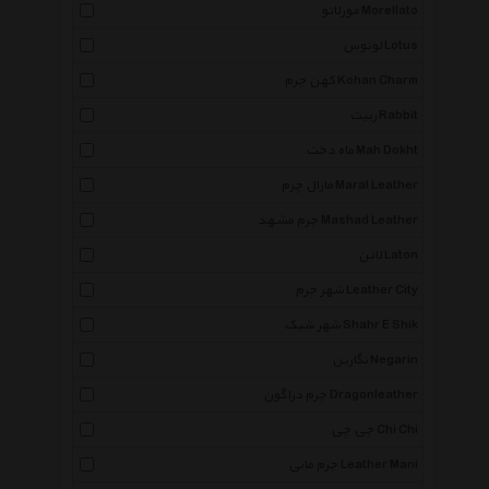
مورلاتو Morellato
لوتوس Lotus
کهن چرم Kohan Charm
ربیت Rabbit
ماه دخت Mah Dokht
مارال چرم Maral Leather
چرم مشهد Mashad Leather
لاتن Laton
شهر چرم Leather City
شهر شیک Shahr E Shik
نگارین Negarin
چرم دراگون Dragonleather
چی چی Chi Chi
چرم مانی Leather Mani