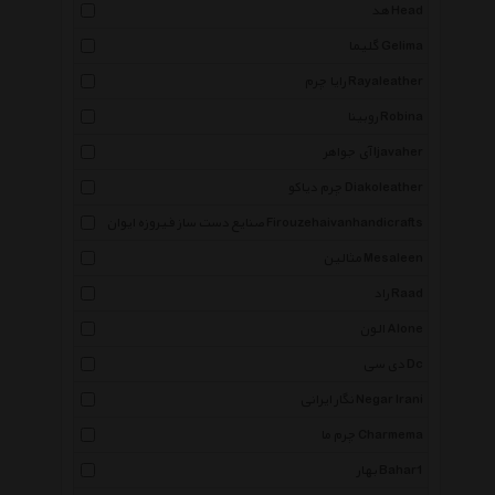
هد Head
گلیما Gelima
رایا چرم Rayaleather
روبینا Robina
آی جواهر Ijavaher
چرم دیاکو Diakoleather
صنایع دست ساز فیروزه ایوان Firouzehaivanhandicrafts
مثالین Mesaleen
راد Raad
الون Alone
دی سی Dc
نگار ایرانی Negar Irani
چرم ما Charmema
بهار Bahar1