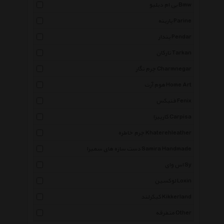
بی ام دبلیو Bmw
پارینه Parine
پندار Pendar
تارکان Tarkan
چرم نگار Charmnegar
هوم آرت Home Art
فنیکس Fenix
کارپیزا Carpisa
چرم خاطره Khaterehleather
دست سازه های سمیرا Samira Handmade
اس وای Sy
لوکسین Loxin
کیکرلند Kikkerland
متفرقه Other