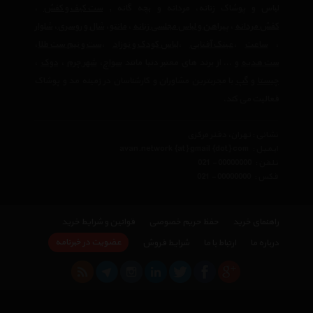
لباس و پوشاک زنانه، مردانه و بچه گانه ,
ست کیف و کفش
،
کفش مردانه
،
پیراهن و لباس مجلسی زنانه
،‌
مانتو
،
شال و روسری
،
شلوار
،
ساعت
،
عینک آفتابی
،
لباس کودک و نوزاد
،
ست و نیم ست طلا
،
ست هدیه
و ... از برند های معتبر دنیا مانند
سواچ
،
شهر چرم
،
دوک
،
چیستا
و
گپ
با مجربترین مشاوران و کارشناسان در زمینه مد و پوشاک
فعالیت می کند.
نشانی : تهران، دفتر مرکزی
ایمیل :
avan.network {at} gmail {dot} com
تلفن :
021 - 00000000
فکس :
021 - 00000000
راهنمای خرید
حفظ حریم خصوصی
قوانین و شرایط خرید
عضویت در خبرنامه
درباره ما
ارتباط با ما
شرایط فروش