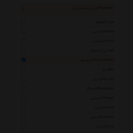
آویز و جاسوییچی Pendent
همه گروهها
دلسی Delsey
لکسون Lexon
جی دبلیو ال Jwl
الیور وبر Oliver Weber
میو Mio
اوریران Oriran
ماندگار Mandegar
فیلیپی Philippi
وسپا Vespa
برازوی Brosway
درسا Dorsa