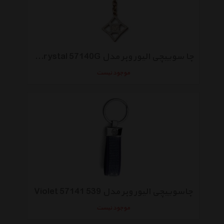
جا سوییچی الیور وبر مدل Gold OW Crystal 57140G
موجود نیست
جاسوییچی الیور وبر مدل Violet 57141 539
موجود نیست