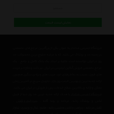
جستجو
نمایش لیست قیمت
فروشگاه اینترنتی مدلدار به عنوان یکی از بزرگترین مرجع های تخصصی
در زمینه مد و پوشاک می باشد که با عرضه متنوع ترین محصولات مد
روز در ایران توانسته است علاوه بر ایجاد یک بانک کامل و جامع ، یک
مرجع تخصصی فروش آنلاین اینترنتی در ایران نیز باشد وعلاوه بر مزیت
های فوق، نسبت به تمام رقبای خود مزیت های ویژه ی دیگری همچون
ارائه جدیدترین و بهترین قیمت روز بازار، تحویل سریع در کمترین زمان
ممکن و ارائه ی بالاترین سطح خدمات پس از فروش در ایران می باشد.
فروشگاه اینترنتی مدلدار
با هدف ارائه جدید ترین مد روز دنیا از قبیل
لباس و پوشاک زنانه، مردانه و بچه گانه ,
ست کیف و کفش
،
کفش مردانه
،
پیراهن و لباس مجلسی زنانه
،‌
مانتو
،
شال و روسری
،
شلوار