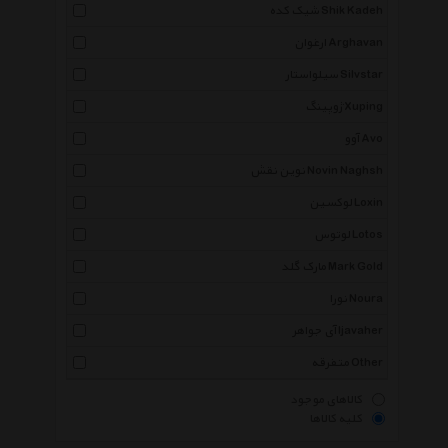
شیک کده Shik Kadeh
ارغوان Arghavan
سیلواستار Silvstar
ژوپینگ Xuping
آوو Avo
نوین نقش Novin Naghsh
لوکسین Loxin
لوتوس Lotos
مارک گلد Mark Gold
نورا Noura
آی جواهر Ijavaher
متفرقه Other
کالاهای موجود
کلیه کالاها