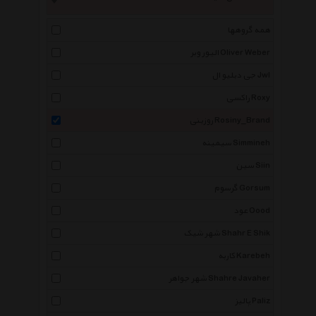
همه گروهها
الیور وبر Oliver Weber
جی دبلیو ال Jwl
راکسی Roxy
روزینی Rosiny_Brand
سیمینه Simmineh
سین Siin
گرسوم Gorsum
عود Oood
شهر شیک Shahr E Shik
کاربه Karebeh
شهر جواهر Shahre Javaher
پالیز Paliz