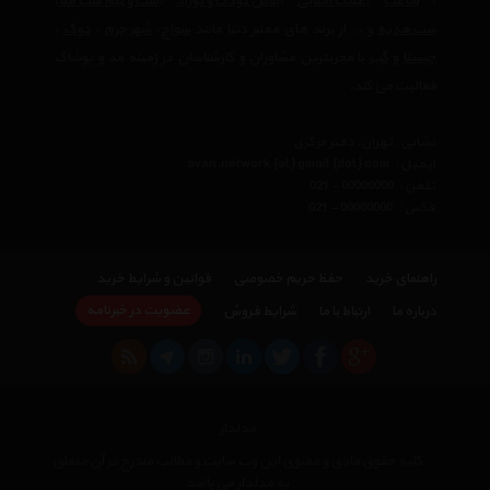
،
ساعت
،
عینک آفتابی
،
لباس کودک و نوزاد
،
ست و نیم ست طلا
،
ست هدیه
و ... از برند های معتبر دنیا مانند
سواچ
،
شهر چرم
،
دوک
،
چیستا
و
گپ
با مجربترین مشاوران و کارشناسان در زمینه مد و پوشاک
فعالیت می کند.
نشانی : تهران، دفتر مرکزی
ایمیل :
avan.network {at} gmail {dot} com
تلفن :
021 - 00000000
فکس :
021 - 00000000
راهنمای خرید
حفظ حریم خصوصی
قوانین و شرایط خرید
عضویت در خبرنامه
درباره ما
ارتباط با ما
شرایط فروش
مدلدار
کلیه حقوق مادی و معنوی این وب سایت و مطالب مندرج در آن متعلق
به مدلدار می باشد