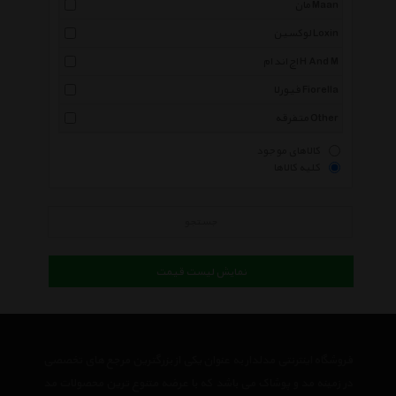
مان Maan
لوکسین Loxin
اچ اند ام H And M
فیورلا Fiorella
متفرقه Other
کالاهای موجود
کلیه کالاها
جستجو
نمایش لیست قیمت
فروشگاه اینترنتی مدلدار به عنوان یکی از بزرگترین مرجع های تخصصی
در زمینه مد و پوشاک می باشد که با عرضه متنوع ترین محصولات مد