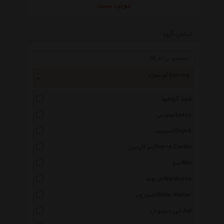
موجود نیست
انتخاب گروه
گوشواره Earring
همه گروهها
لوتوس Lotus
اسپریت Esprit
پیر کاردین Pierre Cardin
میو Mio
ناردونه Nardoone
الیور وبر Oliver Weber
جی دبلیو ال Jwl