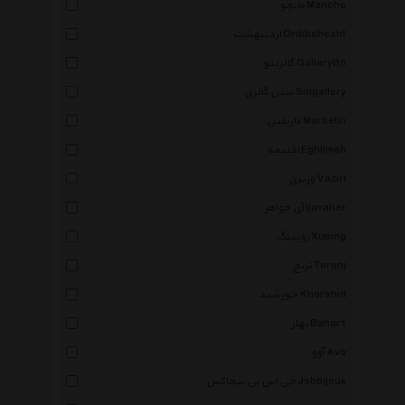
مانچو Mancho
اردیبهشت Ordibehesht
گالریتو Gallerytto
سین گالری Singallery
ماربلین Marbelin
اقلیمه Eghlimeh
وزیری Vaziri
آی جواهر Ijavaher
ژوپینگ Xuping
ترنج Toranj
خورشید Khorshid
بهار Bahar1
آوو Avo
جی اس بی بیجاکس Jsbbijoux