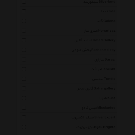
سیلورلند Silverland
تیدا Tida
گالنا Galena
هنری ساز Honarisaz
حامد گالری Hamed Gallery
پخش ملودی Pakhshmelody
سارازی Sarazi
بهشت Behesht
تندیس Tandis
گالری سحر Sahargallery
نورا Noura
میس کادو Misskadoo
سیلور اکسپرت Silver Expert
بیژو بریژیت Bijou Brigitte