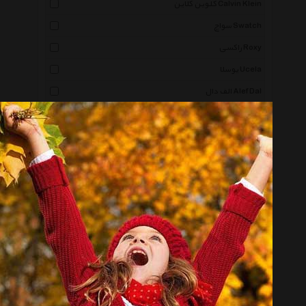
کلوین کلاین Calvin Klein
سواچ Swatch
راکسی Roxy
یوسلا Ucela
الف دال Alef Dal
نیما ساعی Nima Saee
سعیده Saeedeh
دستخط Dastkhat
مینو Minoo
برازا Beraza
برازوی Brosway
سین Siin
صبا ملیله Saba Malile
فی بی Fibi