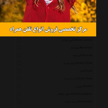
الیکسا Elixa
صاحب Saheb
روزینی Rosiny_Brand
پراگ Perag
هشت بهشت Hasht Behesht
گالری بوده Bude Gallery
مورلاتو Morellato
گرسوم Gorsum
شهر شیک Shahr E Shik
عود Oood
پایدار زیما Paidar Zima
نوژین Nozhin
شهر جواهر Shahre Javaher
شیک کده Shik Kadeh