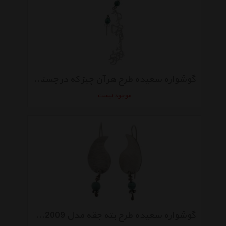
گوشواره سعیده طرح هر آن چیز که در جستن آنی مدل SED132006
موجود نیست
گوشواره سعیده طرح بته جقه مدل SED132009