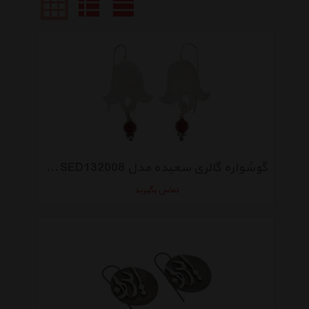
گوشواره گالری سعیده مدل SED132008 طرح لاله واژگون
تماس بگیرید