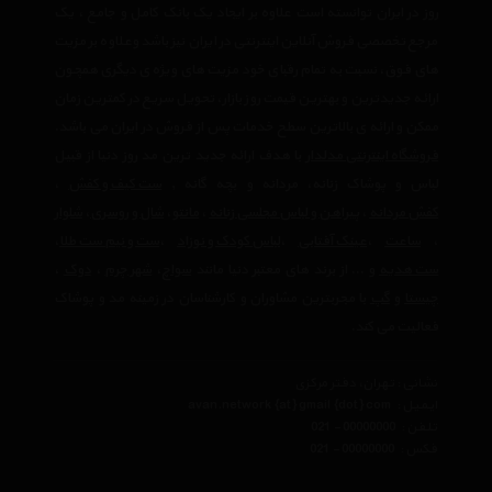
روز در ایران توانسته است علاوه بر ایجاد یک بانک کامل و جامع ، یک
مرجع تخصصی فروش آنلاین اینترنتی در ایران نیز باشد وعلاوه بر مزیت
های فوق، نسبت به تمام رقبای خود مزیت های ویژه ی دیگری همچون
ارائه جدیدترین و بهترین قیمت روز بازار، تحویل سریع در کمترین زمان
ممکن و ارائه ی بالاترین سطح خدمات پس از فروش در ایران می باشد.
فروشگاه اینترنتی مدلدار
با هدف ارائه جدید ترین مد روز دنیا از قبیل
لباس و پوشاک زنانه، مردانه و بچه گانه ,
ست کیف و کفش
،
کفش مردانه
،
پیراهن و لباس مجلسی زنانه
،‌
مانتو
،
شال و روسری
،
شلوار
،
ساعت
،
عینک آفتابی
،
لباس کودک و نوزاد
،
ست و نیم ست طلا
،
ست هدیه
و ... از برند های معتبر دنیا مانند
سواچ
،
شهر چرم
،
دوک
،
چیستا
و
گپ
با مجربترین مشاوران و کارشناسان در زمینه مد و پوشاک
فعالیت می کند.
نشانی : تهران، دفتر مرکزی
ایمیل :
avan.network {at} gmail {dot} com
تلفن :
021 - 00000000
فکس :
021 - 00000000