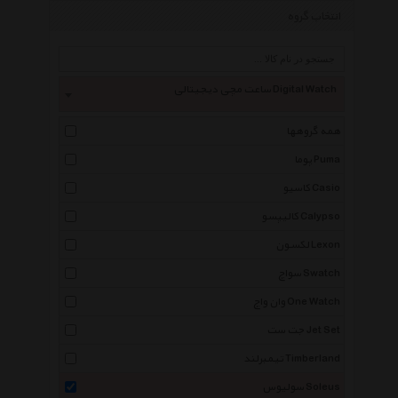
انتخاب گروه
ساعت مچی دیجیتالی Digital Watch
همه گروهها
پوما Puma
کاسیو Casio
کالیپسو Calypso
لکسون Lexon
سواچ Swatch
وان واچ One Watch
جت ست Jet Set
تیمبرلند Timberland
سولیوس Soleus