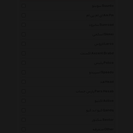
سونتو Suunto
ای ام پی ام Am Pm
سانرود Sunroad
اسکمی Skmei
لاروس Laros
اکسنت Axcent Brabd
پلیس Police
اسپیدو Speedo
هد Head
پارس حساب Pars Hesab
اکتیو Active
کیو اند کیو Qandq
سکتور Sector
متفرقه Other