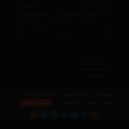
لباس و پوشاک زنانه، مردانه و بچه گانه ,
ست کیف و کفش
،
کفش مردانه
،
پیراهن و لباس مجلسی زنانه
،‌
مانتو
،
شال و روسری
،
شلوار
،
ساعت
،
عینک آفتابی
،
لباس کودک و نوزاد
،
ست و نیم ست طلا
،
ست هدیه
و ... از برند های معتبر دنیا مانند
سواچ
،
شهر چرم
،
دوک
،
چیستا
و
گپ
با مجربترین مشاوران و کارشناسان در زمینه مد و پوشاک
فعالیت می کند.
نشانی : تهران، دفتر مرکزی
ایمیل :
avan.network {at} gmail {dot} com
تلفن :
021 - 00000000
فکس :
021 - 00000000
راهنمای خرید
حفظ حریم خصوصی
قوانین و شرایط خرید
عضویت در خبرنامه
درباره ما
ارتباط با ما
شرایط فروش