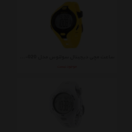
ساعت مچی دیجیتال سولئوس مدل Dash SR018-020
موجود نیست