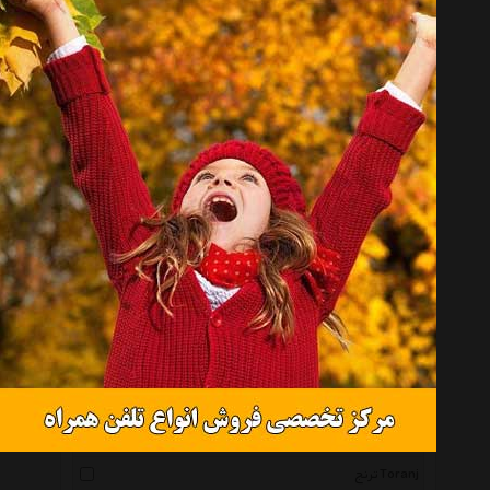
آرامیس Aramis
سنگ و زر Sangozar
پرنا Parna
چرم دیاکو Diakoleather
هنری ساز Honarisaz
چرم مشهد Mashad Leather
آی جواهر Ijavaher
آوو Avo
ژوپینگ Xuping
ریسه گالری Ri3 Gallery
ورساچه Versace
بهار Bahar1
گرامی گالری Geramy Gallery
ترنج Toranj