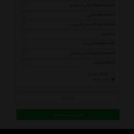
بیگای استودیو Bigeyestudio
مثالین Mesaleen
سیلور اکسپرت Silver Expert
فرد Fred
فردبنت Fredbennett
امپریو آرمانی Emporio Armani
متفرقه Other
کالاهای موجود
کلیه کالاها
جستجو
نمایش لیست قیمت