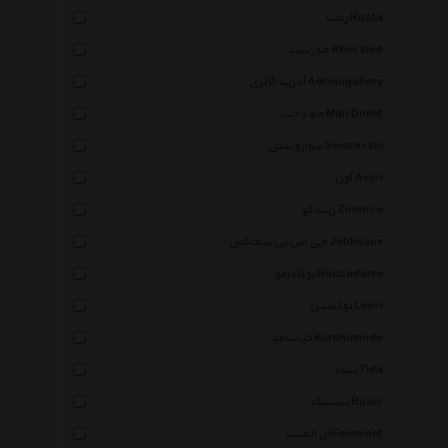
رستا Rasta
خورشید Khorshid
آدرینا گالری Adrinagallery
ماه دخت Mah Dokht
سواروسکی Swarovski
آون Avon
زیندکو Zindeco
جی اس بی بیجاکس Jsbbijoux
بوکادامو Boccadamo
لوکسین Loxin
کیاشامد Kiashamode
تیدا Tida
بیسیک Basic
ای المنت Eelement