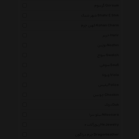
گرسوم Gorsum
شهر شیک Shahr E Shik
کهن چرم Kohan Charm
حریر Harir
نوژین Nozhin
سواچ Swatch
صوفی Soufi
ویولا Viola
پلیس Police
چوبین Choobin
دوک Duk
نیلو سرا Niloosara
زیورآلات ه He Jewelry
چرم دراگون Dragonleather