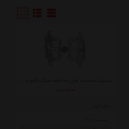
دستبند سعیده طرح بته جقه سنگ یاقوت کبود مدل SED132016
موجود نیست
انتخاب گروه