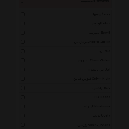
دستبند Bracelets
همه گروهها
لوتوس Lotus
اسپریت Esprit
پیر کاردین Pierre Cardin
میو Mio
الیور وبر Oliver Weber
جی دبلیو ال Jwl
کلوین کلاین Calvin Klein
راکسی Roxy
هانا Haana
ناردونه Nardoone
یوسلا Ucela
روزینی Rosiny_Brand