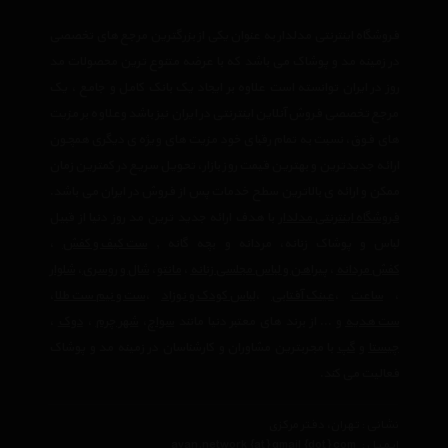
فروشگاه اینترنتی مدلدار به عنوان یکی از بزرگترین مرجع های تخصصی
در زمینه مد و پوشاک می باشد که با عرضه متنوع ترین محصولات مد
روز در ایران توانسته است علاوه بر ایجاد یک بانک کامل و جامع ، یک
مرجع تخصصی فروش آنلاین اینترنتی در ایران نیز باشد وعلاوه بر مزیت
های فوق، نسبت به تمام رقبای خود مزیت های ویژه ی دیگری همچون
ارائه جدیدترین و بهترین قیمت روز بازار، تحویل سریع در کمترین زمان
ممکن و ارائه ی بالاترین سطح خدمات پس از فروش در ایران می باشد.
فروشگاه اینترنتی مدلدار
با هدف ارائه جدید ترین مد روز دنیا از قبیل
لباس و پوشاک زنانه، مردانه و بچه گانه ,
ست کیف و کفش
،
کفش مردانه
،
پیراهن و لباس مجلسی زنانه
،‌
مانتو
،
شال و روسری
،
شلوار
،
ساعت
،
عینک آفتابی
،
لباس کودک و نوزاد
،
ست و نیم ست طلا
،
ست هدیه
و ... از برند های معتبر دنیا مانند
سواچ
،
شهر چرم
،
دوک
،
چیستا
و
گپ
با مجربترین مشاوران و کارشناسان در زمینه مد و پوشاک
فعالیت می کند.
نشانی : تهران، دفتر مرکزی
ایمیل :
avan.network {at} gmail {dot} com