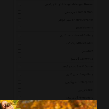
نقش نگار رضوی Naghsh Negar Razavi
چرم مانی Leather Mani
شهر جواهر Shahre Javaher
مانچو Mancho
حامد گالری Hamed Gallery
شیک کده Shik Kadeh
سین Syn
گالریتو Gallerytto
سیم و گوهر Sim O Gohar
سین گالری Singallery
آنفورگیون Unforgiven
وزیری Vaziri
گالری نیله Nilegallery
اقلیمه Eghlimeh