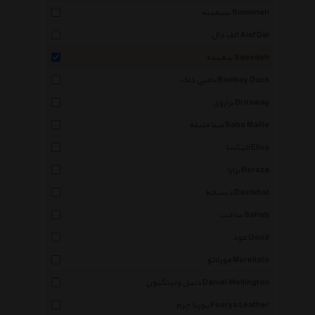
سیمینه Simmineh
الف دال Alef Dal
سعیده Saeedeh
بامبی داک Bombay Duck
برازوی Brosway
صبا ملیله Saba Malile
الیکسا Elixa
برازا Beraza
دستخط Dastkhat
صاحب Saheb
عود Oood
مورلاتو Morellato
دنیل ولینگتون Daniel Wellington
پوریا چرم Poorya Leather