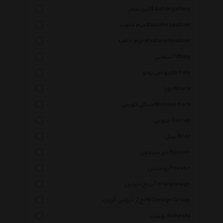
گالری سحر Sahargallery
چرم دانوب Danube Leather
چرم خاطره Khaterehleather
تیفانی Tiffany
یو اس پولو Us Polo
نورا Noura
مایکل کورس Michael Kors
چروتی Cerruti
بریل Breil
بای سیمون Bysimin
پوستین Poostin
ترنج دیزاین Toranjdesign
اچ آر دیزاین گروپ Hr Design Group
بهشت Behesht