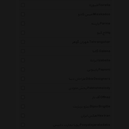
فیورلا Fiorella
میس کادو Misskadoo
پارینه Parine
اچ کیو Hq
طهران گوهر Tehrangohar
گالنا Galena
ایزابلا Izabella
پاپیونی Papioni
طراحان دیبا Diba Designers
پخش ملودی Pakhshmelody
آف ناز Offnaz
بیژو بریژیت Bijou Brigitte
هکس ایران Hex Iran
پویا تجارت داتیس Pooyatejaratedatis