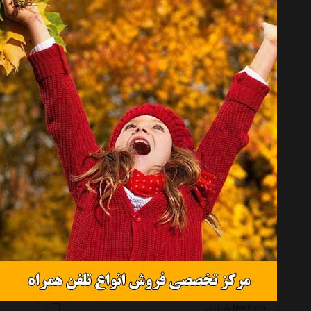
فی بی Fibi
صاحب Saheb
الیکسا Elixa
روزینی Rosiny_Brand
نیما ساعی Nima Saee
گالری بوده Bude Gallery
مورلاتو Morellato
شهر شیک Shahr E Shik
کرته مورینا Corte Murrina
کاربه Karebeh
شهر جواهر Shahre Javaher
شیک کده Shik Kadeh
کیوارتز Qarts
ماربلین Marbelin