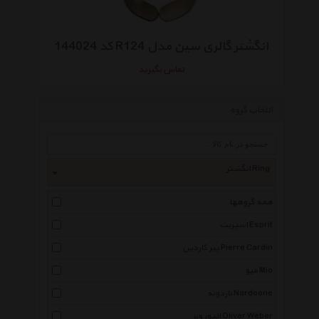
انگشتر گالری سین مدل R124 کد 144024
تماس بگیرید
انتخاب گروه
انگشتر Ring
همه گروهها
اسپریت Esprit
پیر کاردین Pierre Cardin
میو Mio
ناردونه Nardoone
الیور وبر Oliver Weber