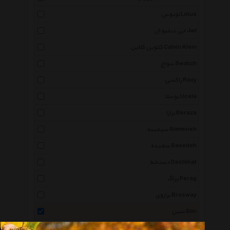
لوتوس Lotus
جی دبلیو ال Jwl
کلوین کلاین Calvin Klein
سواچ Swatch
راکسی Roxy
یوسلا Ucela
برازا Beraza
سیمینه Simmineh
سعیده Saeedeh
دستخط Dastkhat
پراگ Perag
برازوی Brosway
سین Siin
صبا ملیله Saba Malile