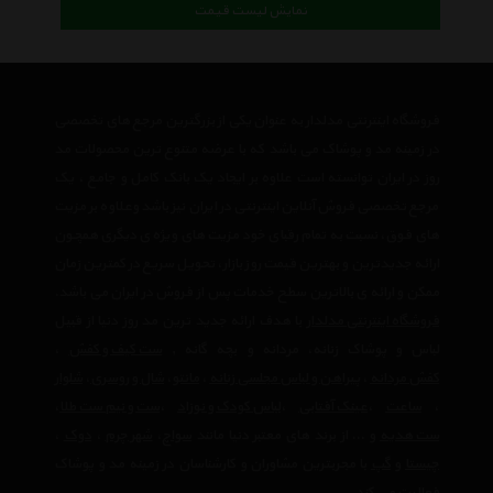
نمایش لیست قیمت
فروشگاه اینترنتی مدلدار به عنوان یکی از بزرگترین مرجع های تخصصی
در زمینه مد و پوشاک می باشد که با عرضه متنوع ترین محصولات مد
روز در ایران توانسته است علاوه بر ایجاد یک بانک کامل و جامع ، یک
مرجع تخصصی فروش آنلاین اینترنتی در ایران نیز باشد وعلاوه بر مزیت
های فوق، نسبت به تمام رقبای خود مزیت های ویژه ی دیگری همچون
ارائه جدیدترین و بهترین قیمت روز بازار، تحویل سریع در کمترین زمان
ممکن و ارائه ی بالاترین سطح خدمات پس از فروش در ایران می باشد.
فروشگاه اینترنتی مدلدار
با هدف ارائه جدید ترین مد روز دنیا از قبیل
لباس و پوشاک زنانه، مردانه و بچه گانه ,
ست کیف و کفش
،
کفش مردانه
،
پیراهن و لباس مجلسی زنانه
،‌
مانتو
،
شال و روسری
،
شلوار
،
ساعت
،
عینک آفتابی
،
لباس کودک و نوزاد
،
ست و نیم ست طلا
،
ست هدیه
و ... از برند های معتبر دنیا مانند
سواچ
،
شهر چرم
،
دوک
،
چیستا
و
گپ
با مجربترین مشاوران و کارشناسان در زمینه مد و پوشاک