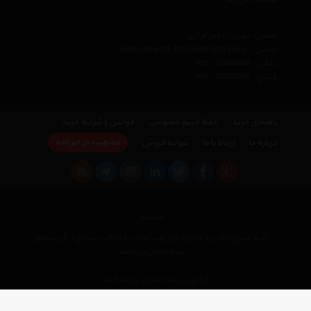
فعالیت می کند.
نشانی : تهران، دفتر مرکزی
ایمیل :
avan.network {at} gmail {dot} com
تلفن :
021 - 00000000
فکس :
021 - 00000000
راهنمای خرید
حفظ حریم خصوصی
قوانین و شرایط خرید
عضویت در خبرنامه
درباره ما
ارتباط با ما
شرایط فروش
مدلدار
کلیه حقوق مادی و معنوی این وب سایت و مطالب مندرج در آن متعلق
به مدلدار می باشد
×
طراحی و پیاده سازی توسط کیمیا