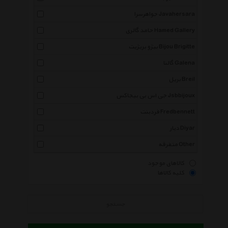
جواهرسرا Javahersara
حامد گالری Hamed Gallery
بیژو بریژیت Bijou Brigitte
گالنا Galena
بریل Breil
جی اس بی بیجاکس Jsbbijoux
فردبنت Fredbennett
دیار Diyar
متفرقه Other
کالاهای موجود
کلیه کالاها
جستجو