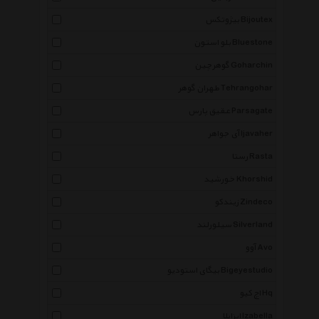
بیژوتکس Bijoutex
بلو استون Bluestone
گوهرچین Goharchin
طهران گوهر Tehrangohar
عقیق پارس Parsagate
آی جواهر Ijavaher
رستا Rasta
خورشید Khorshid
زیندکو Zindeco
سیلورلند Silverland
آوو Avo
بیگای استودیو Bigeyestudio
اچ کیو Hq
ایزابلا Izabella