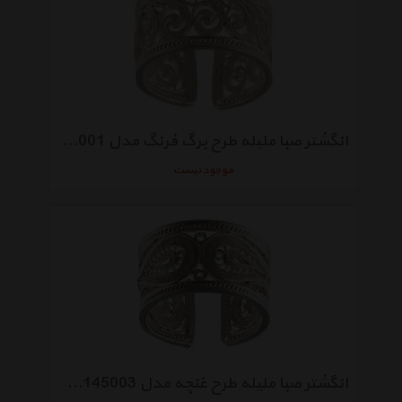
انگشتر صبا ملیله طرح برگ فرنگ مدل SBA145001
موجود نیست
انگشتر صبا ملیله طرح غنچه مدل SBA145003