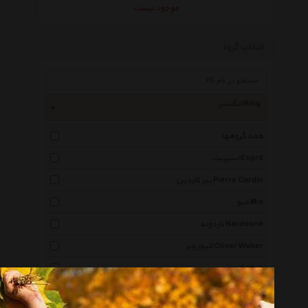
موجود نیست
انتخاب گروه
انگشتر Ring
همه گروهها
اسپریت Esprit
پیر کاردین Pierre Cardin
میو Mio
ناردونه Nardoone
الیور وبر Oliver Weber
لوتوس Lotus
جی دبلیو ال Jwl