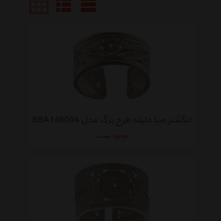
انگشتر صبا ملیله طرح برگ مدل SBA145004
موجود نیست