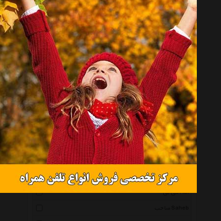
کلوین کلاین Calvin Klein
سواچ Swatch
راکسی Roxy
یوسلا Ucela
برازا Beraza
سیمینه Simmineh
سعیده Saeedeh
دستخط Dastkhat
پراگ Perag
برازوی Brosway
سین Siin
صبا ملیله Saba Malile
فی بی Fibi
صاحب Saheb