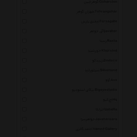
گوهرچین Goharchin
طهران گوهر Tehrangohar
عقیق پارس Parsagate
آی جواهر Ijavaher
رستا Rasta
خورشید Khorshid
زیندکو Zindeco
سیلورلند Silverland
آوو Avo
بیگای استودیو Bigeyestudio
اچ کیو Hq
ایزابلا Izabella
جواهرسرا Javahersara
حامد گالری Hamed Gallery