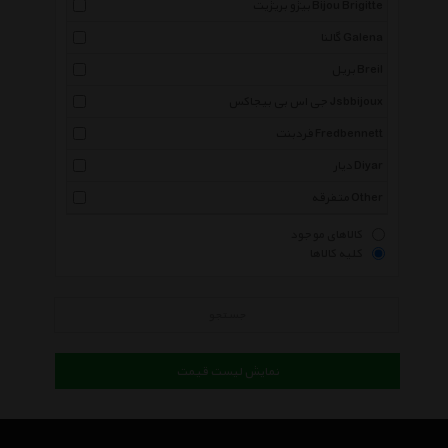
بیژو بریژیت Bijou Brigitte
گالنا Galena
بریل Breil
جی اس بی بیجاکس Jsbbijoux
فردبنت Fredbennett
دیار Diyar
متفرقه Other
کالاهای موجود
کلیه کالاها
جستجو
نمایش لیست قیمت