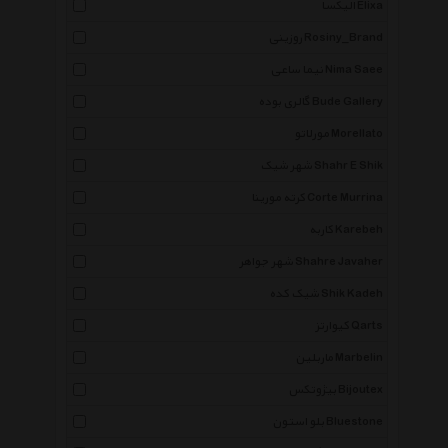
الیکسا Elixa
روزینی Rosiny_Brand
نیما ساعی Nima Saee
گالری بوده Bude Gallery
مورلاتو Morellato
شهر شیک Shahr E Shik
کرته مورینا Corte Murrina
کاربه Karebeh
شهر جواهر Shahre Javaher
شیک کده Shik Kadeh
کیوارتز Qarts
ماربلین Marbelin
بیژوتکس Bijoutex
بلو استون Bluestone