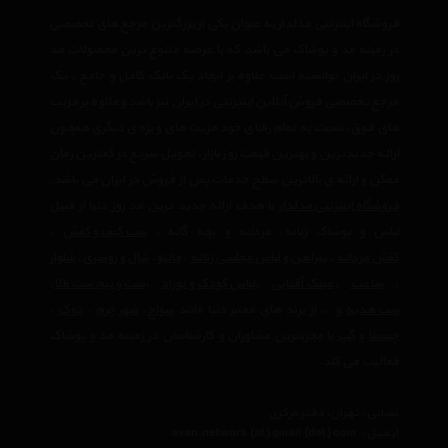
فروشگاه اینترنتی مدلدار به عنوان یکی از بزرگترین مرجع های تخصصی
در زمینه مد و پوشاک می باشد که با عرضه متنوع ترین محصولات مد
روز در ایران توانسته است علاوه بر ایجاد یک بانک کامل و جامع ، یک
مرجع تخصصی فروش آنلاین اینترنتی در ایران نیز باشد وعلاوه بر مزیت
های فوق، نسبت به تمام رقبای خود مزیت های ویژه ی دیگری همچون
ارائه جدیدترین و بهترین قیمت روز بازار، تحویل سریع در کمترین زمان
ممکن و ارائه ی بالاترین سطح خدمات پس از فروش در ایران می باشد.
فروشگاه اینترنتی مدلدار
با هدف ارائه جدید ترین مد روز دنیا از قبیل
لباس و پوشاک زنانه، مردانه و بچه گانه ,
ست کیف و کفش
،
کفش مردانه
،
پیراهن و لباس مجلسی زنانه
،‌
مانتو
،
شال و روسری
،
شلوار
،
ساعت
،
عینک آفتابی
،
لباس کودک و نوزاد
،
ست و نیم ست طلا
،
ست هدیه
و ... از برند های معتبر دنیا مانند
سواچ
،
شهر چرم
،
دوک
،
چیستا
و
گپ
با مجربترین مشاوران و کارشناسان در زمینه مد و پوشاک
فعالیت می کند.
نشانی : تهران، دفتر مرکزی
ایمیل :
avan.network {at} gmail {dot} com