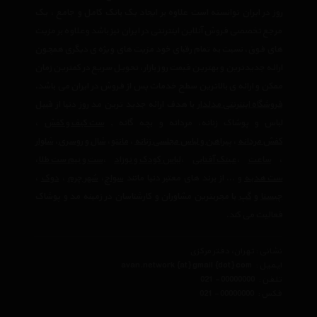
روز در ایران توانسته است علاوه بر ایجاد یک بانک کامل و جامع ، یک
مرجع تخصصی فروش آنلاین اینترنتی در ایران نیز باشد وعلاوه بر مزیت
های فوق، نسبت به تمام رقبای خود مزیت های ویژه ی دیگری همچون
ارائه جدیدترین و بهترین قیمت روز بازار، تحویل سریع در کمترین زمان
ممکن و ارائه ی بالاترین سطح خدمات پس از فروش در ایران می باشد.
فروشگاه اینترنتی مدلدار
با هدف ارائه جدید ترین مد روز دنیا از قبیل
لباس و پوشاک زنانه، مردانه و بچه گانه ,
ست کیف و کفش
،
کفش مردانه
،
پیراهن و لباس مجلسی زنانه
،‌
مانتو
،
شال و روسری
،
شلوار
،
ساعت
،
عینک آفتابی
،
لباس کودک و نوزاد
،
ست و نیم ست طلا
،
ست هدیه
و ... از برند های معتبر دنیا مانند
سواچ
،
شهر چرم
،
دوک
،
چیستا
و
گپ
با مجربترین مشاوران و کارشناسان در زمینه مد و پوشاک
فعالیت می کند.
نشانی : تهران، دفتر مرکزی
ایمیل :
avan.network {at} gmail {dot} com
تلفن :
021 - 00000000
فکس :
021 - 00000000