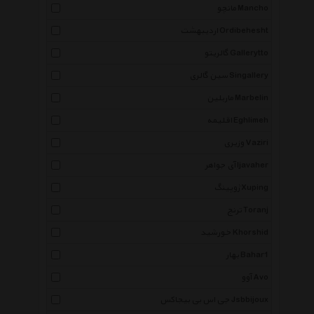
مانچو Mancho
اردیبهشت Ordibehesht
گالریتو Gallerytto
سین گالری Singallery
ماربلین Marbelin
اقلیمه Eghlimeh
وزیری Vaziri
آی جواهر Ijavaher
ژوپینگ Xuping
ترنج Toranj
خورشید Khorshid
بهار Bahar1
آوو Avo
جی اس بی بیجاکس Jsbbijoux