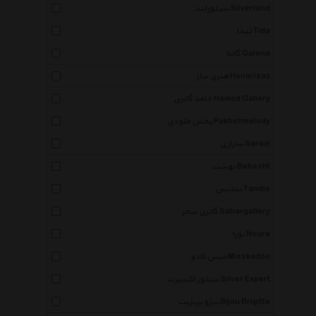
سیلورلند Silverland
تیدا Tida
گالنا Galena
هنری ساز Honarisaz
حامد گالری Hamed Gallery
پخش ملودی Pakhshmelody
سارازی Sarazi
بهشت Behesht
تندیس Tandis
گالری سحر Sahargallery
نورا Noura
میس کادو Misskadoo
سیلور اکسپرت Silver Expert
بیژو بریژیت Bijou Brigitte