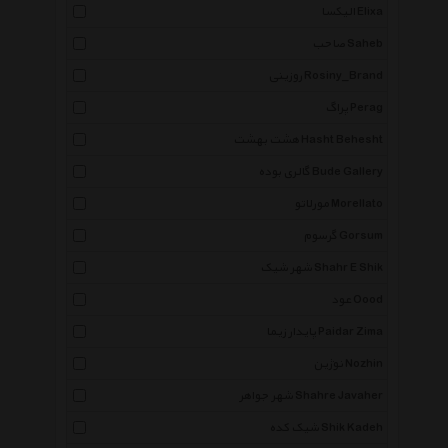
الیکسا Elixa
صاحب Saheb
روزینی Rosiny_Brand
پراگ Perag
هشت بهشت Hasht Behesht
گالری بوده Bude Gallery
مورلاتو Morellato
گرسوم Gorsum
شهر شیک Shahr E Shik
عود Oood
پایدار زیما Paidar Zima
نوژین Nozhin
شهر جواهر Shahre Javaher
شیک کده Shik Kadeh