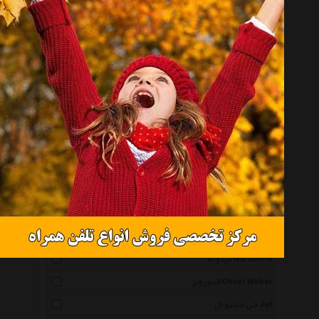
موجود نیست
انتخاب گروه
گوشواره Earring
همه گروهها
لوتوس Lotus
اسپریت Esprit
پیر کاردین Pierre Cardin
میو Mio
ناردونه Nardoone
الیور وبر Oliver Weber
جی دبلیو ال Jwl