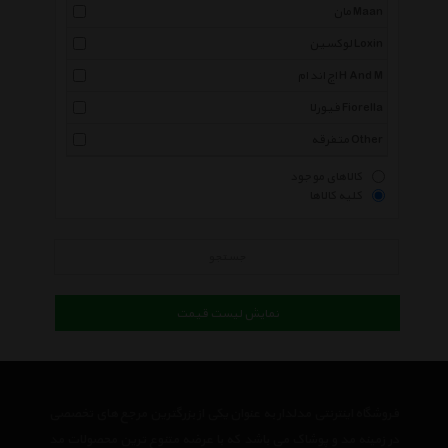
مان Maan
لوکسین Loxin
اچ اند ام H And M
فیورلا Fiorella
متفرقه Other
کالاهای موجود
کلیه کالاها
جستجو
نمایش لیست قیمت
فروشگاه اینترنتی مدلدار به عنوان یکی از بزرگترین مرجع های تخصصی
در زمینه مد و پوشاک می باشد که با عرضه متنوع ترین محصولات مد