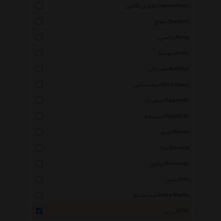
کلوین کلاین Calvin Klein
سواچ Swatch
راکسی Roxy
یوسلا Ucela
الف دال Alef Dal
نیما ساعی Nima Saee
سعیده Saeedeh
دستخط Dastkhat
مینو Minoo
برازا Beraza
برازوی Brosway
سین Siin
صبا ملیله Saba Malile
فی بی Fibi