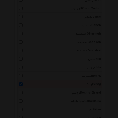
راکسی Roxy
الیور وبر Oliver Weber
لوتوس Lotus
صاحب Saheb
سیمینه Simmineh
سعیده Saeedeh
دستخط Dastkhat
سین Siin
فی بی Fibi
اسپریت Esprit
پراگ Perag
روزینی Rosiny_Brand
صبا ملیله Saba Malile
کیان Kian