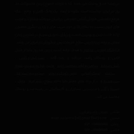
در زمینه مد و پوشاک می باشد که با عرضه متنوع ترین محصولات مد
روز در ایران توانسته است علاوه بر ایجاد یک بانک کامل و جامع ، یک
مرجع تخصصی فروش آنلاین اینترنتی در ایران نیز باشد وعلاوه بر مزیت
های فوق، نسبت به تمام رقبای خود مزیت های ویژه ی دیگری همچون
ارائه جدیدترین و بهترین قیمت روز بازار، تحویل سریع در کمترین زمان
ممکن و ارائه ی بالاترین سطح خدمات پس از فروش در ایران می باشد.
فروشگاه اینترنتی مدلدار
با هدف ارائه جدید ترین مد روز دنیا از قبیل
لباس و پوشاک زنانه، مردانه و بچه گانه ,
ست کیف و کفش
،
کفش مردانه
،
پیراهن و لباس مجلسی زنانه
،‌
مانتو
،
شال و روسری
،
شلوار
،
ساعت
،
عینک آفتابی
،
لباس کودک و نوزاد
،
ست و نیم ست طلا
،
ست هدیه
و ... از برند های معتبر دنیا مانند
سواچ
،
شهر چرم
،
دوک
،
چیستا
و
گپ
با مجربترین مشاوران و کارشناسان در زمینه مد و پوشاک
فعالیت می کند.
نشانی : تهران، دفتر مرکزی
ایمیل :
avan.network {at} gmail {dot} com
تلفن :
021 - 00000000
فکس :
021 - 00000000