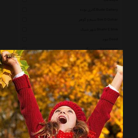
مایا Maya
گالری بوده Bude Gallery
سیم و گوهر Sim O Gohar
شهر شیک Shahr E Shik
عود Oood
دست نگار Dastnegar
ماه دخت Mah Dokht
سی پرشیا Cpersia
شهر جواهر Shahre Javaher
ثمین Samin
مانچو Mancho
حامد گالری Hamed Gallery
دستینه گالری Dastinegallery
شیک کده Shik Kadeh