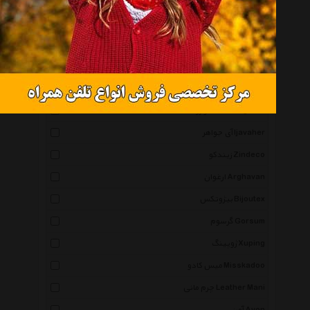
گالریتو Gallerytto
سین گالری Singallery
کامئو Cameo
اقلیمه Eghlimeh
آنفورگیون Unforgiven
سنگ و زر Sangozar
آی جواهر Ijavaher
زیندکو Zindeco
ارغوان Arghavan
بیژوتکس Bijoutex
گرسوم Gorsum
ژوپینگ Xuping
میس کادو Misskadoo
چرم مانی Leather Mani