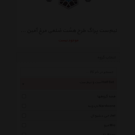
نیم‌ست پراگ طرح هشت ضلعی مرغ آمین مدل PRG121007
موجود نیست
انتخاب گروه
ست و نیم ست Half Set
همه گروهها
ناردونه Nardoone
جی دبلیو ال Jwl
میو Mio