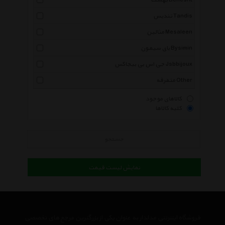
بهشت Behesht
تندیس Tandis
مثالین Mesaleen
بای سیمون Bysimin
جی اس بی بیجاکس Jsbbijoux
متفرقه Other
کالاهای موجود
کلیه کالاها
جستجو
نمایش لیست قیمت
فروشگاه اینترنتی مدلدار به عنوان یکی از بزرگترین مرجع های تخصصی