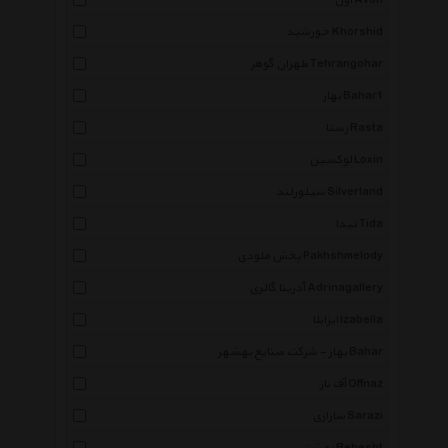
آون Avon
خورشید Khorshid
طهران گوهر Tehrangohar
بهار Bahar1
رستا Rasta
لوکسین Loxin
سیلورلند Silverland
تیدا Tida
پخش ملودی Pakhshmelody
آدرینا گالری Adrinagallery
ایزابلا Izabella
بهار - شرکت صنایع بهشهر Bahar
آف ناز Offnaz
سارازی Sarazi