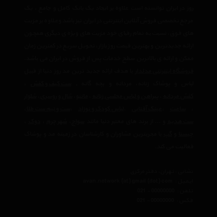
روز در ایران توانسته است علاوه بر ایجاد یک بانک کامل و جامع ، یک
مرجع تخصصی فروش آنلاین اینترنتی در ایران نیز باشد وعلاوه بر مزیت
های فوق، نسبت به تمام رقبای خود مزیت های ویژه ی دیگری همچون
ارائه جدیدترین و بهترین قیمت روز بازار، تحویل سریع در کمترین زمان
ممکن و ارائه ی بالاترین سطح خدمات پس از فروش در ایران می باشد.
فروشگاه اینترنتی مدلدار
با هدف ارائه جدید ترین مد روز دنیا از قبیل
لباس و پوشاک زنانه، مردانه و بچه گانه ,
ست کیف و کفش
،
کفش مردانه
،
پیراهن و لباس مجلسی زنانه
،‌
مانتو
،
شال و روسری
،
شلوار
،
ساعت
،
عینک آفتابی
،
لباس کودک و نوزاد
،
ست و نیم ست طلا
،
ست هدیه
و ... از برند های معتبر دنیا مانند
سواچ
،
شهر چرم
،
دوک
،
چیستا
و
گپ
با مجربترین مشاوران و کارشناسان در زمینه مد و پوشاک
فعالیت می کند.
نشانی : تهران، دفتر مرکزی
ایمیل :
avan.network {at} gmail {dot} com
تلفن :
021 - 00000000
فکس :
021 - 00000000