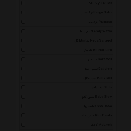
تیک تاک Tik Tak
برگ سبز Barge Sabz
یومسه Yumese
اندی واوا Andy Wawa
ندا ساراگل Neda Saragol
مادرکر Mothercare
کارامل Caramell
بیبی جم Babyjem
بیبی دال Baby Doll
کی تی اس Kts
بیبی گلو Baby Glow
منا رزا Monna Rosa
مینی داملا Mini Damla
آدمک Adamak