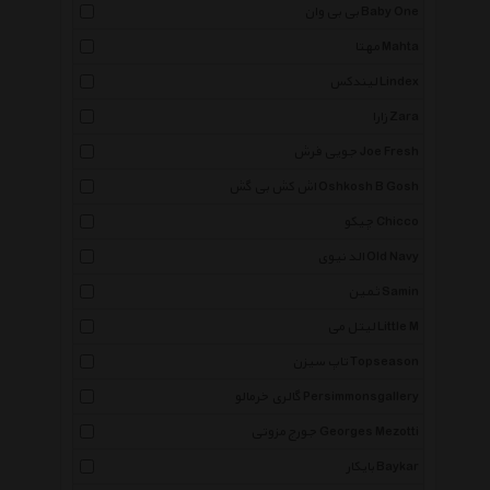
بی بی وان Baby One
مهتا Mahta
لیندکس Lindex
زارا Zara
جویی فرش Joe Fresh
اش کش بی گش Oshkosh B Gosh
چیکو Chicco
الد نیوی Old Navy
ثمین Samin
لیتل می Little M
تاپ سیزن Topseason
گالری خرمالو Persimmonsgallery
جورج مزوتی Georges Mezotti
بایکار Baykar