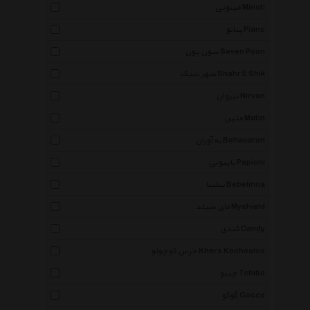
مینوتی Minoti
پیانو Piano
سون پون Seven Poon
شهر شیک Shahr E Shik
نیروان Nirvan
متین Matin
به آوران Behavaran
پاپیونی Papioni
ببلینا Bebelinna
مای شیلد Myshield
کندی Candy
خرس کوچولو Khers Kochooloo
چیبو Tchibo
گوکو Gocco