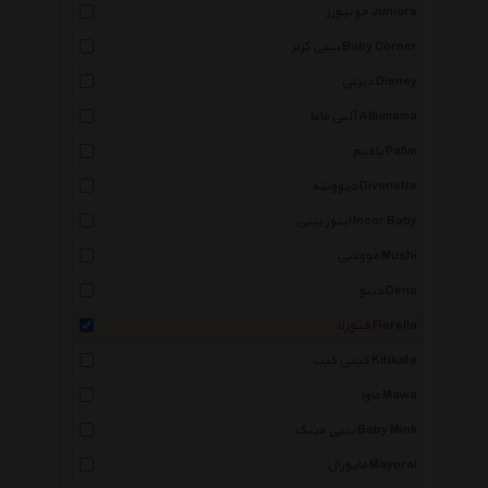
جونیورز Juniors
بیبی کرنر Baby Corner
دیزنی Disney
آلبی ماما Albimama
پافیم Pafim
دیوونته Divonette
اینور بیبی Inoor Baby
مووشی Mushi
دینو Deno
فیورلا Fiorella
کیتی کیت Kitikate
ماوا Mawa
بیبی مینک Baby Mink
مایورال Mayoral