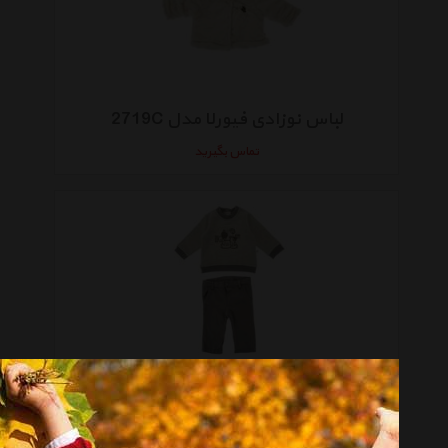
لباس نوزادی فیورلا مدل 2719C
تماس بگیرید
ست لباس پسرانه فیورلا مدل Fio2705G
تماس بگیرید