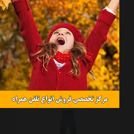
ست لباس پسرانه فیورلا مدل Fio3705C
تماس بگیرید