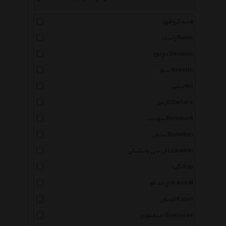
همه گروهها
رانیک Runic
دولوو Davalloo
ببتو Bebetto
نیلی Nili
کارترز Carters
بنوبنت Benobent
بنتون Benetton
ال سی وایکیکی Lcwaikiki
گپ Gap
اچ اند ام H And M
کوتون Koton
جیمبوری Gymboree