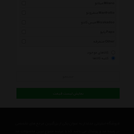
میلانو Milano
منفروتو Manfrotto
میس کادو Misskadoo
پاپو Papo
متفرقه Other
کالاهای موجود
کلیه کالاها
جستجو
نمایش لیست قیمت
فروشگاه اینترنتی مدلدار به عنوان یکی از بزرگترین مرجع های تخصصی
در زمینه مد و پوشاک می باشد که با عرضه متنوع ترین محصولات مد