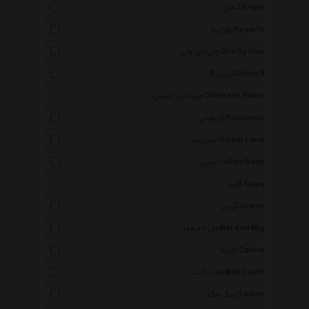
آنجل Angel
روزاریو Rosario
وان بای وان One By One
کریزی 8 Crazy 8
چیلدرنز پلیس Childrens Place
نازپوش Nazpoosh
نیپرلند Nipper Land
ادا بیبی Eda Baby
گایه Gaye
گرین Green
مل اند موژ Mel And Moj
کارینا Carina
ماه دخت Mah Dokht
تیک مک Tikmak