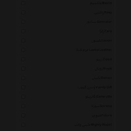
ماکسیم Maxim
راکسی Roxy
سناتور Sennator
زارا Zara
لکسون Lexon
چرم لانکا Lanka Leather
زیپو Zippo
رویال Royal
بانیان Banian
وندی گیفت Vandy Gift
گالریتو Gallerytto
سورنا Sorena
فیوچر Future
مایتی والت Mighty Wallet