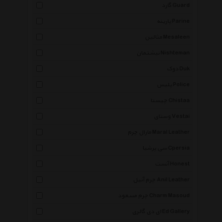
گارد Guard
پارینه Parine
مثالین Mesaleen
نیشتمان Nishteman
دوک Duk
پلیس Police
چیستا Chistaa
وستای Vestai
مارال چرم Maral Leather
سی پرشیا Cpersia
آنست Honest
چرم آنیل Anil Leather
چرم مسعود Charm Masoud
ای دی گالری Ed Gallery