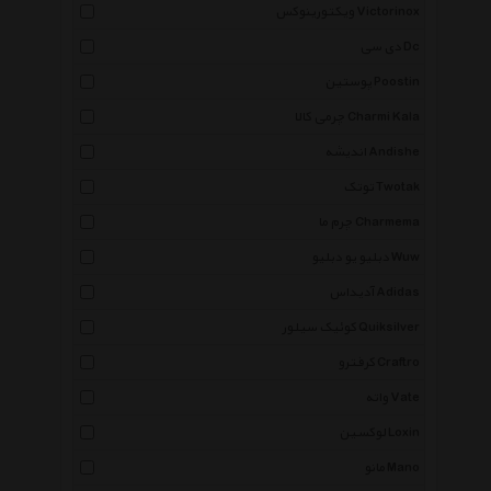
ویکتورینوکس Victorinox
دی سی Dc
پوستین Poostin
چرمی کالا Charmi Kala
اندیشه Andishe
توتک Twotak
چرم ما Charmema
دبلیو یو دبلیو Wuw
آدیداس Adidas
کوئیک سیلور Quiksilver
کرفترو Craftro
واته Vate
لوکسین Loxin
مانو Mano