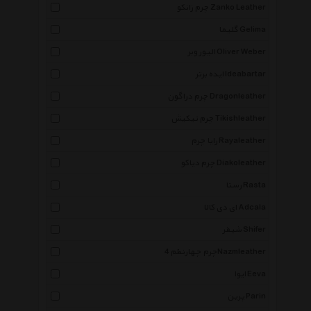
چرم زانکو Zanko Leather
گلیما Gelima
الیور وبر Oliver Weber
ایده برتر Ideabartar
چرم دراگون Dragonleather
چرم تیکیش Tikishleather
رایا چرم Rayaleather
چرم دیاکو Diakoleather
رستا Rasta
ای دی کالا Adcala
شیفر Shifer
چرم چهارنظم 4Nazmleather
ایوا Eeva
پرین Parin