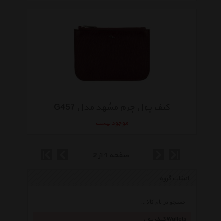
کیف پول چرم مشهد مدل G457
موجود نیست
صفحه 1 از 2
انتخاب گروه
کیف پول Wallets