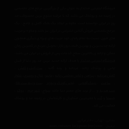
فروشگاه اینترنتی مدلدار به عنوان یکی از بزرگترین مرجع های تخصصی
در زمینه مد و پوشاک می باشد که با عرضه متنوع ترین محصولات مد
روز در ایران توانسته است علاوه بر ایجاد یک بانک کامل و جامع ، یک
مرجع تخصصی فروش آنلاین اینترنتی در ایران نیز باشد وعلاوه بر مزیت
های فوق، نسبت به تمام رقبای خود مزیت های ویژه ی دیگری همچون
ارائه جدیدترین و بهترین قیمت روز بازار، تحویل سریع در کمترین زمان
ممکن و ارائه ی بالاترین سطح خدمات پس از فروش در ایران می باشد.
فروشگاه اینترنتی مدلدار
با هدف ارائه جدید ترین مد روز دنیا از قبیل
لباس و پوشاک زنانه، مردانه و بچه گانه ,
ست کیف و کفش
،
کفش مردانه
،
پیراهن و لباس مجلسی زنانه
،‌
مانتو
،
شال و روسری
،
شلوار
،
ساعت
،
عینک آفتابی
،
لباس کودک و نوزاد
،
ست و نیم ست طلا
،
ست هدیه
و ... از برند های معتبر دنیا مانند
سواچ
،
شهر چرم
،
دوک
،
چیستا
و
گپ
با مجربترین مشاوران و کارشناسان در زمینه مد و پوشاک
فعالیت می کند.
نشانی : تهران، دفتر مرکزی
ایمیل :
avan.network {at} gmail {dot} com