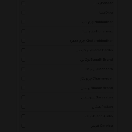
پندار Pendar
دیبا Diba
چرم ناب Nableather
هنری ساز Honarisaz
چرم خاطره Khaterehleather
پیر کاردین Pierre Cardin
بوگاتی Bugatti Brand
این چنتا Inchanta
چرم نگار Charmnegar
بیشان Bisean Brand
سروستان Sarvestan
پاتکان Patkan
دیاکو Diaco Audio
کارپیزا Carpisa