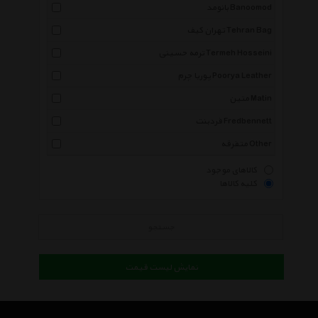
بانومد Banoomod
تهران کیف Tehran Bag
ترمه حسینی Termeh Hosseini
پوریا چرم Poorya Leather
متین Matin
فردبنت Fredbennett
متفرقه Other
کالاهای موجود
کلیه کالاها
جستجو
نمایش لیست قیمت