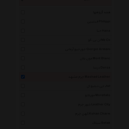
همه گروهها
فیلیپی Philippi
حنا Hana
ان بی.کو Nb Co
جورجیو آرمانی Giorgio Armani
مون بلان Mont Blanc
درسا Dorsa
چرم مشهد Mashad Leather
جی دبلیو ال Jwl
مورلاتو Morellato
شهر چرم Leather City
کهن چرم Kohan Charm
ستاک Setak