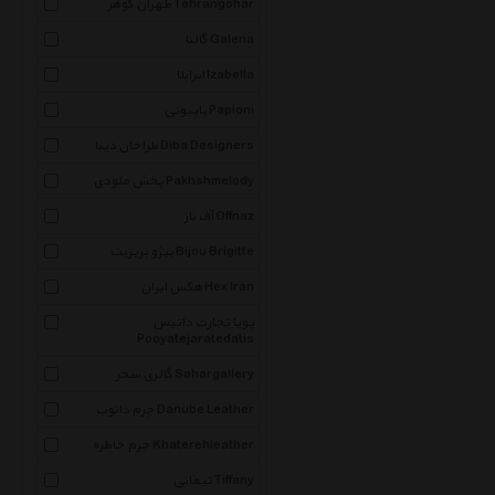
طهران گوهر Tehrangohar
گالنا Galena
ایزابلا Izabella
پاپیونی Papioni
طراحان دیبا Diba Designers
پخش ملودی Pakhshmelody
آف ناز Offnaz
بیژو بریژیت Bijou Brigitte
هکس ایران Hex Iran
پویا تجارت داتیس
Pooyatejaratedatis
گالری سحر Sahargallery
چرم دانوب Danube Leather
چرم خاطره Khaterehleather
تیفانی Tiffany