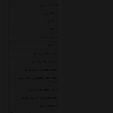
سواچ Swatch
صوفی Soufi
ویولا Viola
پلیس Police
چوبین Choobin
دوک Duk
نیلو سرا Niloosara
زیورآلات ه He Jewelry
چرم دراگون Dragonleather
نقش نگار رضوی Naghsh Negar
Razavi
چرم مانی Leather Mani
شهر جواهر Shahre Javaher
مانچو Mancho