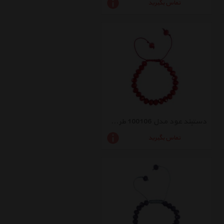
تماس بگیرید
دستبند عود مدل 100106 طرح کریستال زرشکی تیره
تماس بگیرید