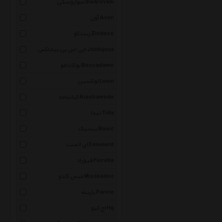
سواروسکی Swarovski
آون Avon
زیندکو Zindeco
جی اس بی بیجاکس Jsbbijoux
بوکادامو Boccadamo
لوکسین Loxin
کیاشامد Kiashamode
تیدا Tida
بیسیک Basic
ای المنت Eelement
فیورلا Fiorella
میس کادو Misskadoo
پارینه Parine
اچ کیو Hq