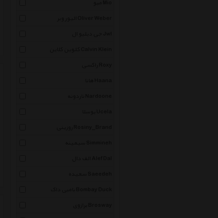
میو Mio
الیور وبر Oliver Weber
جی دبلیو ال Jwl
کلوین کلاین Calvin Klein
راکسی Roxy
هانا Haana
ناردونه Nardoone
یوسلا Ucela
روزینی Rosiny_Brand
سیمینه Simmineh
الف دال Alef Dal
سعیده Saeedeh
بامبی داک Bombay Duck
برازوی Brosway