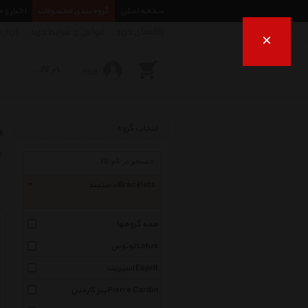
صفحه اصلی
گروه بندی محصولات
اخبار و 
راهنمای خرید
قوانین و شرایط خرید
درباره
×
ورود
د
انتخاب گروه
ب
دستبند Bracelets
همه گروهها
لوتوس Lotus
اسپریت Esprit
پیر کاردین Pierre Cardin