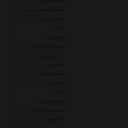
هنری ساز Honarisaz
چرم مشهد Mashad Leather
آی جواهر Ijavaher
آوو Avo
ژوپینگ Xuping
ریسه گالری Ri3 Gallery
ورساچه Versace
بهار Bahar1
گرامی گالری Geramy Gallery
ترنج Toranj
رستا Rasta
خورشید Khorshid
آدرینا گالری Adrinagallery
ماه دخت Mah Dokht