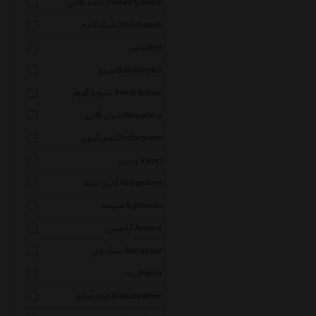
حامد گالری Hamed Gallery
شیک کده Shik Kadeh
سین Syn
گالریتو Gallerytto
سیم و گوهر Sim O Gohar
سین گالری Singallery
آنفورگیون Unforgiven
وزیری Vaziri
گالری نیله Nilegallery
اقلیمه Eghlimeh
آرامیس Aramis
سنگ و زر Sangozar
پرنا Parna
چرم دیاکو Diakoleather