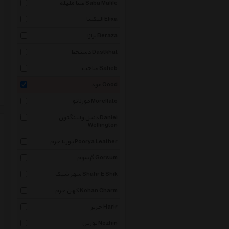
صبا ملیله Saba Malile
الیکسا Elixa
برازا Beraza
دستخط Dastkhat
صاحب Saheb
عود Oood
مورلاتو Morellato
دنیل ولینگتون Daniel
Wellington
پوریا چرم Poorya Leather
گرسوم Gorsum
شهر شیک Shahr E Shik
کهن چرم Kohan Charm
حریر Harir
نوژین Nozhin