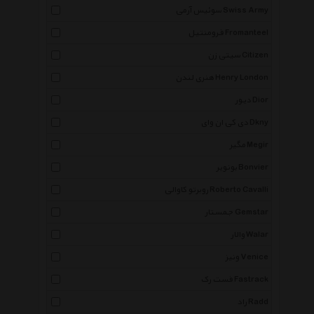
سوئیس آرمی Swiss Army
فرومنتیل Fromanteel
سیتی زن Citizen
هنری لندن Henry London
دیور Dior
دی کی ان وای Dkny
مگیر Megir
بونویر Bonvier
روبرتو کاوالی Roberto Cavalli
جمستار Gemstar
والار Walar
ونیز Venice
فست رک Fastrack
راد Radd