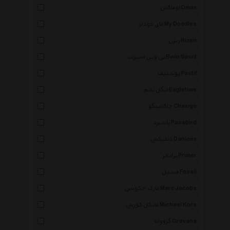
اوماکس Omax
مای دودلز My Doodles
ریزن Rizen
بی وین اسپرت Bwin Sport
پوستیف Postif
ایگل تایم Eagletime
چاکسیگو Chaxigo
پاسبرد Passbird
دنلیکس Danleex
پرایمر Primer
فسیل Fossil
مارک جکوبس Marc Jacobs
مایکل کورس Michael Kors
گرووانا Grovana