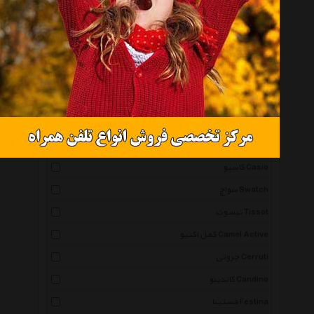
ساعت مچی عقربه‌ای Analogue Watch
همه گروهها
اورینت Orient
اسپریت Esprit
آیس واچ Icewatch
پوما Puma
کاسیو Casio
سواچ Swatch
تیسوت Tissot
کمل اکتیو Camel Active
چروتی Cerruti
کاندینو Candino
فستینا Festina