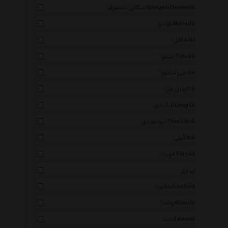
اسکاژن دانمارک Skagen Denmark
موادو Movado
آفل Afel
چیبو Tchibo
جی دبلیو Jw
او ال جی Olj
لانگ دی Lang Di
تروساردی Trussardi
آیلی Aili
فوراد Forrad
ای وی
لدفورد Ledford
وامدا Wamda
آمانت Amant