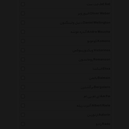
جت ست Jet Set
الیور وبر Oliver Weber
دنیل ولینگتون Daniel Wellington
آندره موشه Andre Mouche
کومونو Komono
ویکتورینوکس Victorinox
رومانسون Romanson
الیکسا Elixa
بالمن Balmain
برگشترن Bergstern
ای ام پی ام Am Pm
آلبرت ریله Albert Riele
ازتورین Aztorin
رادو Rado