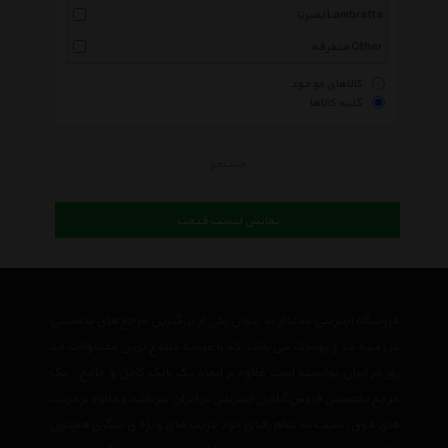
لمبرتا Lambretta
متفرقه Other
کالاهای موجود
کلیه کالاها
جستجو
نمایش لیست قیمت
فروشگاه اینترنتی مدلدار به عنوان یکی از بزرگترین مرجع های تخصصی
در زمینه مد و پوشاک می باشد که با عرضه متنوع ترین محصولات مد
روز در ایران توانسته است علاوه بر ایجاد یک بانک کامل و جامع ، یک
مرجع تخصصی فروش آنلاین اینترنتی در ایران نیز باشد وعلاوه بر مزیت
های فوق، نسبت به تمام رقبای خود مزیت های ویژه ی دیگری همچون