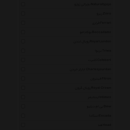
نچرالی ژوژو Naturallyjojo
زیرو Ziiiro
فراری Ferrari
بوکادامو Boccadamo
رویال لندن Royal London
تریوا Triwa
کلبرت Colbbert
چارلز جردن Charlesjourdan
فیترون Fitron
رویال کرون Royal Crown
اینتایمز Intimes
بی ام دبلیو Bmw
اسکادا Escada
هد Head