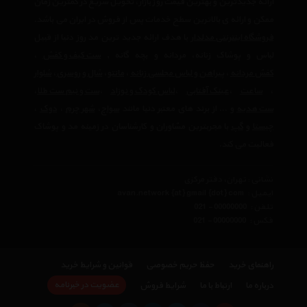
ارائه جدیدترین و بهترین قیمت روز بازار، تحویل سریع در کمترین زمان
ممکن و ارائه ی بالاترین سطح خدمات پس از فروش در ایران می باشد.
فروشگاه اینترنتی مدلدار
با هدف ارائه جدید ترین مد روز دنیا از قبیل
لباس و پوشاک زنانه، مردانه و بچه گانه ,
ست کیف و کفش
،
کفش مردانه
،
پیراهن و لباس مجلسی زنانه
،‌
مانتو
،
شال و روسری
،
شلوار
،
ساعت
،
عینک آفتابی
،
لباس کودک و نوزاد
،
ست و نیم ست طلا
،
ست هدیه
و ... از برند های معتبر دنیا مانند
سواچ
،
شهر چرم
،
دوک
،
چیستا
و
گپ
با مجربترین مشاوران و کارشناسان در زمینه مد و پوشاک
فعالیت می کند.
نشانی : تهران، دفتر مرکزی
ایمیل :
avan.network {at} gmail {dot} com
تلفن :
021 - 00000000
فکس :
021 - 00000000
راهنمای خرید
حفظ حریم خصوصی
قوانین و شرایط خرید
×
عضویت در خبرنامه
درباره ما
ارتباط با ما
شرایط فروش