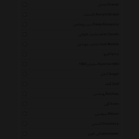
شانل Chanel
اکسنت Axcent Brabd
دیپ رومانس Deep Romance
جاست کاوالی Just Cavalli
جاست موبایل Just Mobile
فرو Ferro
سانرایز 1893 Sunrise1893
آنجل Angel
گلف Golf
روشاس Rochas
آون Avon
نیبوسی Nibosi
کنتس Countess
لی کوپر Leecooper