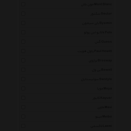
مون بلان Mont Blanc
سکتور Sector
بای سیمون Bysimin
یو اس پولو Us Polo
گس Guess
پاول هویت Paul Hewitt
برازوی Brosway
بی ول Bewell
سوئیستایل Swstyle
مویا Moya
کایور Kayuer
ماوی Mavi
میبو Meibo
لاکسمی Laxmi