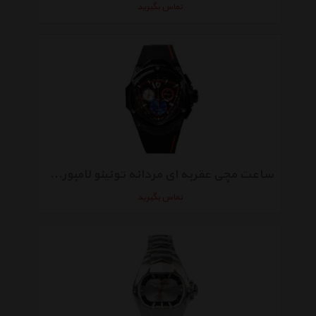
تماس بگیرید
ساعت مچی عقربه ای مردانه تونینو لامبورگینی مدل TL-RED LINE 08
تماس بگیرید