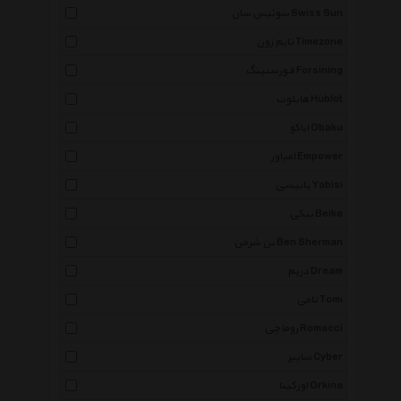
سوئیس سان Swiss Sun
تایم زون Timezone
فورسنینگ Forsining
هابلوت Hublot
اباکو Obaku
امپاور Empower
یابیسی Yabisi
بیکی Beike
بن شرمن Ben Sherman
دریم Dream
تامی Tomi
روماچی Romacci
سایبر Cyber
اورکینا Orkina