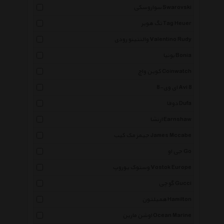
سواروسکی Swarovski
تگ هویر Tag Heuer
والنتینو رودی Valentino Rudy
بونیا Bonia
کوین واچ Coinwatch
ای وی-8 Avi 8
دوفا Dufa
ارنشا Earnshaw
جیمز مک کیب James Mccabe
جی او Go
وستوک یوروپ Vostok Europe
گوچی Gucci
همیلتون Hamilton
اوشن مارین Ocean Marine