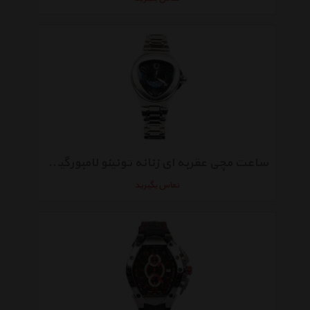
ساعت مچی عقربه ای زنانه تونینو لامبورگینی مدل TL-701
تماس بگیرید