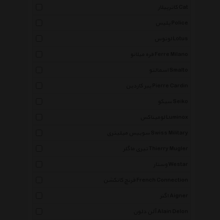
کاترپیلار Cat
پلیس Police
لوتوس Lotus
فره میلانو Ferre Milano
اسمالتو Smalto
پیر کاردین Pierre Cardin
سیکو Seiko
لومیناکس Luminox
سوییس میلیتری Swiss Military
تیری ماگلر Thierry Mugler
وستار Westar
فرنچ کانکشن French Connection
اگنر Aigner
آلن دلون Alain Delon