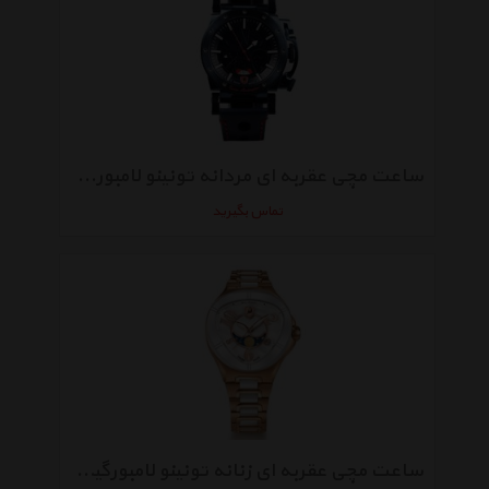
ساعت مچی عقربه ای مردانه تونینو لامبورگینی مدل TL-LR10-03
تماس بگیرید
ساعت مچی عقربه ای زنانه تونینو لامبورگینی مدل TL-706