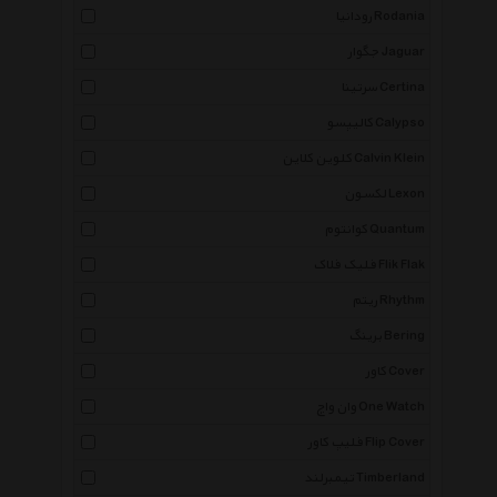
رودانیا Rodania
جگوار Jaguar
سرتینا Certina
کالیپسو Calypso
کلوین کلاین Calvin Klein
لکسون Lexon
کوانتوم Quantum
فلیک فلاک Flik Flak
ریتم Rhythm
برینگ Bering
کاور Cover
وان واچ One Watch
فلیپ کاور Flip Cover
تیمبرلند Timberland