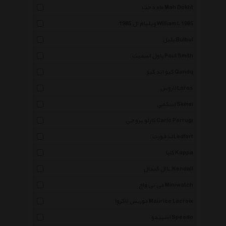
ماه دخت Mah Dokht
ویلیام ال 1985 William L 1985
بلبل Bulbul
پاول اسمیت Paul Smith
کیو اند کیو Qandq
لاروس Laros
اسکمی Skmei
کارلو پروجی Carlo Perrugi
لدفورت Ledfort
کاپا Kappa
ال کندال L.Kendall
می نی واچ Miniwatch
موریس لاکروا Maurice Lacroix
اسپیدو Speedo