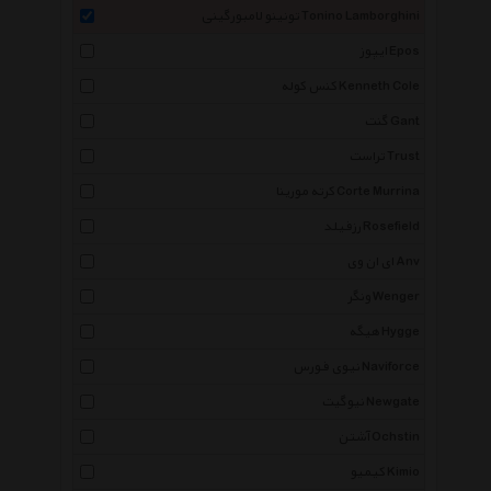
تونینو لامبورگینی Tonino Lamborghini
ایپوز Epos
کنس کوله Kenneth Cole
گنت Gant
تراست Trust
کرته مورینا Corte Murrina
رزفیلد Rosefield
ای ان وی Anv
ونگر Wenger
هیگه Hygge
نیوی فورس Naviforce
نیوگیت Newgate
آشتن Ochstin
کیمیو Kimio