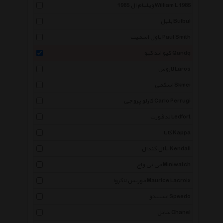
ویلیام ال 1985 William L 1985
بلبل Bulbul
پاول اسمیت Paul Smith
کیو اند کیو Qandq
لاروس Laros
اسکمی Skmei
کارلو پروجی Carlo Perrugi
لدفورت Ledfort
کاپا Kappa
ال کندال L.Kendall
می نی واچ Miniwatch
موریس لاکروا Maurice Lacroix
اسپیدو Speedo
شانل Chanel