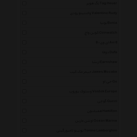
تگ هویر Tag Heuer
والنتینو رودی Valentino Rudy
بونیا Bonia
کوین واچ Coinwatch
ای وی-8 Avi 8
دوفا Dufa
ارنشا Earnshaw
جیمز مک کیب James Mccabe
جی او Go
وستوک یوروپ Vostok Europe
گوچی Gucci
همیلتون Hamilton
اوشن مارین Ocean Marine
تونینو لامبورگینی Tonino Lamborghini