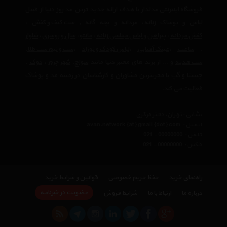
فروشگاه اینترنتی مدلدار
با هدف ارائه جدید ترین مد روز دنیا از قبیل
لباس و پوشاک زنانه، مردانه و بچه گانه ,
ست کیف و کفش
،
کفش مردانه
،
پیراهن و لباس مجلسی زنانه
،‌
مانتو
،
شال و روسری
،
شلوار
،
ساعت
،
عینک آفتابی
،
لباس کودک و نوزاد
،
ست و نیم ست طلا
،
ست هدیه
و ... از برند های معتبر دنیا مانند
سواچ
،
شهر چرم
،
دوک
،
چیستا
و
گپ
با مجربترین مشاوران و کارشناسان در زمینه مد و پوشاک
فعالیت می کند.
نشانی : تهران، دفتر مرکزی
ایمیل :
avan.network {at} gmail {dot} com
تلفن :
021 - 00000000
فکس :
021 - 00000000
راهنمای خرید
حفظ حریم خصوصی
قوانین و شرایط خرید
عضویت در خبرنامه
درباره ما
ارتباط با ما
شرایط فروش
×