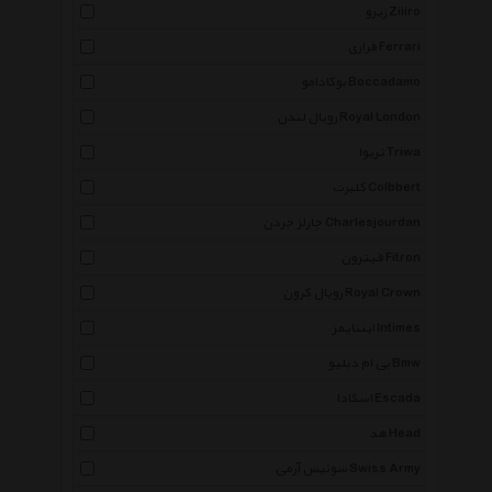
زیرو Ziiiro
فراری Ferrari
بوکادامو Boccadamo
رویال لندن Royal London
تریوا Triwa
کلبرت Colbbert
چارلز جردن Charlesjourdan
فیترون Fitron
رویال کرون Royal Crown
اینتایمز Intimes
بی ام دبلیو Bmw
اسکادا Escada
هد Head
سوئیس آرمی Swiss Army