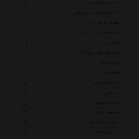
اکسنت Axcent Brabd
دیپ رومانس Deep Romance
جاست کاوالی Just Cavalli
جاست موبایل Just Mobile
فرو Ferro
سانرایز 1893 Sunrise1893
آنجل Angel
گلف Golf
روشاس Rochas
آون Avon
نیبوسی Nibosi
کنتس Countess
لی کوپر Leecooper
نچرالی ژوژو Naturallyjojo