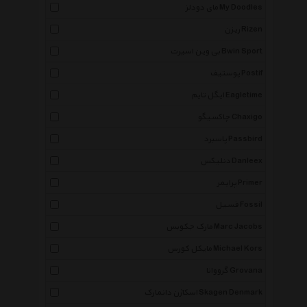
مای دودلز My Doodles
ریزن Rizen
بی وین اسپرت Bwin Sport
پوستیف Postif
ایگل تایم Eagletime
چاکسیگو Chaxigo
پاسبرد Passbird
دنلیکس Danleex
پرایمر Primer
فسیل Fossil
مارک جکوبس Marc Jacobs
مایکل کورس Michael Kors
گرووانا Grovana
اسکاژن دانمارک Skagen Denmark