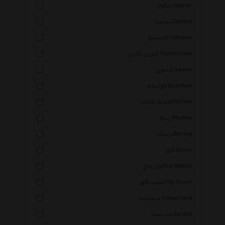
جگوار Jaguar
سرتینا Certina
کالیپسو Calypso
کلوین کلاین Calvin Klein
لکسون Lexon
کوانتوم Quantum
فلیک فلاک Flik Flak
ریتم Rhythm
برینگ Bering
کاور Cover
وان واچ One Watch
فلیپ کاور Flip Cover
تیمبرلند Timberland
جت ست Jet Set