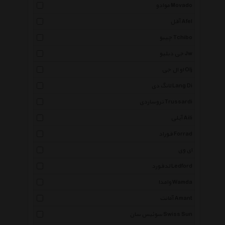
موادو Movado
آفل Afel
چیبو Tchibo
جی دبلیو Jw
او ال جی Olj
لانگ دی Lang Di
تروساردی Trussardi
آیلی Aili
فوراد Forrad
ای وی
لدفورد Ledford
وامدا Wamda
آمانت Amant
سوئیس سان Swiss Sun