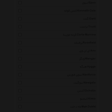
ایپوز Epos
کنس کوله Kenneth Cole
گنت Gant
تراست Trust
کرته مورینا Corte Murrina
رزفیلد Rosefield
ای ان وی Anv
ونگر Wenger
هیگه Hygge
نیوی فورس Naviforce
نیوگیت Newgate
آشتن Ochstin
کیمیو Kimio
ماه دخت Mah Dokht