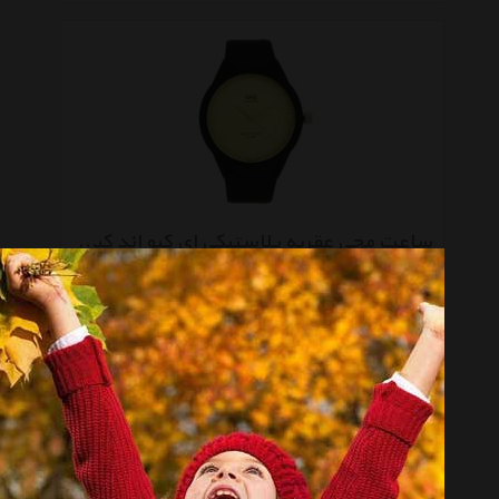
ساعت مچی عقربه پلاستیکی ای کیو اند کیو مدلvr28j005y
موجود نیست
صفحه 1 از 3
انتخاب گروه
ساعت مچی عقربه‌ای Analogue Watch