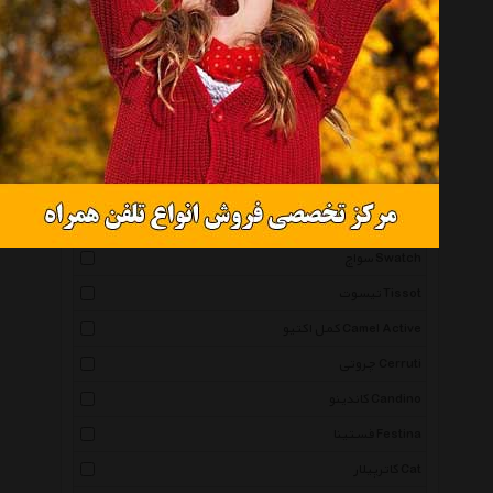
همه گروهها
اورینت Orient
اسپریت Esprit
آیس واچ Icewatch
پوما Puma
کاسیو Casio
سواچ Swatch
تیسوت Tissot
کمل اکتیو Camel Active
چروتی Cerruti
کاندینو Candino
فستینا Festina
کاترپیلار Cat