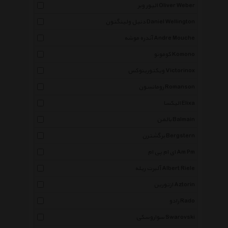
الیور وبر Oliver Weber
دنیل ولینگتون Daniel Wellington
آندره موشه Andre Mouche
کومونو Komono
ویکتورینوکس Victorinox
رومانسون Romanson
الیکسا Elixa
بالمن Balmain
برگشترن Bergstern
ای ام پی ام Am Pm
آلبرت ریله Albert Riele
ازتورین Aztorin
رادو Rado
سواروسکی Swarovski