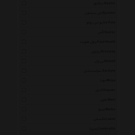
سکتور Sector
بای سیمون Bysimin
یو اس پولو Us Polo
گس Guess
پاول هویت Paul Hewitt
برازوی Brosway
بی ول Bewell
سوئیستایل Swstyle
مویا Moya
کایور Kayuer
ماوی Mavi
میبو Meibo
لاکسمی Laxmi
لمبرتا Lambretta