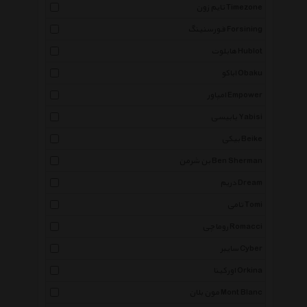
تایم زون Timezone
فورسنینگ Forsining
هابلوت Hublot
اباکو Obaku
امپاور Empower
یابیسی Yabisi
بیکی Beike
بن شرمن Ben Sherman
دریم Dream
تامی Tomi
روماچی Romacci
سایبر Cyber
اورکینا Orkina
مون بلان Mont Blanc