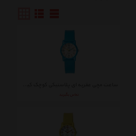
ساعت مچی عقربه ای پلاستیکی کوچک کیو اند کیو مدل vr41j003y
تماس بگیرید