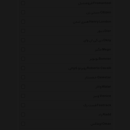
فرومنتیل Fromanteel
سیتی زن Citizen
هنری لندن Henry London
دیور Dior
دی کی ان وای Dkny
مگیر Megir
بونویر Bonvier
روبرتو کاوالی Roberto Cavalli
جمستار Gemstar
والار Walar
ونیز Venice
فست رک Fastrack
راد Radd
اوماکس Omax