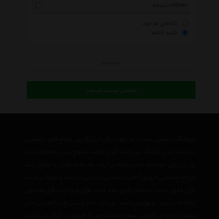
متفرقه Other
کالاهای موجود
کلیه کالاها
جستجو
نمایش لیست قیمت
فروشگاه اینترنتی مدلدار به عنوان یکی از بزرگترین مرجع های تخصصی
در زمینه مد و پوشاک می باشد که با عرضه متنوع ترین محصولات مد
روز در ایران توانسته است علاوه بر ایجاد یک بانک کامل و جامع ، یک
مرجع تخصصی فروش آنلاین اینترنتی در ایران نیز باشد وعلاوه بر مزیت
های فوق، نسبت به تمام رقبای خود مزیت های ویژه ی دیگری همچون
ارائه جدیدترین و بهترین قیمت روز بازار، تحویل سریع در کمترین زمان
ممکن و ارائه ی بالاترین سطح خدمات پس از فروش در ایران می باشد.