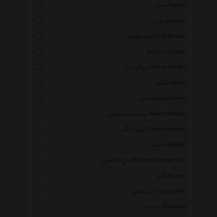
پلیس Police
لوتوس Lotus
فره میلانو Ferre Milano
اسمالتو Smalto
پیر کاردین Pierre Cardin
سیکو Seiko
لومیناکس Luminox
سوییس میلیتری Swiss Military
تیری ماگلر Thierry Mugler
وستار Westar
فرنچ کانکشن French Connection
اگنر Aigner
آلن دلون Alain Delon
رودانیا Rodania