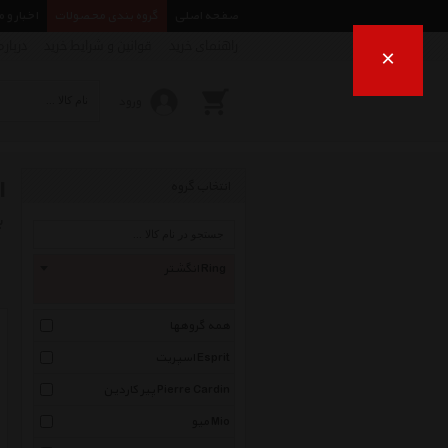
صفحه اصلی
گروه بندی محصولات
اخبار و 
راهنمای خرید
قوانین و شرایط خرید
درباره
×
ورود
ا
انتخاب گروه
ب
انگشتر Ring
همه گروهها
اسپریت Esprit
پیر کاردین Pierre Cardin
میو Mio