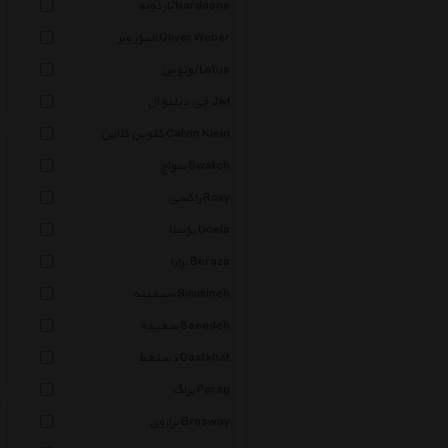
ناردونه Nardoone
الیور وبر Oliver Weber
لوتوس Lotus
جی دبلیو ال Jwl
کلوین کلاین Calvin Klein
سواچ Swatch
راکسی Roxy
یوسلا Ucela
برازا Beraza
سیمینه Simmineh
سعیده Saeedeh
دستخط Dastkhat
پراگ Perag
برازوی Brosway