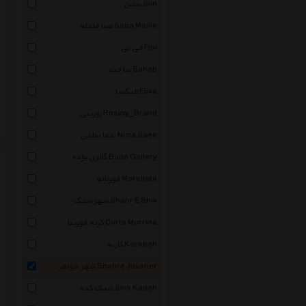
سین Siin
صبا ملیله Saba Malile
فی بی Fibi
صاحب Saheb
الیکسا Elixa
روزینی Rosiny_Brand
نیما ساعی Nima Saee
گالری بوده Bude Gallery
مورلاتو Morellato
شهر شیک Shahr E Shik
کرته مورینا Corte Murrina
کاربه Karebeh
شهر جواهر Shahre Javaher
شیک کده Shik Kadeh