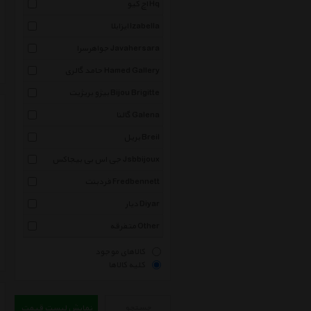
اچ کیو Hq
ایزابلا Izabella
جواهرسرا Javahersara
حامد گالری Hamed Gallery
بیژو بریژیت Bijou Brigitte
گالنا Galena
بریل Breil
جی اس بی بیجاکس Jsbbijoux
فردبنت Fredbennett
دیار Diyar
متفرقه Other
کالاهای موجود
کلیه کالاها
جستجو
نمایش لیست قیمت