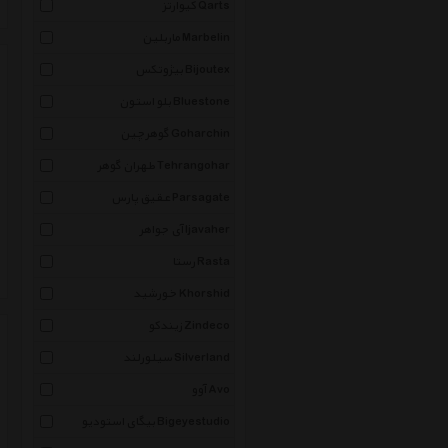
کیوارتز Qarts
ماربلین Marbelin
بیژوتکس Bijoutex
بلو استون Bluestone
گوهرچین Goharchin
طهران گوهر Tehrangohar
عقیق پارس Parsagate
آی جواهر Ijavaher
رستا Rasta
خورشید Khorshid
زیندکو Zindeco
سیلورلند Silverland
آوو Avo
بیگای استودیو Bigeyestudio