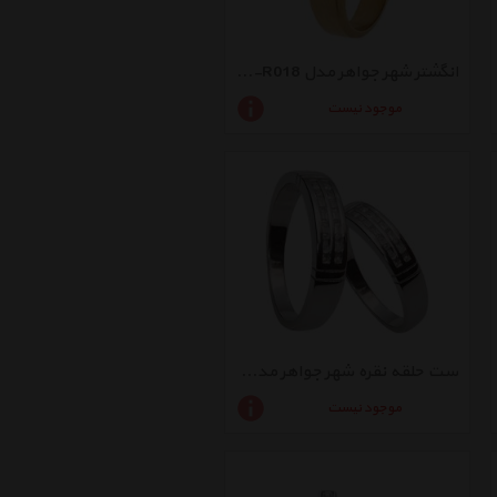
انگشتر شهر جواهر مدل SJZ-R018
موجود نیست
ست حلقه نقره شهر جواهر مدل SJ-SR090
موجود نیست