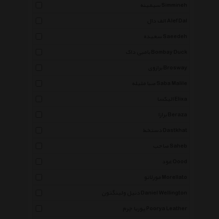
سیمینه Simmineh
الف دال Alef Dal
سعیده Saeedeh
بامبی داک Bombay Duck
برازوی Brosway
صبا ملیله Saba Malile
الیکسا Elixa
برازا Beraza
دستخط Dastkhat
صاحب Saheb
عود Oood
مورلاتو Morellato
دنیل ولینگتون Daniel Wellington
پوریا چرم Poorya Leather