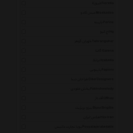
فیورلا Fiorella
میس کادو Misskadoo
پارینه Parine
اچ کیو Hq
طهران گوهر Tehrangohar
گالنا Galena
ایزابلا Izabella
پاپیونی Papioni
طراحان دیبا Diba Designers
پخش ملودی Pakhshmelody
آف ناز Offnaz
بیژو بریژیت Bijou Brigitte
هکس ایران Hex Iran
پویا تجارت داتیس Pooyatejaratedatis