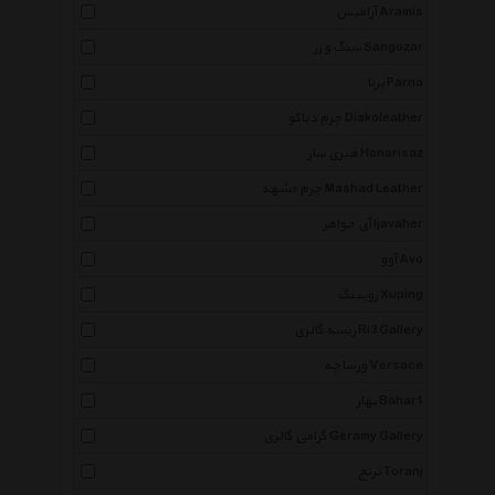
آرامیس Aramis
سنگ و زر Sangozar
پرنا Parna
چرم دیاکو Diakoleather
هنری ساز Honarisaz
چرم مشهد Mashad Leather
آی جواهر Ijavaher
آوو Avo
ژوپینگ Xuping
ریسه گالری Ri3 Gallery
ورساچه Versace
بهار Bahar1
گرامی گالری Geramy Gallery
ترنج Toranj