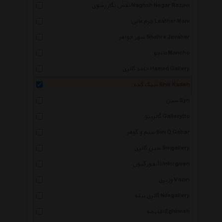
نقش نگار رضوی Naghsh Negar Razavi
چرم مانی Leather Mani
شهر جواهر Shahre Javaher
مانچو Mancho
حامد گالری Hamed Gallery
شیک کده Shik Kadeh
سین Syn
گالریتو Gallerytto
سیم و گوهر Sim O Gohar
سین گالری Singallery
آنفورگیون Unforgiven
وزیری Vaziri
گالری نیله Nilegallery
اقلیمه Eghlimeh