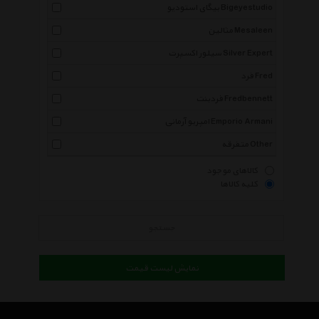
بیگای استودیو Bigeyestudio
مثالین Mesaleen
سیلور اکسپرت Silver Expert
فرد Fred
فردبنت Fredbennett
امپریو آرمانی Emporio Armani
متفرقه Other
کالاهای موجود
کلیه کالاها
جستجو
نمایش لیست قیمت