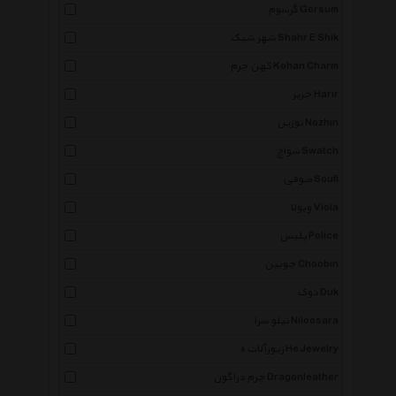
گرسوم Gorsum
شهر شیک Shahr E Shik
کهن چرم Kohan Charm
حریر Harir
نوژین Nozhin
سواچ Swatch
صوفی Soufi
ویولا Viola
پلیس Police
چوبین Choobin
دوک Duk
نیلو سرا Niloosara
زیورآلات ه He Jewelry
چرم دراگون Dragonleather