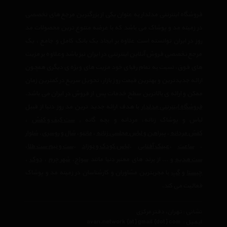
فروشگاه اینترنتی مدلدار به عنوان یکی از بزرگترین مرجع های تخصصی
در زمینه مد و پوشاک می باشد که با عرضه متنوع ترین محصولات مد
روز در ایران توانسته است علاوه بر ایجاد یک بانک کامل و جامع ، یک
مرجع تخصصی فروش آنلاین اینترنتی در ایران نیز باشد وعلاوه بر مزیت
های فوق، نسبت به تمام رقبای خود مزیت های ویژه ی دیگری همچون
ارائه جدیدترین و بهترین قیمت روز بازار، تحویل سریع در کمترین زمان
ممکن و ارائه ی بالاترین سطح خدمات پس از فروش در ایران می باشد.
فروشگاه اینترنتی مدلدار
با هدف ارائه جدید ترین مد روز دنیا از قبیل
لباس و پوشاک زنانه، مردانه و بچه گانه ,
ست کیف و کفش
،
کفش مردانه
،
پیراهن و لباس مجلسی زنانه
،‌
مانتو
،
شال و روسری
،
شلوار
،
ساعت
،
عینک آفتابی
،
لباس کودک و نوزاد
،
ست و نیم ست طلا
،
ست هدیه
و ... از برند های معتبر دنیا مانند
سواچ
،
شهر چرم
،
دوک
،
چیستا
و
گپ
با مجربترین مشاوران و کارشناسان در زمینه مد و پوشاک
فعالیت می کند.
نشانی : تهران، دفتر مرکزی
ایمیل :
avan.network {at} gmail {dot} com