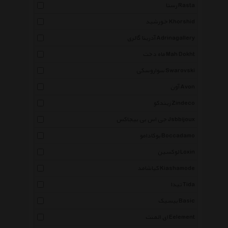
رستا Rasta
خورشید Khorshid
آدرینا گالری Adrinagallery
ماه دخت Mah Dokht
سواروسکی Swarovski
آون Avon
زیندکو Zindeco
جی اس بی بیجاکس Jsbbijoux
بوکادامو Boccadamo
لوکسین Loxin
کیاشامد Kiashamode
تیدا Tida
بیسیک Basic
ای المنت Eelement