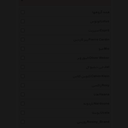
همه گروهها
لوتوس Lotus
اسپریت Esprit
پیر کاردین Pierre Cardin
میو Mio
الیور وبر Oliver Weber
جی دبلیو ال Jwl
کلوین کلاین Calvin Klein
راکسی Roxy
هانا Haana
ناردونه Nardoone
یوسلا Ucela
روزینی Rosiny_Brand