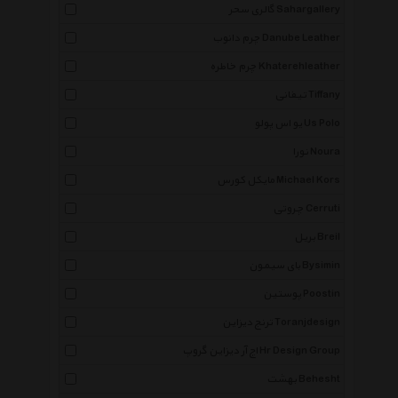
گالری سحر Sahargallery
چرم دانوب Danube Leather
چرم خاطره Khaterehleather
تیفانی Tiffany
یو اس پولو Us Polo
نورا Noura
مایکل کورس Michael Kors
چروتی Cerruti
بریل Breil
بای سیمون Bysimin
پوستین Poostin
ترنج دیزاین Toranjdesign
اچ آر دیزاین گروپ Hr Design Group
بهشت Behesht