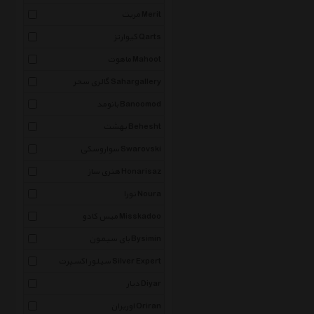
مریت Merit
کیوارتز Qarts
ماهوت Mahoot
گالری سحر Sahargallery
بانومد Banoomod
بهشت Behesht
سواروسکی Swarovski
هنری ساز Honarisaz
نورا Noura
میس کادو Misskadoo
بای سیمون Bysimin
سیلور اکسپرت Silver Expert
دیار Diyar
اوریران Oriran