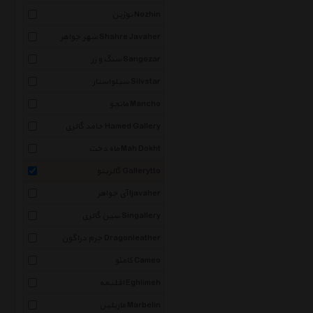
نوژین Nozhin
شهر جواهر Shahre Javaher
سنگ و زر Sangozar
سیلواستار Silvstar
مانچو Mancho
حامد گالری Hamed Gallery
ماه دخت Mah Dokht
گالریتو Gallerytto
آی جواهر Ijavaher
سین گالری Singallery
چرم دراگون Dragonleather
کامئو Cameo
اقلیمه Eghlimeh
ماربلین Marbelin