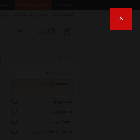
صفحه اصلی
گروه بندی محصولات
اخبار و 
راهنمای خرید
قوانین و شرایط خرید
درباره
×
ورود
گ
انتخاب گروه
ب
گردنبند Necklace
همه گروهها
لوتوس Lotus
اسپریت Esprit
پیر کاردین Pierre Cardin