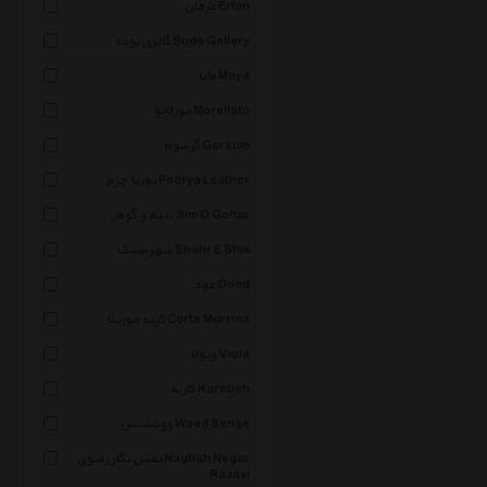
عرفان Erfan
گالری بوده Bude Gallery
مایا Maya
مورلاتو Morellato
گرسوم Gorsum
پوریا چرم Poorya Leather
سیم و گوهر Sim O Gohar
شهر شیک Shahr E Shik
عود Oood
کرته مورینا Corte Murrina
ویولا Viola
کاربه Karebeh
وودسنس Wood Sense
نقش نگار رضوی Naghsh Negar
Razavi