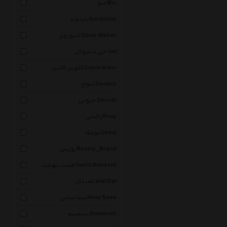
میو Mio
ناردونه Nardoone
الیور وبر Oliver Weber
جی دبلیو ال Jwl
کلوین کلاین Calvin Klein
سواچ Swatch
چروتی Cerruti
راکسی Roxy
یوسلا Ucela
روزینی Rosiny_Brand
هشت بهشت Hasht Behesht
الف دال Alef Dal
نیما ساعی Nima Saee
سیمینه Simmineh