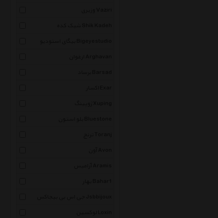
وزیری Vaziri
شیک کده Shik Kadeh
بیگای استودیو Bigeyestudio
ارغوان Arghavan
برساد Barsad
اکسار Exar
ژوپینگ Xuping
بلو استون Bluestone
ترنج Toranj
آون Avon
آرامیس Aramis
بهار Bahar1
جی اس بی بیجاکس Jsbbijoux
لوکسین Loxin