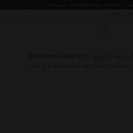
مقالات
ثبت تیکت
ثبت درخواست قیمت
لیست قیمت
 ما
ارتباط با ما
ردنبند گالریتو Necklace Gallerytto
ه فروشگاه اینترنتی
گردنبند گالریتو
مدلدار خوش آمدید