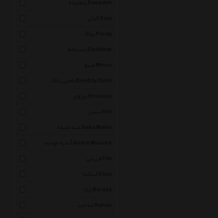
سعیده Saeedeh
کیان Kian
پراگ Perag
دستخط Dastkhat
مینو Minoo
بامبی داک Bombay Duck
برازوی Brosway
سین Siin
صبا ملیله Saba Malile
آندره موشه Andre Mouche
فی بی Fibi
الیکسا Elixa
برازا Beraza
صاحب Saheb