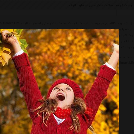
لیست قیمت ساعت تندرستی اسمارت لایف
بوطه را به دقت مطالعه نموده تا کالا از نظر مشخصات نیاز شما را بر طرف سازد سپس قیمت
ت انجام یک خرید صحیح توصیه میکنیم شرایط خرید و فروش از مدلدار را مطالعه و سپس اق
ما قبل از خرید کالاهای لیست به تاریخ آخرین به روز رسانی قیمت ها توجه نمائید و در ص
خواست قیمت' درخواست خود را ثبت فرمائید و یا با پرسنل واحد فروش Modeldar تماس حاصل فرمائید.
یست قیمت ساعت تندرستی اسمارت لایف
لیست قیمت Healthy Watches Smart Life
س
Healthy Watches Smart Lif
اسمارت لایف
Smart Life
ساعت تندرستی
lthy Watches