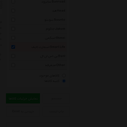
سانرود Sunroad
هد Head
سونتو Suunto
مر
جاکوم Jakom
جه
اسکمی Skmei
حت
در
اسمارت لایف Smart Life
ل
بی اس ان ال Bsnl
e
متفرقه Other
کالاهای موجود
کلیه کالاها
جستجو
نمایش جزئیات کالاها
چاپ لیست
خروجی به Excel