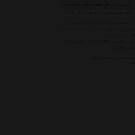
لیست قیمت Healthy Watches Smart Life
ساعت هوشمند اسمارت لایف مدل S009
120523
قبل از خرید کالاهای موجود در لیست قیمت ساعت تندرستی اسمارت لایف Healthy Watches Smart Life ، ابتدا مشخصات و توضیحات
، نوع و شرایط گارانتی را بررسی نمائید. همچنین
دام به خرید نمائید.
ورتیکه قیمت کالا به روز نبود، یا از طریق 'پنل
اعت تندرستی اسمارت لایف
Hea