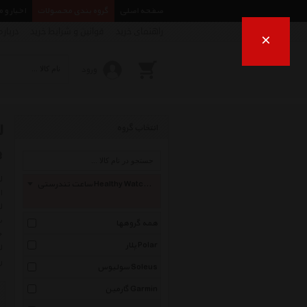
صفحه اصلی
گروه بندی محصولات
اخبار و 
راهنمای خرید
قوانین و شرایط خرید
درباره
×
ورود
انتخاب گروه
e
ساعت تندرستی Healthy Watches
ل
س
همه گروهها
خ
پلار Polar
ل
ر
سولیوس Soleus
گارمین Garmin