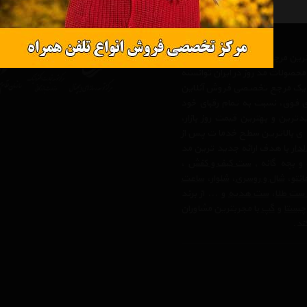
رگترین مرجع های تخصصی در زمینه
حصولات مد روز در ایران توانسته
 ، یک مرجع تخصصی فروش آنلاین
های فوق، نسبت به تمام رقبای خود
رین و بهترین قیمت روز بازار،
 ی بالاترین سطح خدمات پس از
لدار
با هدف ارائه جدید ترین مد
 و بچه گانه ,
ست کیف و کفش
،
انتو
،
شال و روسری
،
شلوار
،
ساعت
 ست طلا
،
ست هدیه
و ... از برند
چیستا
و
گپ
با مجربترین مشاوران
ند.