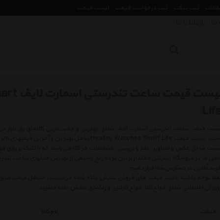
مقالات
ثبت تیکت
ثبت درخواست قیمت
لیست قیمت
 ما
ارتباط با ما
لیست قیم
Lif
است. لیست قیمت Healthy Watches Smart Life شامل بهتری
یست شامل عکس و تصاویر ، نقد و بررسی ، مشخصات هر کالا می باشد که با کلیک بر روی ه
عی ما در فروشگاه اینترنتی مدلدار بر این بوده رنج وسیعی از بهترین مدلهای ساعت تندرس
رید آنلاین در دسترس شما قرار دهیم.
طفا توجه داشته باشید قیمت های فروش نمایش داده شده در لیست، حداقل قیمت مربوط به 
وی آن اطلاعاتی شامل انواع کالا، انواع گارانتی و رنگبندی نمایش داده میشود.
قیمت
نام کالا