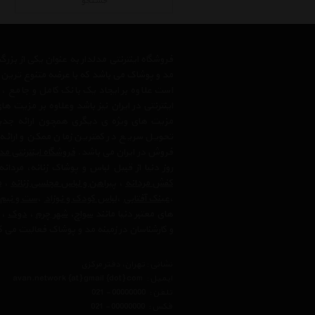
جستجو
فروشگاه اینترنتی مدلدار به عنوان یکی از بز
مد و پوشاک می باشد که با عرضه متنوع ترین م
است علاوه بر ایجاد یک بانک کامل و جامع
اینترنتی در ایران نیز باشد وعلاوه بر مزیت 
مزیت های ویژه ی دیگری همچون ارائه جدیدت
تحویل سریع در کمترین زمان ممکن و ارائه
فروش در ایران می باشد.
فروشگاه اینترنتی مد
روز دنیا از قبیل لباس و پوشاک زنانه، مردانه
کفش مردانه
،
پیراهن و لباس مجلسی زنانه
،‌
م
،
عینک آفتابی
،
لباس کودک و نوزاد
،
ست و نیم
های معتبر دنیا مانند
سواچ
،
شهر چرم
،
دوک
،
و کارشناسان در زمینه مد و پوشاک فعالیت می ک
نشانی : تهران، دفتر مرکزی
ایمیل :
avan.network {at} gmail {dot} com
تلفن :
021 - 00000000
فکس :
021 - 00000000