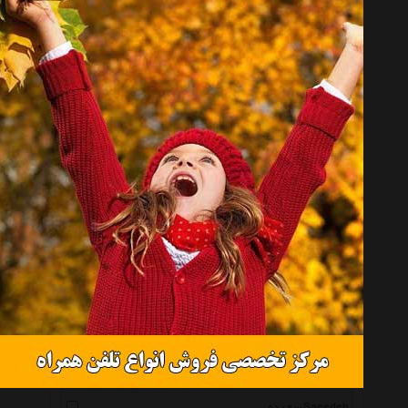
همه گروهها
الیور وبر Oliver Weber
مایا Maya
هشت بهشت Hasht Behesht
ناردونه Nardoone
سیم و گوهر Sim O Gohar
سنگ و زر Sangozar
اقلیمه Eghlimeh
شهر جواهر Shahre Javaher
سیلواستار Silvstar
زیندکو Zindeco
ای المنت Eelement
بیسیک Basic
سعیده Saeedeh