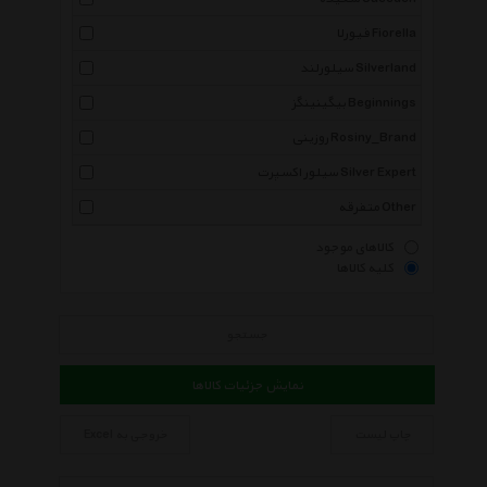
فیورلا Fiorella
سیلورلند Silverland
بیگینینگز Beginnings
روزینی Rosiny_Brand
سیلور اکسپرت Silver Expert
متفرقه Other
کالاهای موجود
کلیه کالاها
جستجو
نمایش جزئیات کالاها
چاپ لیست
خروجی به Excel