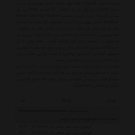
لیست قیمت گوشواره نقره شهر جواهر شامل بهترین و جدید
ترین کالاهای روز بازار در روز جمعه , 16 مرداد 1405 به روز
رسانی گردیده است. لیست قیمت Silver Earring Shahre
Javaher شامل بهترین و آخرین قیمتهای کالا بوده و دائما در
حال به روز رسانی می باشد. این لیست شامل عکس و تصاویر ،
نقد و بررسی ، مشخصات هر کالا می باشد که با کلیک بر روی هر
محصول در دسترس شما قرار خواهد گرفت. تمام سعی ما در
فروشگاه اینترنتی مدلدار بر این بوده رنج وسیعی از بهترین
مدلهای گوشواره نقره شهر جواهر را با قیمت رقابتی مناسب برای
خرید آنلاین در دسترس شما قرار دهیم.
لطفا توجه داشته باشید قیمت های فروش نمایش داده شده در
لیست، حداقل قیمت مربوط به هر کالا بوده و با نگاه داشتن
نشانگر موس بر روی آن اطلاعاتی شامل انواع کالا، انواع گارانتی و
رنگبندی نمایش داده میشود.
قیمت
نام کالا
کد
لیست قیمت Silver Earring Shahre Javaher
لیست قیمت گوشواره نقره شهر جواهر
گوشواره نقره شهر جواهر مدل SJ-CNE004
40153
گوشواره نقره شهر جواهر مدل SJ-CNE002
40151