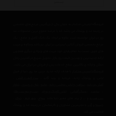
جستجو
فروشگاه اینترنتی مدلدار به عنوان یکی از بزرگترین مرجع های تخصصی
در زمینه مد و پوشاک می باشد که با عرضه متنوع ترین محصولات مد
روز در ایران توانسته است علاوه بر ایجاد یک بانک کامل و جامع ، یک
مرجع تخصصی فروش آنلاین اینترنتی در ایران نیز باشد وعلاوه بر مزیت
های فوق، نسبت به تمام رقبای خود مزیت های ویژه ی دیگری همچون
ارائه جدیدترین و بهترین قیمت روز بازار، تحویل سریع در کمترین زمان
ممکن و ارائه ی بالاترین سطح خدمات پس از فروش در ایران می باشد.
فروشگاه اینترنتی مدلدار
با هدف ارائه جدید ترین مد روز دنیا از قبیل
لباس و پوشاک زنانه، مردانه و بچه گانه ,
ست کیف و کفش
،
کفش مردانه
،
پیراهن و لباس مجلسی زنانه
،‌
مانتو
،
شال و روسری
،
شلوار
،
ساعت
،
عینک آفتابی
،
لباس کودک و نوزاد
،
ست و نیم ست طلا
،
ست هدیه
و ... از برند های معتبر دنیا مانند
سواچ
،
شهر چرم
،
دوک
،
چیستا
و
گپ
با مجربترین مشاوران و کارشناسان در زمینه مد و پوشاک
فعالیت می کند.